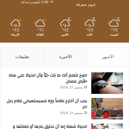
0.89 كيلومتر/ساعة
غيوم متفرقة
13
11
12
13
15
℃
℃
℃
℃
℃
السبت
الأحد
الأثنين
الثلاثاء
الأربعاء
الأشهر
الأخيرة
تعليقات
‫اصرخ لتعلم أنك ما زلتَ حيّاً وأن الحياة على هذه
الأرض ممكن
ديسمبر 21, 2024
يجب أن أخترع نظاماً وإلا فسيستعبدني نظام رجل
آخر
ديسمبر 21, 2024
الحياة شعلة إما أن نحترق بنارها أو نطفئها و