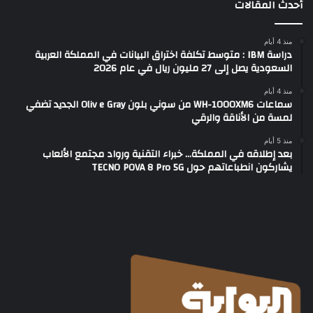
أحدث المقالات
منذ 4 أيام
دراسة IBM : متوسط تكلفة اختراق البيانات في المملكة العربية
السعودية يصل إلى 27 مليون ريال في عام 2026
منذ 4 أيام
سماعات WH-1000XM6 من سوني بلون Oliv e Gray الجديد تضفي
لمسة من الأناقة والرقي
منذ 5 أيام
بعد إطلاقه في المملكة… خبراء التقنية ورواد مجتمع الألعاب
يشاركون انطباعاتهم حول TECNO POVA 8 Pro 5G