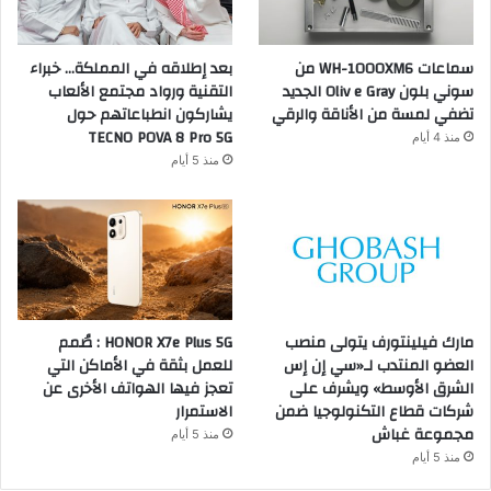
سماعات WH-1000XM6 من
بعد إطلاقه في المملكة… خبراء
سوني بلون Oliv e Gray الجديد
التقنية ورواد مجتمع الألعاب
تضفي لمسة من الأناقة والرقي
يشاركون انطباعاتهم حول
TECNO POVA 8 Pro 5G
منذ 4 أيام
منذ 5 أيام
مارك فيلينتورف يتولى منصب
HONOR X7e Plus 5G : صُمم
العضو المنتدب لـ«سي إن إس
للعمل بثقة في الأماكن التي
الشرق الأوسط» ويشرف على
تعجز فيها الهواتف الأخرى عن
شركات قطاع التكنولوجيا ضمن
الاستمرار
مجموعة غباش
منذ 5 أيام
منذ 5 أيام