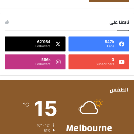
تابعنا على
62٬984
847k
Followers
Fans
566k
0
Followers
Subscribers
الطقس
15
℃
Melbourne
16º - 12º
61%