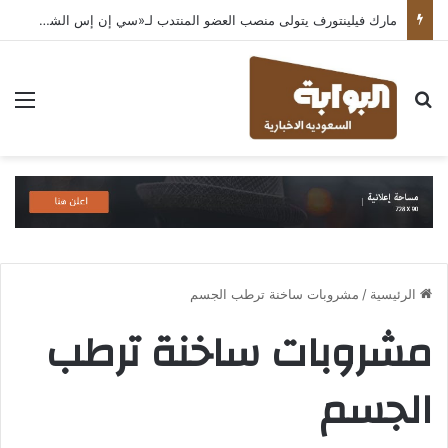
مارك فيلينتورف يتولى منصب العضو المنتدب لـ«سي إن إس الشرق الأوسط» ويشرف على شركات قطاع التكنولوجيا ضمن مجموعة غباش
بحث عن
الق
الرئيسية
/
مشروبات ساخنة ترطب الجسم
مشروبات ساخنة ترطب
الجسم