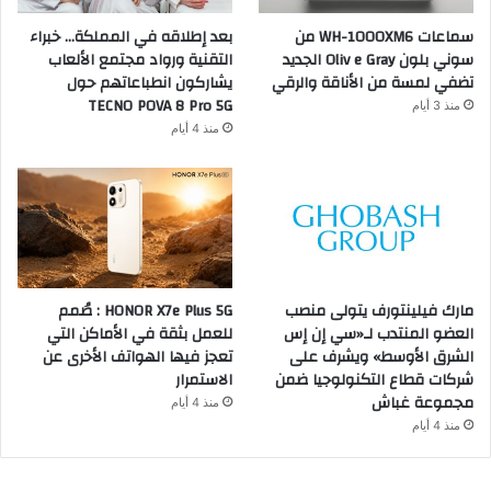
سماعات WH-1000XM6 من
بعد إطلاقه في المملكة… خبراء
سوني بلون Oliv e Gray الجديد
التقنية ورواد مجتمع الألعاب
تضفي لمسة من الأناقة والرقي
يشاركون انطباعاتهم حول
TECNO POVA 8 Pro 5G
منذ 3 أيام
منذ 4 أيام
مارك فيلينتورف يتولى منصب
HONOR X7e Plus 5G : صُمم
العضو المنتدب لـ«سي إن إس
للعمل بثقة في الأماكن التي
الشرق الأوسط» ويشرف على
تعجز فيها الهواتف الأخرى عن
شركات قطاع التكنولوجيا ضمن
الاستمرار
مجموعة غباش
منذ 4 أيام
منذ 4 أيام