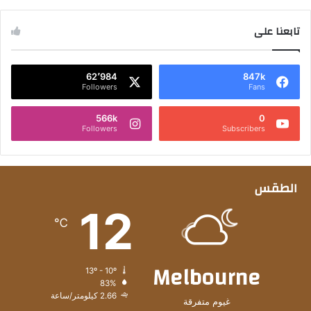
تابعنا على
62٬984
847k
Followers
Fans
566k
0
Followers
Subscribers
الطقس
12
℃
Melbourne
13º - 10º
83%
2.66 كيلومتر/ساعة
غيوم متفرقة