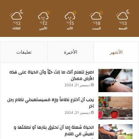
12
12
15
18
13
℃
℃
℃
℃
℃
الجمعة
السبت
الأحد
الأثنين
الثلاثاء
الأشهر
الأخيرة
تعليقات
‫اصرخ لتعلم أنك ما زلتَ حيّاً وأن الحياة على هذه
الأرض ممكن
ديسمبر 21, 2024
يجب أن أخترع نظاماً وإلا فسيستعبدني نظام رجل
آخر
ديسمبر 21, 2024
الحياة شعلة إما أن نحترق بنارها أو نطفئها و
نعيش في ظلام