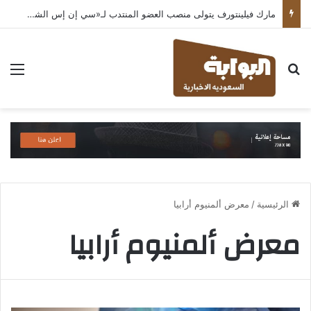
مارك فيلينتورف يتولى منصب العضو المنتدب لـ«سي إن إس الشرق الأوسط» ويشرف على شركات قطاع التكنولوجيا ضمن مجموعة غباش
بحث عن
الق
الرئيسية
/
معرض ألمنيوم أرابيا
معرض ألمنيوم أرابيا