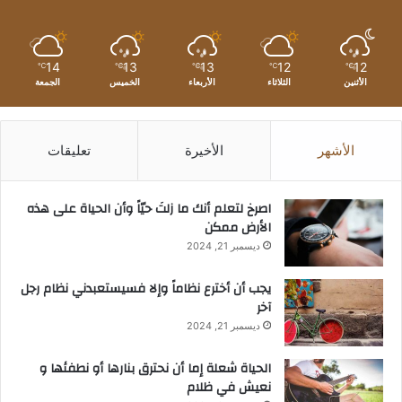
14
13
13
12
12
℃
℃
℃
℃
℃
الأثنين
الثلاثاء
الأربعاء
الخميس
الجمعة
الأشهر
الأخيرة
تعليقات
‫اصرخ لتعلم أنك ما زلتَ حيّاً وأن الحياة على هذه
الأرض ممكن
ديسمبر 21, 2024
يجب أن أخترع نظاماً وإلا فسيستعبدني نظام رجل
آخر
ديسمبر 21, 2024
الحياة شعلة إما أن نحترق بنارها أو نطفئها و
نعيش في ظلام