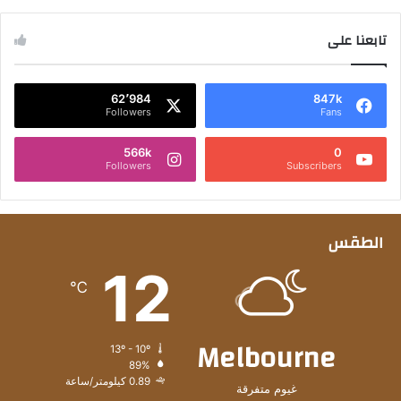
تابعنا على
62٬984
847k
Followers
Fans
566k
0
Followers
Subscribers
الطقس
12
℃
Melbourne
13º - 10º
89%
0.89 كيلومتر/ساعة
غيوم متفرقة