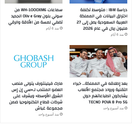
دراسة IBM : متوسط تكلفة
سماعات WH-1000XM6 من
اختراق البيانات في المملكة
سوني بلون Oliv e Gray الجديد
العربية السعودية يصل إلى 27
تضفي لمسة من الأناقة والرقي
مليون ريال في عام 2026
منذ 6 أيام
منذ 6 أيام
بعد إطلاقه في المملكة… خبراء
مارك فيلينتورف يتولى منصب
التقنية ورواد مجتمع الألعاب
العضو المنتدب لـ«سي إن إس
يشاركون انطباعاتهم حول
الشرق الأوسط» ويشرف على
TECNO POVA 8 Pro 5G
شركات قطاع التكنولوجيا ضمن
مجموعة غباش
منذ أسبوع واحد
منذ أسبوع واحد