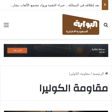
بعد إطلاقه في المملكة… خبراء التقنية ورواد مجتمع الألعاب يشاركون انطباعاتهم حول TECNO POVA 8 Pro 5G
بحث عن
الق
الرئيسية
/
مقاومة الكوليرا
مقاومة الكوليرا