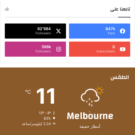
تابعنا على
62٬984
847k
Followers
Fans
566k
0
Followers
Subscribers
الطقس
11
℃
Melbourne
13º - 8º
83%
2.24 كيلومتر/ساعة
أمطار خفيفة