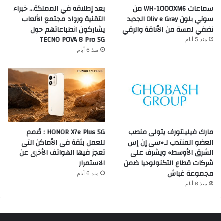
سماعات WH-1000XM6 من
بعد إطلاقه في المملكة… خبراء
سوني بلون Oliv e Gray الجديد
التقنية ورواد مجتمع الألعاب
تضفي لمسة من الأناقة والرقي
يشاركون انطباعاتهم حول
TECNO POVA 8 Pro 5G
منذ 5 أيام
منذ 6 أيام
مارك فيلينتورف يتولى منصب
HONOR X7e Plus 5G : صُمم
العضو المنتدب لـ«سي إن إس
للعمل بثقة في الأماكن التي
الشرق الأوسط» ويشرف على
تعجز فيها الهواتف الأخرى عن
شركات قطاع التكنولوجيا ضمن
الاستمرار
مجموعة غباش
منذ 6 أيام
منذ 6 أيام