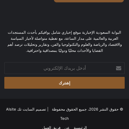
البوابة السعودية الإخبارية موقع إخباري شامل يوافيكم بأحدث المستجدات
العربية والعالمية على مدار الساعة، مع تغطية متواصلة لأخبار السياسة
والاقتصاد والرياضة والعلوم والتكنولوجيا والفن، وتقارير وتحليلات ترصد أهم
القضايا والأحداث محليًا ودوليًا بمصداقية واحترافية.
أدخل
بريدك
الإلكتروني
© حقوق النشر 2026، جميع الحقوق محفوظة | تصميم
السايت تك Alsite
Tech
الرئيسية
عن
فريق العمل