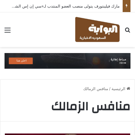
مارك فيلينتورف يتولى منصب العضو المنتدب لـ«سي إن إس الشرق الأوسط» ويشرف على شركات قطاع التكنولوجيا ضمن مجموعة غباش
بحث عن
الق
الرئيسية
/
منافس الزمالك
منافس الزمالك