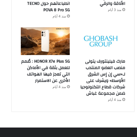
الأناقة والرقي
انطباعاتهم حول TECNO
POVA 8 Pro 5G
منذ 3 أيام
منذ 4 أيام
مارك فيلينتورف يتولى
HONOR X7e Plus 5G : صُمم
منصب العضو المنتدب
للعمل بثقة في الأماكن
لـ«سي إن إس الشرق
التي تعجز فيها الهواتف
الأوسط» ويشرف على
الأخرى عن الاستمرار
شركات قطاع التكنولوجيا
منذ 4 أيام
ضمن مجموعة غباش
منذ 4 أيام