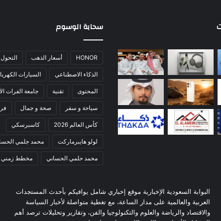
ت
سحابة الوسوم
HONOR
أسعار الذهب
التحول 
الذكاء الاصطناعي
السيارات الكهربائ
المحتوى
تقنية
جامعة الفرات الأ
سياحة و سفر
صحة و جمال
فري
كأس العالم 2026
كاسبرسكي
لولو هايبرماركت
محمد جلمي الحسا
محمد حلمي الحساني
مخطط زمني
البوابة السعودية الإخبارية موقع إخباري شامل يوافيكم بأحدث المستجدات
العربية والعالمية على مدار الساعة، مع تغطية متواصلة لأخبار السياسة
والاقتصاد والرياضة والعلوم والتكنولوجيا والفن، وتقارير وتحليلات ترصد أهم