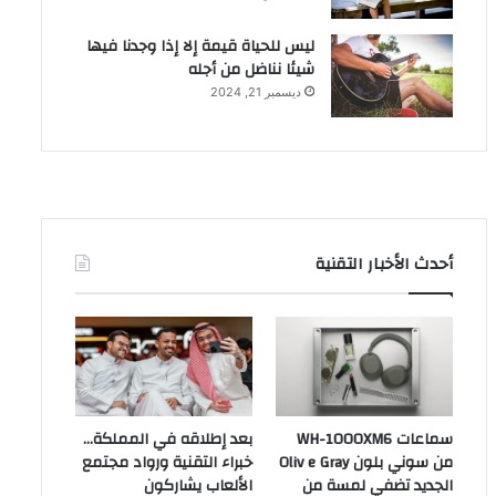
ليس للحياة قيمة إلا إذا وجدنا فيها
شيئا نناضل من أجله
ديسمبر 21, 2024
أحدث الأخبار التقنية
سماعات WH-1000XM6
بعد إطلاقه في المملكة…
من سوني بلون Oliv e Gray
خبراء التقنية ورواد مجتمع
الجديد تضفي لمسة من
الألعاب يشاركون