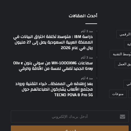
أحدث المقالات
منذ 3 أيام
الرقمي
دراسة IBM : متوسط تكلفة اختراق البيانات في
المملكة العربية السعودية يصل إلى 27 مليون
ية
ريال في عام 2026
وسط التقنية
منذ 3 أيام
سماعات WH-1000XM6 من سوني بلون Oliv e
ق العمل
Gray الجديد تضفي لمسة من الأناقة والرقي
منذ 4 أيام
بعد إطلاقه في المملكة… خبراء التقنية ورواد
ني
مجتمع الألعاب يشاركون انطباعاتهم حول
TECNO POVA 8 Pro 5G
منوعات
أدخل
بريدك
الإلكتروني