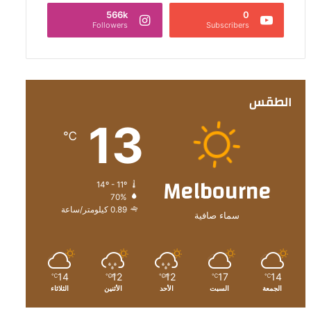
566k
0
Followers
Subscribers
الطقس
13
℃
Melbourne
14º - 11º
70%
0.89 كيلومتر/ساعة
سماء صافية
14
12
12
17
14
℃
℃
℃
℃
℃
الجمعة
السبت
الأحد
الأثنين
الثلاثاء