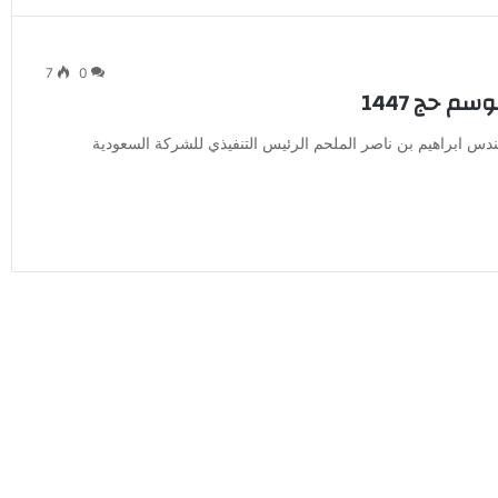
7
0
م حج 1447
يهنئ القيادة بمناسبة نجاح موسم حج 1447 رفع المهندس ابراهيم بن ناصر الملحم الرئيس التنفيذي للشركة السعودية