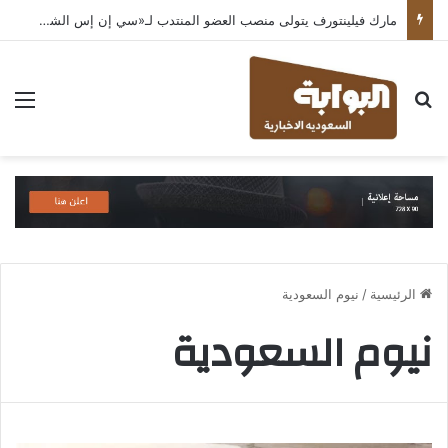
مارك فيلينتورف يتولى منصب العضو المنتدب لـ«سي إن إس الشرق الأوسط» ويشرف على شركات قطاع التكنولوجيا ضمن مجموعة غباش
بحث عن
الق
الرئيسية
/
نيوم السعودية
نيوم السعودية