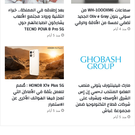
سماعات WH-1000XM6 من
بعد إطلاقه في المملكة… خبراء
سوني بلون Oliv e Gray الجديد
التقنية ورواد مجتمع الألعاب
تضفي لمسة من الأناقة والرقي
يشاركون انطباعاتهم حول
TECNO POVA 8 Pro 5G
منذ 4 أيام
منذ 5 أيام
مارك فيلينتورف يتولى منصب
HONOR X7e Plus 5G : صُمم
العضو المنتدب لـ«سي إن إس
للعمل بثقة في الأماكن التي
الشرق الأوسط» ويشرف على
تعجز فيها الهواتف الأخرى عن
شركات قطاع التكنولوجيا ضمن
الاستمرار
مجموعة غباش
منذ 5 أيام
منذ 5 أيام