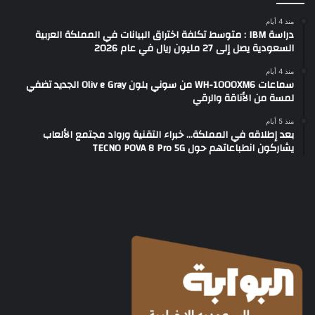
منذ 4 أيام
دراسة IBM : متوسط تكلفة اختراق البيانات في المملكة العربية
السعودية يصل إلى 27 مليون ريال في عام 2026
منذ 4 أيام
سماعات WH-1000XM6 من سوني بلون Oliv e Gray الجديد تضفي
لمسة من الأناقة والرقي
منذ 5 أيام
بعد إطلاقه في المملكة… خبراء التقنية ورواد مجتمع الألعاب
يشاركون انطباعاتهم حول TECNO POVA 8 Pro 5G