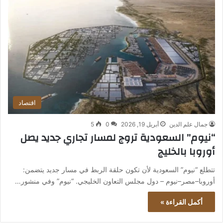
اقتصاد
جمال علم الدين
أبريل 19, 2026
0
5
“نيوم” السعودية تروج لمسار تجاري جديد يصل
أوروبا بالخليج
تتطلع “نيوم” السعودية لأن تكون حلقة الربط في مسار جديد يتضمن:
أوروبا–مصر–نيوم – دول مجلس التعاون الخليجي. “نيوم” وفي منشور…
أكمل القراءة »