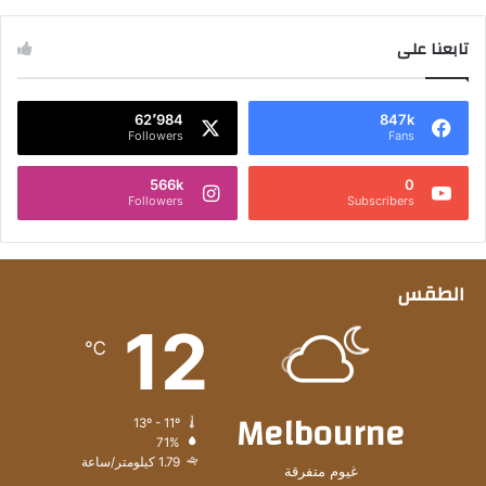
تابعنا على
62٬984
847k
Followers
Fans
566k
0
Followers
Subscribers
الطقس
12
℃
Melbourne
13º - 11º
71%
1.79 كيلومتر/ساعة
غيوم متفرقة