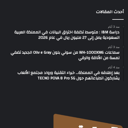
أحدث المقالات
منذ 3 أيام
دراسة IBM : متوسط تكلفة اختراق البيانات في المملكة العربية
السعودية يصل إلى 27 مليون ريال في عام 2026
منذ 3 أيام
سماعات WH-1000XM6 من سوني بلون Oliv e Gray الجديد تضفي
لمسة من الأناقة والرقي
منذ 4 أيام
بعد إطلاقه في المملكة… خبراء التقنية ورواد مجتمع الألعاب
يشاركون انطباعاتهم حول TECNO POVA 8 Pro 5G