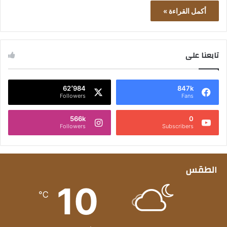
أكمل القراءة »
تابعنا على
62٬984
847k
Followers
Fans
566k
0
Followers
Subscribers
الطقس
10
℃