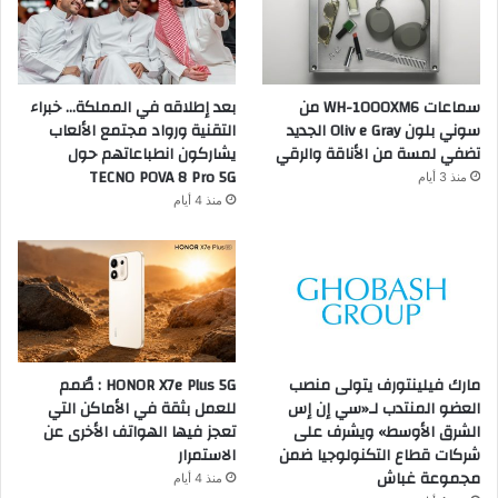
سماعات WH-1000XM6 من
بعد إطلاقه في المملكة… خبراء
سوني بلون Oliv e Gray الجديد
التقنية ورواد مجتمع الألعاب
تضفي لمسة من الأناقة والرقي
يشاركون انطباعاتهم حول
TECNO POVA 8 Pro 5G
منذ 3 أيام
منذ 4 أيام
مارك فيلينتورف يتولى منصب
HONOR X7e Plus 5G : صُمم
العضو المنتدب لـ«سي إن إس
للعمل بثقة في الأماكن التي
الشرق الأوسط» ويشرف على
تعجز فيها الهواتف الأخرى عن
شركات قطاع التكنولوجيا ضمن
الاستمرار
مجموعة غباش
منذ 4 أيام