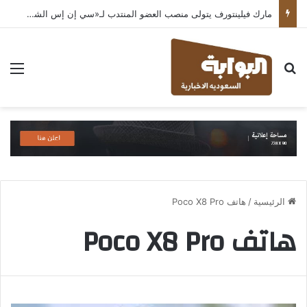
مارك فيلينتورف يتولى منصب العضو المنتدب لـ«سي إن إس الشرق الأوسط» ويشرف على شركات قطاع التكنولوجيا ضمن مجموعة غباش
بحث عن
الق
الرئيسية
/
هاتف Poco X8 Pro
هاتف Poco X8 Pro