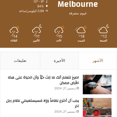
Melbourne
12º - 9º
84%
0.89 كيلومتر/ساعة
غيوم متفرقة
14
11
15
18
12
℃
℃
℃
℃
℃
الجمعة
السبت
الأحد
الأثنين
الثلاثاء
الأشهر
الأخيرة
تعليقات
‫اصرخ لتعلم أنك ما زلتَ حيّاً وأن الحياة على هذه
الأرض ممكن
ديسمبر 21, 2024
يجب أن أخترع نظاماً وإلا فسيستعبدني نظام رجل
آخر
ديسمبر 21, 2024