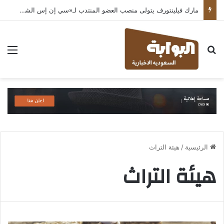
مارك فيلينتورف يتولى منصب العضو المنتدب لـ«سي إن إس الشرق الأوسط» ويشرف على شركات قطاع التكنولوجيا ضمن مجموعة غباش
بحث عن
الق
الرئيسية
/
هيئة التراث
هيئة التراث