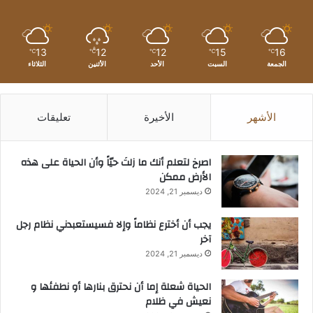
13
12
12
15
16
℃
℃
℃
℃
℃
الجمعة
السبت
الأحد
الأثنين
الثلاثاء
الأشهر
الأخيرة
تعليقات
‫اصرخ لتعلم أنك ما زلتَ حيّاً وأن الحياة على هذه
الأرض ممكن
ديسمبر 21, 2024
يجب أن أخترع نظاماً وإلا فسيستعبدني نظام رجل
آخر
ديسمبر 21, 2024
الحياة شعلة إما أن نحترق بنارها أو نطفئها و
نعيش في ظلام