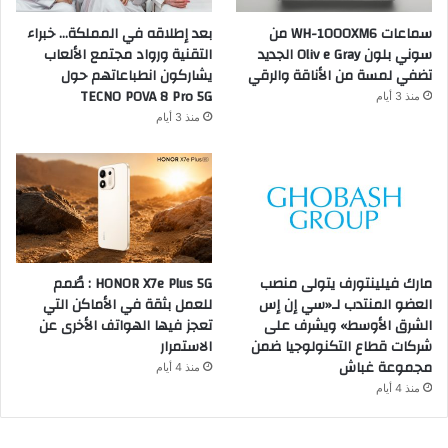
سماعات WH-1000XM6 من
بعد إطلاقه في المملكة… خبراء
سوني بلون Oliv e Gray الجديد
التقنية ورواد مجتمع الألعاب
تضفي لمسة من الأناقة والرقي
يشاركون انطباعاتهم حول
TECNO POVA 8 Pro 5G
منذ 3 أيام
منذ 3 أيام
مارك فيلينتورف يتولى منصب
HONOR X7e Plus 5G : صُمم
العضو المنتدب لـ«سي إن إس
للعمل بثقة في الأماكن التي
الشرق الأوسط» ويشرف على
تعجز فيها الهواتف الأخرى عن
شركات قطاع التكنولوجيا ضمن
الاستمرار
مجموعة غباش
منذ 4 أيام
منذ 4 أيام