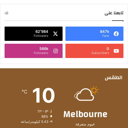
تابعنا على
62٬984
847k
Followers
Fans
566k
0
Followers
Subscribers
الطقس
10
℃
Melbourne
11º - 9º
88%
0.43 كيلومتر/ساعة
غيوم متفرقة