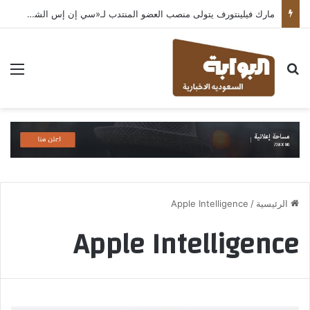
مارك فيلينتورف يتولى منصب العضو المنتدب لـ«سي إن إس الشرق الأوسط» ويشرف على شركات قطاع التكنولوجيا ضمن مجموعة غباش
بحث عن
الق
الرئيسية
/
Apple Intelligence
Apple Intelligence