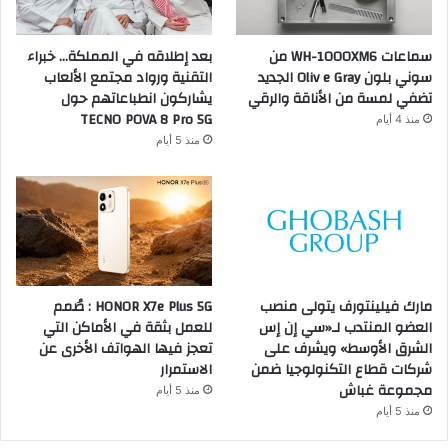
سماعات WH-1000XM6 من
بعد إطلاقه في المملكة… خبراء
سوني بلون Oliv e Gray الجديد
التقنية ورواد مجتمع الألعاب
تضفي لمسة من الأناقة والرقي
يشاركون انطباعاتهم حول
TECNO POVA 8 Pro 5G
منذ 4 أيام
منذ 5 أيام
مارك فيلينتورف يتولى منصب
HONOR X7e Plus 5G : صُمم
العضو المنتدب لـ«سي إن إس
للعمل بثقة في الأماكن التي
الشرق الأوسط» ويشرف على
تعجز فيها الهواتف الأخرى عن
شركات قطاع التكنولوجيا ضمن
الاستمرار
مجموعة غباش
منذ 5 أيام
منذ 5 أيام