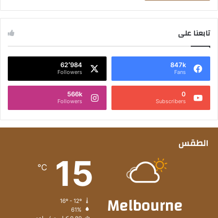
تابعنا على
62٬984
847k
Followers
Fans
566k
0
Followers
Subscribers
الطقس
15
℃
Melbourne
16º - 12º
61%