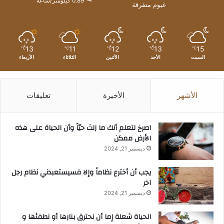
0.89 كيلومتر/ساعة
غيوم متفرقة
13
11
12
13
15
℃
℃
℃
℃
℃
السبت
الأحد
الأثنين
الثلاثاء
الأربعاء
الأشهر
الأخيرة
تعليقات
‫اصرخ لتعلم أنك ما زلتَ حيّاً وأن الحياة على هذه
الأرض ممكن
ديسمبر 21, 2024
يجب أن أخترع نظاماً وإلا فسيستعبدني نظام رجل
آخر
ديسمبر 21, 2024
الحياة شعلة إما أن نحترق بنارها أو نطفئها و