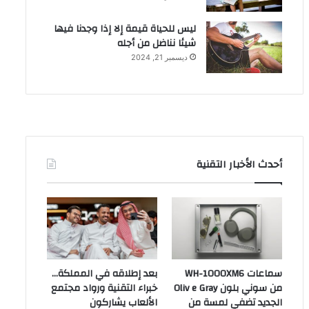
ليس للحياة قيمة إلا إذا وجدنا فيها
شيئا نناضل من أجله
ديسمبر 21, 2024
أحدث الأخبار التقنية
سماعات WH-1000XM6
بعد إطلاقه في المملكة…
من سوني بلون Oliv e Gray
خبراء التقنية ورواد مجتمع
الجديد تضفي لمسة من
الألعاب يشاركون