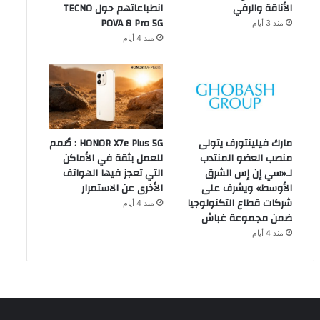
الأناقة والرقي
انطباعاتهم حول TECNO
POVA 8 Pro 5G
منذ 3 أيام
منذ 4 أيام
مارك فيلينتورف يتولى
HONOR X7e Plus 5G : صُمم
منصب العضو المنتدب
للعمل بثقة في الأماكن
لـ«سي إن إس الشرق
التي تعجز فيها الهواتف
الأوسط» ويشرف على
الأخرى عن الاستمرار
شركات قطاع التكنولوجيا
منذ 4 أيام
ضمن مجموعة غباش
منذ 4 أيام