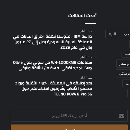
أحدث المقالات
منذ 3 أيام
ذهب
البيئة
دراسة IBM : متوسط تكلفة اختراق البيانات في
المملكة العربية السعودية يصل إلى 27 مليون
ريال في عام 2026
نية
منذ 3 أيام
سماعات WH-1000XM6 من سوني بلون Oliv e
 و سفر
Gray الجديد تضفي لمسة من الأناقة والرقي
برسكي
منذ 4 أيام
بعد إطلاقه في المملكة… خبراء التقنية ورواد
ني
مجتمع الألعاب يشاركون انطباعاتهم حول
TECNO POVA 8 Pro 5G
أدخل
بريدك
الإلكتروني