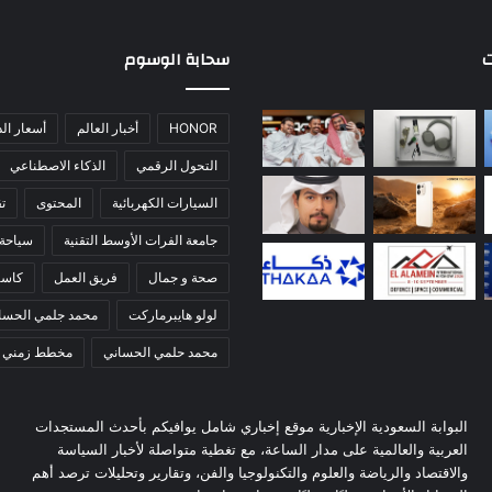
ت
سحابة الوسوم
HONOR
أخبار العالم
أسعار ال
التحول الرقمي
الذكاء الاصطناعي
السيارات الكهربائية
المحتوى
تق
جامعة الفرات الأوسط التقنية
سياحة
صحة و جمال
فريق العمل
كاس
لولو هايبرماركت
محمد جلمي الحسا
محمد حلمي الحساني
مخطط زمني
البوابة السعودية الإخبارية موقع إخباري شامل يوافيكم بأحدث المستجدات
العربية والعالمية على مدار الساعة، مع تغطية متواصلة لأخبار السياسة
والاقتصاد والرياضة والعلوم والتكنولوجيا والفن، وتقارير وتحليلات ترصد أهم