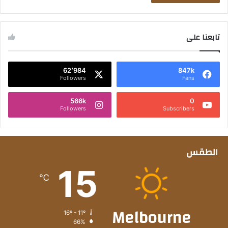
تابعنا على
62٬984
847k
Followers
Fans
566k
0
Followers
Subscribers
الطقس
15
℃
Melbourne
16º - 11º
66%