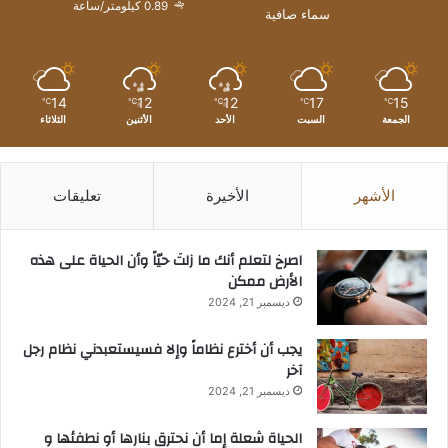
0.89 كيلومتر/ساعة
سماء صافية
14
12
12
17
15
℃
℃
℃
℃
℃
الجمعة
السبت
الأحد
الأثنين
الثلاثاء
الأشهر
الأخيرة
تعليقات
‫اصرخ لتعلم أنك ما زلتَ حيّاً وأن الحياة على هذه
الأرض ممكن
ديسمبر 21, 2024
يجب أن أخترع نظاماً وإلا فسيستعبدني نظام رجل
آخر
ديسمبر 21, 2024
الحياة شعلة إما أن نحترق بنارها أو نطفئها و