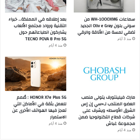
سماعات WH-1000XM6 من
بعد إطلاقه في المملكة… خبراء
سوني بلون Oliv e Gray الجديد
التقنية ورواد مجتمع الألعاب
تضفي لمسة من الأناقة والرقي
يشاركون انطباعاتهم حول
TECNO POVA 8 Pro 5G
منذ 3 أيام
منذ 4 أيام
مارك فيلينتورف يتولى منصب
HONOR X7e Plus 5G : صُمم
العضو المنتدب لـ«سي إن إس
للعمل بثقة في الأماكن التي
الشرق الأوسط» ويشرف على
تعجز فيها الهواتف الأخرى عن
شركات قطاع التكنولوجيا ضمن
الاستمرار
مجموعة غباش
منذ 4 أيام
منذ 4 أيام