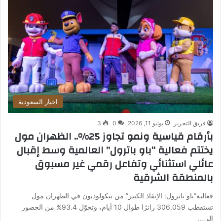
اخبار السعودية
فريق التحرير
يونيو 11, 2026
0
3
بأرقام قياسية ونمو تجاوز 25%.. الظهران مول
يختتم فعالية “باو باترول” العالمية وسط إقبال
عائلي استثنائي وتفاعل رقمي غير مسبوق
بالمنطقة الشرقية
فعالية”باو باترول: الإنقاذ الكبير” من نيكولوديون في الظهران مول
تستقطب 306,059 زائرًا طوال 10 أيام، وتحوّل 93.4% من الحضور
إلى…