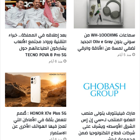
سماعات WH-1000XM6 من
بعد إطلاقه في المملكة… خبراء
سوني بلون Oliv e Gray الجديد
التقنية ورواد مجتمع الألعاب
تضفي لمسة من الأناقة والرقي
يشاركون انطباعاتهم حول
TECNO POVA 8 Pro 5G
منذ 5 أيام
منذ 6 أيام
مارك فيلينتورف يتولى منصب
HONOR X7e Plus 5G : صُمم
العضو المنتدب لـ«سي إن إس
للعمل بثقة في الأماكن التي
الشرق الأوسط» ويشرف على
تعجز فيها الهواتف الأخرى عن
شركات قطاع التكنولوجيا ضمن
الاستمرار
مجموعة غباش
منذ 6 أيام