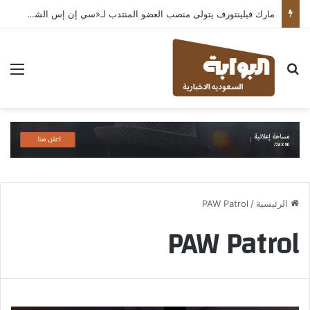
مارك فيلينتورف يتولى منصب العضو المنتدب لـ«سي إن إس الشرق الأوسط» ويشرف على شركات قطاع التكنولوجيا ضمن مجموعة غباش
بحث عن
الق
الرئيسية
/
PAW Patrol
PAW Patrol