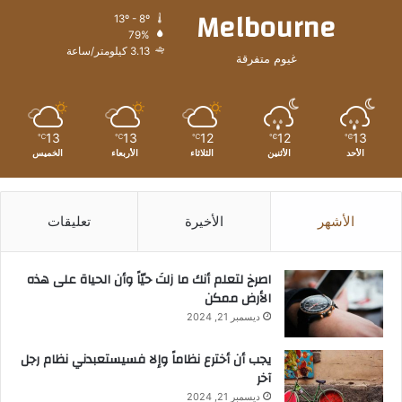
Melbourne
13º - 8º
79%
3.13 كيلومتر/ساعة
غيوم متفرقة
13
13
12
12
13
℃
℃
℃
℃
℃
الأحد
الأثنين
الثلاثاء
الأربعاء
الخميس
الأشهر
الأخيرة
تعليقات
‫اصرخ لتعلم أنك ما زلتَ حيّاً وأن الحياة على هذه
الأرض ممكن
ديسمبر 21, 2024
يجب أن أخترع نظاماً وإلا فسيستعبدني نظام رجل
آخر
ديسمبر 21, 2024