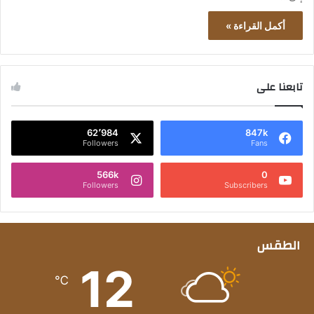
أكمل القراءة »
تابعنا على
62٬984
847k
Followers
Fans
566k
0
Followers
Subscribers
الطقس
12
℃