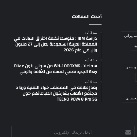
أحدث المقالات
منذ 3 أيام
لسيبراني
دراسة IBM : متوسط تكلفة اختراق البيانات في
المملكة العربية السعودية يصل إلى 27 مليون
ة
ريال في عام 2026
منذ 4 أيام
سماعات WH-1000XM6 من سوني بلون Oliv e
و سفر
Gray الجديد تضفي لمسة من الأناقة والرقي
منذ 5 أيام
بعد إطلاقه في المملكة… خبراء التقنية ورواد
مجتمع الألعاب يشاركون انطباعاتهم حول
TECNO POVA 8 Pro 5G
لحساني
أدخل
بريدك