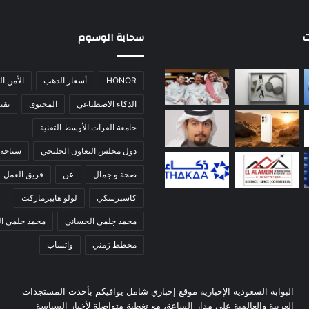
ت
سحابة الوسوم
HONOR
أسعار الذهب
الأمن ا
الذكاء الاصطناعي
المحتوى
تقني
جامعة الفرات الأوسط التقنية
دول مجلس التعاون الخليجي
سياحة 
صحة و جمال
عن
فريق العمل
كاسبرسكي
لولو هايبرماركت
محمد جلمي الحساني
محمد حلمي ا
مخطط زمني
واتساب
البوابة السعودية الإخبارية موقع إخباري شامل يوافيكم بأحدث المستجدات
العربية والعالمية على مدار الساعة، مع تغطية متواصلة لأخبار السياسة