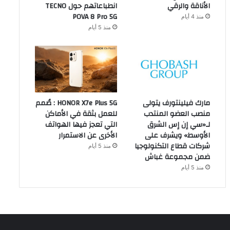
الأناقة والرقي
انطباعاتهم حول TECNO
POVA 8 Pro 5G
منذ 4 أيام
منذ 5 أيام
مارك فيلينتورف يتولى
HONOR X7e Plus 5G : صُمم
منصب العضو المنتدب
للعمل بثقة في الأماكن
لـ«سي إن إس الشرق
التي تعجز فيها الهواتف
الأوسط» ويشرف على
الأخرى عن الاستمرار
شركات قطاع التكنولوجيا
منذ 5 أيام
ضمن مجموعة غباش
منذ 5 أيام