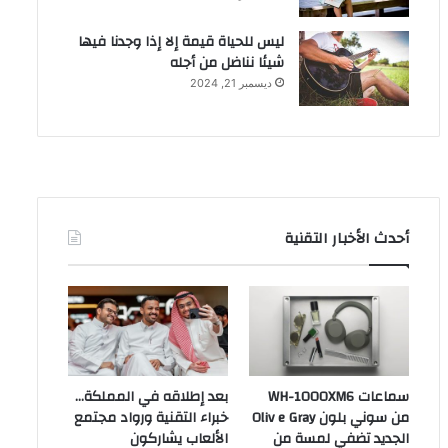
ليس للحياة قيمة إلا إذا وجدنا فيها
شيئا نناضل من أجله
ديسمبر 21, 2024
أحدث الأخبار التقنية
سماعات WH-1000XM6
بعد إطلاقه في المملكة…
من سوني بلون Oliv e Gray
خبراء التقنية ورواد مجتمع
الجديد تضفي لمسة من
الألعاب يشاركون