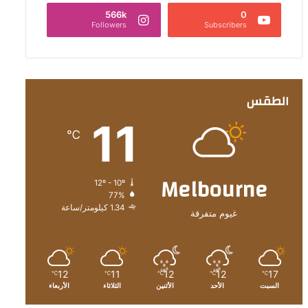
566k
0
Followers
Subscribers
الطقس
11
℃
Melbourne
12º - 10º
77%
1.34 كيلومتر/ساعة
غيوم متفرقة
12
11
12
12
17
℃
℃
℃
℃
℃
السبت
الأحد
الأثنين
الثلاثاء
الأربعاء