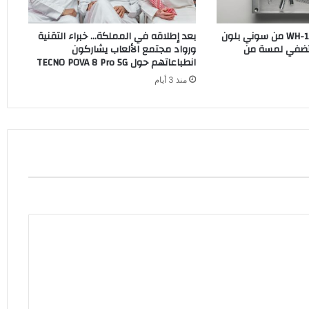
سماعات WH-1000XM6 من سوني بلون
بعد إطلاقه في المملكة… خبراء التقنية
O الجديد تضفي لمسة من
ورواد مجتمع الألعاب يشاركون
انطباعاتهم حول TECNO POVA 8 Pro 5G
منذ 3 أيام