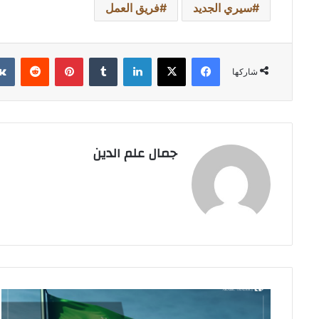
سيري الجديد
فريق العمل
فيسبوك
‫X
لينكدإن
بينتيريست
شاركها
جمال علم الدين
السعودية
تحقق