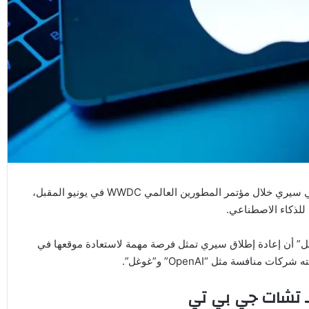
” للكشف عن نسخة جديدة كلياً من مساعدها الصوتي سيري خلال مؤتمر المطورين العالمي WWDC في يونيو المقبل،
للذكاء الاصطناعي.
بل” أن إعادة إطلاق سيري تمثل فرصة مهمة لاستعادة موقعها في
افسة مثل “OpenAI” و”غوغل”.
 تشات جي بي تي