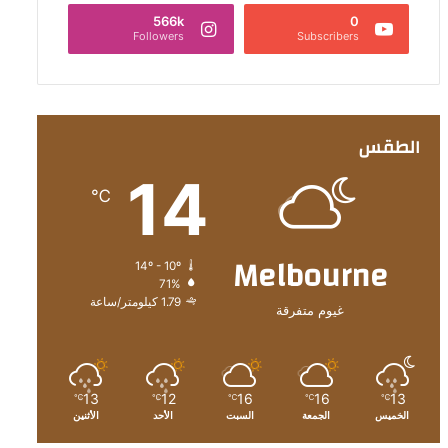
566k
0
Followers
Subscribers
الطقس
14
℃
Melbourne
14º - 10º
71%
1.79 كيلومتر/ساعة
غيوم متفرقة
13
12
16
16
13
℃
℃
℃
℃
℃
الخميس
الجمعة
السبت
الأحد
الأثنين