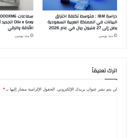
دراسة IBM : متوسط تكلفة اختراق
البيانات في المملكة العربية السعودية
liv e Gray
يصل إلى 27 مليون ريال في عام 2026
الأناقة والرقي
منذ يومين
منذ يومين
اترك تعليقاً
لن يتم نشر عنوان بريدك الإلكتروني.
الحقول الإلزامية مشار إليها بـ
*
ا
ل
ت
ع
ل