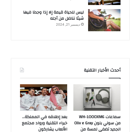
ليس للحياة قيمة إلا إذا وجدنا فيها
شيئا نناضل من أجله
ديسمبر 21, 2024
أحدث الأخبار التقنية
سماعات WH-1000XM6
بعد إطلاقه في المملكة…
من سوني بلون Oliv e Gray
خبراء التقنية ورواد مجتمع
الجديد تضفي لمسة من
الألعاب يشاركون