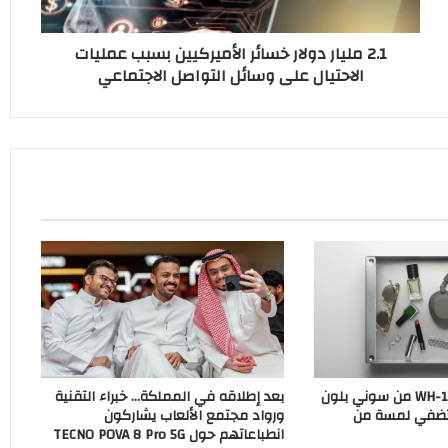
الاحتيال
على
2.1 مليار دولار خسائر الأميركيين بسبب عمليات
وسائل
الاحتيال على وسائل التواصل الاجتماعي
التواصل
الاجتماعي
سماعات WH-1000XM6 من سوني بلون
بعد إطلاقه في المملكة… خبراء التقنية
O الجديد تضفي لمسة من
ورواد مجتمع الألعاب يشاركون
انطباعاتهم حول TECNO POVA 8 Pro 5G