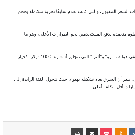
ات السعر المقبول، والتي كانت تقدم سابقًا تجربة متكاملة بحجم
وة متعمدة لدفع المستخدمين نحو الطرازات الأعلى، وهو ما
وفي حال استمرار هذا الاتجاه، قد تختفي هذه الفئة تدريجيًا، لتبقى هواتف “برو” و”ألترا” التي تتجاوز أسعارها 1000 دولار، كخيار
ي، يبدو أن السوق يعاد تشكيله بهدوء، حيث تتحول الفئة الرائدة إلى
ارات أقل وتكلفة أعلى.
Odnoklassniki
‫Pocket
مشاركة عبر البريد
طباعة