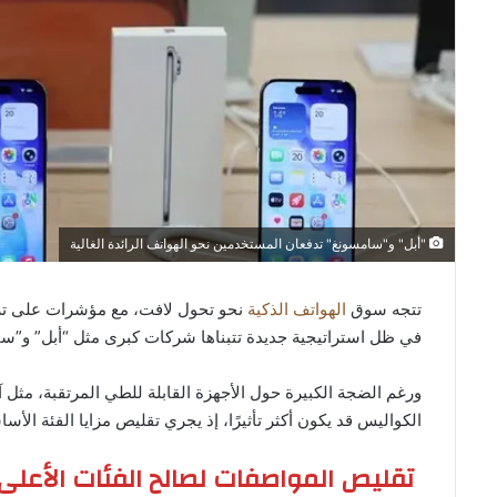
"أبل" و"سامسونغ" تدفعان المستخدمين نحو الهواتف الرائدة الغالية
تتجه سوق
الهواتف الذكية
نحو تحول لافت، مع مؤشرات على تراج
في ظل استراتيجية جديدة تتبناها شركات كبرى مثل “أبل” و”سا
الكواليس قد يكون أكثر تأثيرًا، إذ يجري تقليص مزايا الفئة الأ
تقليص المواصفات لصالح الفئات الأعلى