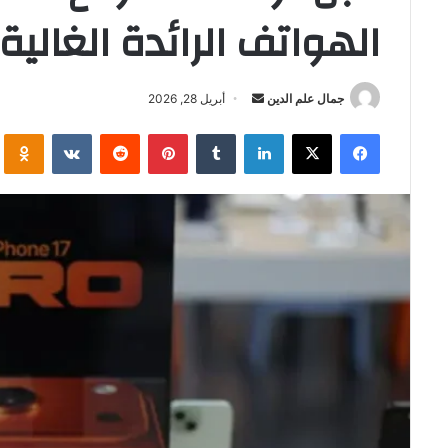
الهواتف الرائدة الغالية
أرسل
جمال علم الدين
أبريل 28, 2026
بريدا
فيسبوك
‫X
لينكدإن
بينتيريست
i
إلكترونيا