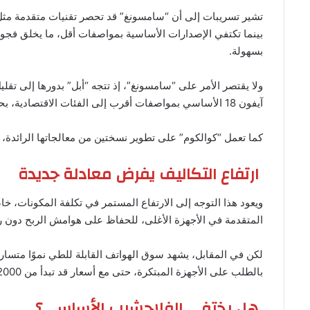
بينما تكتفي الإصدارات الأساسية بمواصفات أقل، ما يخلق فجوة
بسهولة.
ولا يقتصر الأمر على “سامسونغ”، إذ تتجه “أبل” بدورها إلى تقلي
آيفون 18 الأساسي بمواصفات أقرب إلى الفئات الاقتصادية، بحسب تقرير نشره موقع “phonearena” .
كما تعمل “كوالكوم” على تطوير نسختين من معالجاتها الرائدة،
ارتفاع التكاليف يفرض معادلة جديدة
ويعود هذا التوجه إلى الارتفاع المستمر في تكلفة المكونات، خا
المتقدمة في الأجهزة الأغلى، للحفاظ على هوامش الربح دون 
بالطلب على الأجهزة المبتكرة، حتى مع أسعار قد تبدأ من 2000 دولار.
هل يختفي الفلاجشيب الأساسي؟