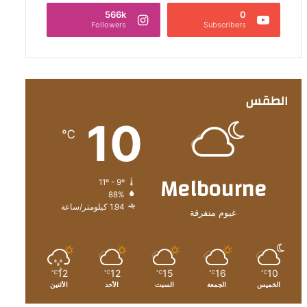
566k
0
Followers
Subscribers
الطقس
10
℃
Melbourne
11º - 9º
88%
1.94 كيلومتر/ساعة
غيوم متفرقة
12
12
15
16
10
℃
℃
℃
℃
℃
الخميس
الجمعة
السبت
الأحد
الأثنين