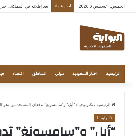
الخميس, أغسطس 6 2026
أخبار عاجلة
بعد إطلاقه في المملكة… خبراء التقن
الرئيسية
اخبار السعودية
دولي
المناطق
اقتصاد
فيد
الرئيسية
/
تكنولوجيا
/
“أبل” و”سامسونغ” تدفعان المستخدمين نحو الهو
تكنولوجيا
“أبل” و”سامسونغ” تدف