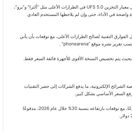
تشير تسريبات إلى أن “سامسونغ” قد تحصر تقنيات متقدمة مثل معيار التخزين UFS 5.0 في الطرازات الأعلى مثل “ألترا” و”برو”،
 واضحة في الأداء، حتى وإن لم يلاحظها المستخدم العادي
ل الفوارق التقنية لصالح الطرازات الأعلى، مع توقعات بأن يأتي
 بحيث يتم تخصيص النسخة الأقوى للأجهزة فائقة السعر فقط.
صة الشرائح الإلكترونية، ما يدفع الشركات إلى حصر التقنيات
رفع السعر الأساسي بشكل كبير.
لكن في المقابل، يشهد سوق الهواتف القابلة للطي نموًا متسارعًا، مع توقعات بارتفاعه بنسبة 30% خلال عام 2026، مدفوعًا