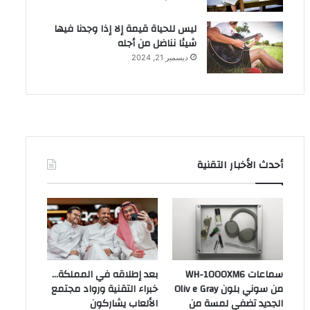
ليس للحياة قيمة إلا إذا وجدنا فيها
شيئا نناضل من أجله
ديسمبر 21, 2024
أحدث الأخبار التقنية
سماعات WH-1000XM6
بعد إطلاقه في المملكة…
من سوني بلون Oliv e Gray
خبراء التقنية ورواد مجتمع
الجديد تضفي لمسة من
الألعاب يشاركون