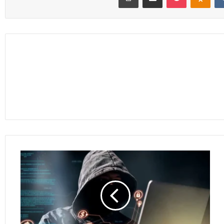
2.1
مليار
دولار
خسائر
الأميركيين
بسبب
عمليات