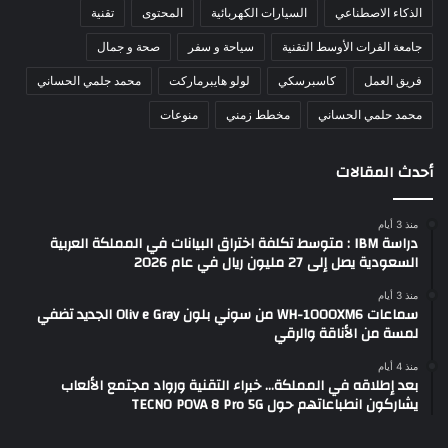
الذكاء الاصطناعي
السيارات الكهربائية
المحتوى
تقنية
جامعة الفرات الأوسط التقنية
سياحة و سفر
صحة و جمال
فريق العمل
كاسبرسكي
لولو هايبرماركت
محمد جلمي الحساني
محمد حلمي الحساني
مخطط زمني
منوعات
أحدث المقالات
منذ 3 أيام
دراسة IBM : متوسط تكلفة اختراق البيانات في المملكة العربية
السعودية يصل إلى 27 مليون ريال في عام 2026
منذ 3 أيام
سماعات WH-1000XM6 من سوني بلون Oliv e Gray الجديد تضفي
لمسة من الأناقة والرقي
منذ 4 أيام
بعد إطلاقه في المملكة… خبراء التقنية ورواد مجتمع الألعاب
يشاركون انطباعاتهم حول TECNO POVA 8 Pro 5G