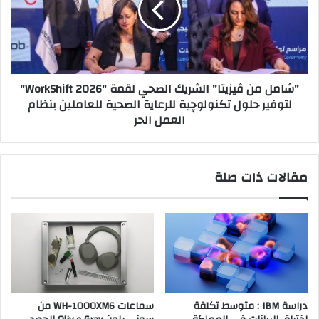
الصحي
لقمة
"WorkShift
2026"
لتوفير
"شامل من ڤيزيتا" الشريك الصحي لقمة "WorkShift 2026"
حلول
لتوفير حلول تكنولوچية للرعاية الصحية للعاملين بنظام
تكنولوچية
العمل الحر
للرعاية
الصحية
للعاملين
بنظام
مقالات ذات صلة
العمل
الحر
دراسة IBM : متوسط تكلفة
سماعات WH-1000XM6 من