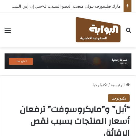
مارك فيلينتورف يتولى منصب العضو المنتدب لـ«سي إن إس الشرق الأوسط» ويشرف على شركات قطاع التكنولوجيا ضمن مجموعة غباش
بحث عن
الق
الرئيسية
/
تكنولوجيا
تكنولوجيا
“أبل” و”مايكروسوفت” ترفعان
أسعار المنتجات بسبب نقص
الرقائق