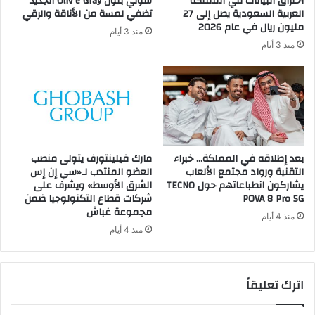
اختراق البيانات في المملكة
سوني بلون Oliv e Gray الجديد
العربية السعودية يصل إلى 27
تضفي لمسة من الأناقة والرقي
مليون ريال في عام 2026
منذ 3 أيام
منذ 3 أيام
بعد إطلاقه في المملكة… خبراء
مارك فيلينتورف يتولى منصب
التقنية ورواد مجتمع الألعاب
العضو المنتدب لـ«سي إن إس
يشاركون انطباعاتهم حول TECNO
الشرق الأوسط» ويشرف على
POVA 8 Pro 5G
شركات قطاع التكنولوجيا ضمن
مجموعة غباش
منذ 4 أيام
منذ 4 أيام
اترك تعليقاً