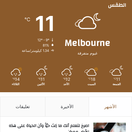
الطقس
11
℃
Melbourne
12º - 9º
81%
1.34 كيلومتر/ساعة
غيوم متفرقة
14
11
12
18
11
℃
℃
℃
℃
℃
الجمعة
السبت
الأحد
الأثنين
الثلاثاء
الأشهر
الأخيرة
تعليقات
‫اصرخ لتعلم أنك ما زلتَ حيّاً وأن الحياة على هذه