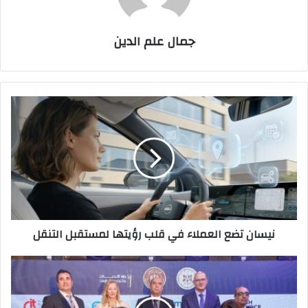
جمال علم الدين
نيسان
تضع
العملاء
في
قلب
رؤيتها
لمستقبل
التنقل
نيسان تضع العملاء في قلب رؤيتها لمستقبل التنقل
"شامل
من
ڤيزيتا"
الشريك