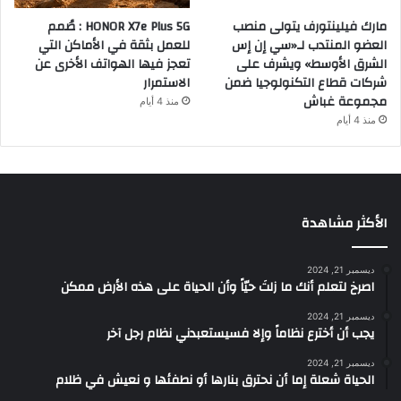
مارك فيلينتورف يتولى منصب
HONOR X7e Plus 5G : صُمم
العضو المنتدب لـ«سي إن إس
للعمل بثقة في الأماكن التي
الشرق الأوسط» ويشرف على
تعجز فيها الهواتف الأخرى عن
شركات قطاع التكنولوجيا ضمن
الاستمرار
مجموعة غباش
منذ 4 أيام
منذ 4 أيام
الأكثر مشاهدة
ديسمبر 21, 2024
‫اصرخ لتعلم أنك ما زلتَ حيّاً وأن الحياة على هذه الأرض ممكن
ديسمبر 21, 2024
يجب أن أخترع نظاماً وإلا فسيستعبدني نظام رجل آخر
ديسمبر 21, 2024
الحياة شعلة إما أن نحترق بنارها أو نطفئها و نعيش في ظلام