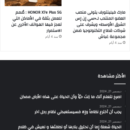
مارك فيلينتورف يتولى منصب
HONOR X7e Plus 5G : صُمم
العضو المنتدب لـ«سي إن إس
للعمل بثقة في الأماكن التي
الشرق الأوسط» ويشرف على
تعجز فيها الهواتف الأخرى عن
شركات قطاع التكنولوجيا ضمن
الاستمرار
مجموعة غباش
منذ 4 أيام
منذ 4 أيام
الأكثر مشاهدة
ديسمبر 21, 2024
‫اصرخ لتعلم أنك ما زلتَ حيّاً وأن الحياة على هذه الأرض ممكن
ديسمبر 21, 2024
يجب أن أخترع نظاماً وإلا فسيستعبدني نظام رجل آخر
ديسمبر 21, 2024
الحياة شعلة إما أن نحترق بنارها أو نطفئها و نعيش في ظلام