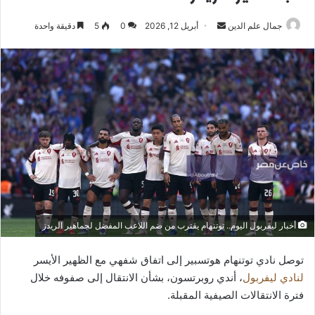
أرسل
جمال علم الدين
أبريل 12, 2026
0
5
دقيقة واحدة
بريدا
إلكترونيا
أخبار ليفربول اليوم.. توتنهام يقترب من ضم اللاعب المفضل لجماهير الريدز
توصل نادي توتنهام هوتسبير إلى اتفاق شفهي مع الظهير الأيسر
لنادي ليفربول
، أندي روبرتسون، بشأن الانتقال إلى صفوفه خلال
فترة الانتقالات الصيفية المقبلة.