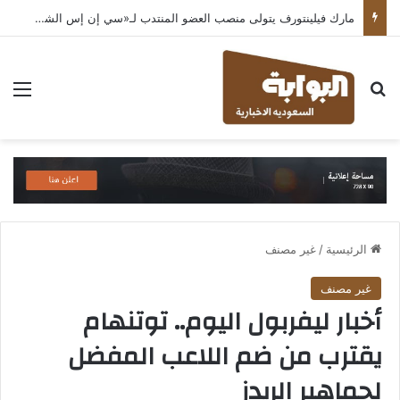
مارك فيلينتورف يتولى منصب العضو المنتدب لـ«سي إن إس الشرق الأوسط» ويشرف على شركات قطاع التكنولوجيا ضمن مجموعة غباش
بحث عن
الق
الرئيسية
/
غير مصنف
غير مصنف
أخبار ليفربول اليوم.. توتنهام
يقترب من ضم اللاعب المفضل
لجماهير الريدز