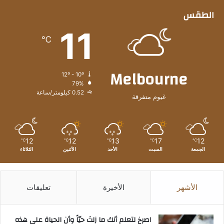
الطقس
11
℃
Melbourne
12º - 10º
79%
0.52 كيلومتر/ساعة
غيوم متفرقة
12
12
13
17
12
℃
℃
℃
℃
℃
الجمعة
السبت
الأحد
الأثنين
الثلاثاء
الأشهر
الأخيرة
تعليقات
‫اصرخ لتعلم أنك ما زلتَ حيّاً وأن الحياة على هذه