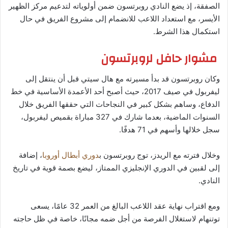
الصفقة، إذ يضع النادي روبرتسون ضمن أولوياته لتدعيم مركز الظهير
الأيسر، مع استعداد اللاعب للانضمام إلى مشروع الفريق في حال
استكمال هذا الشرط.
مشوار حافل لروبرتسون
وكان روبرتسون قد بدأ مسيرته مع هال سيتي قبل أن ينتقل إلى
ليفربول في صيف 2017، حيث أصبح أحد الأعمدة الأساسية في خط
الدفاع، وساهم بشكل كبير في النجاحات التي حققها الفريق خلال
السنوات الماضية، بعدما شارك في 327 مباراة بقميص ليفربول،
سجل خلالها وأسهم في 71 هدفًا.
وخلال فترته مع الريدز، توج روبرتسون ب
دوري أبطال أوروبا
، إضافة
إلى لقبين في الدوري الإنجليزي الممتاز، ليضع بصمة قوية في تاريخ
النادي.
ومع اقتراب نهاية عقد اللاعب البالغ من العمر 32 عامًا، يسعى
توتنهام لاستغلال الفرصة من أجل ضمه مجانًا، خاصة في ظل حاجته