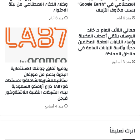
الاصطناعي في “Google Earth”
وكلاء الذكاء الاصطناعي من بيئة
بسبب مخاوف التزييف
الاحتواء
منذ 6 أيام
منذ 6 أيام
معالي النائب العام د. خالد
اليوسف يلتقي أصحاب الفضيلة
رؤساء النيابات العامة المكلفين
حديثًا برئاسة النيابات العامة في
مناطق المملكة
منذ 3 أسابيع
يوفيرا تغلق جولتها الاستثمارية
البذرية بدعم من مورغان
ستانليللمشاريعالشاملةوالمستدام
ةوLAB7 ذراع أرامكو السعودية
لبناء الشركات التقنية الناشئةوكور
فيجن
منذ 4 أسابيع
اترك تعليقاً