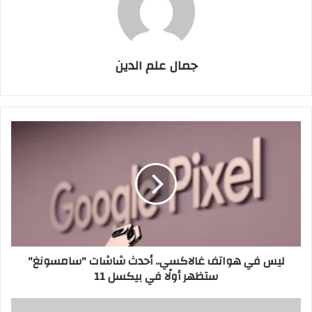
جمال علم الدين
ليس
في
هواتف
غالاكسي..
أحدث
شاشات
"سامسونغ"
ستظهر
أولًا
ليس في هواتف غالاكسي.. أحدث شاشات "سامسونغ"
في
ستظهر أولًا في بيكسل 11
بيكسل
11
ثامر