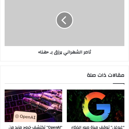
الشهراني
يرزق
بـ
«هنا»
ثامر الشهراني يرزق بـ «هنا»
مقالات ذات صلة
“غوغل” توقف ميزة صور الذكاء
“OpenAI” تكتشف خروج مزيد من