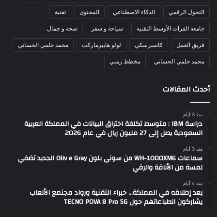
التحول الرقمي
الذكاء الاصطناعي
المحتوى
تقنية
جامعة الفرات الأوسط التقنية
سياحة و سفر
صحة و جمال
فريق العمل
كاسبرسكي
لولو هايبرماركت
محمد جلمي الحساني
محمد حلمي الحساني
مخطط زمني
أحدث المقالات
منذ 3 أيام
دراسة IBM : متوسط تكلفة اختراق البيانات في المملكة العربية
السعودية يصل إلى 27 مليون ريال في عام 2026
منذ 3 أيام
سماعات WH-1000XM6 من سوني بلون Oliv e Gray الجديد تضفي
لمسة من الأناقة والرقي
منذ 4 أيام
بعد إطلاقه في المملكة… خبراء التقنية ورواد مجتمع الألعاب
يشاركون انطباعاتهم حول TECNO POVA 8 Pro 5G