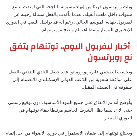
وبات روبرتسون قريبًا من إنهاء مسيرته الناجحة التي امتدت لتسع
سنوات داخل ملعب أنفيلد، بعدما تأكدت بالفعل مسألة رحيله عن
ليفربول بنهاية الموسم الحالي، رغم أنه قد يواصل اللعب في الدوري
الإنجليزي الممتاز وسط اهتمام واضح من توتنهام.
أخبار ليفربول اليوم.. توتنهام يتفق
نع روبرتسون
وبحسب الصحفي فابريزيو رومانو، فقد حصل النادي اللندني بالفعل
على موافقة شفوية من اللاعب الدولي الإسكتلندي للانضمام إلى
صفوفه في الصيف المقبل.
وأوضح أنه تم الاتفاق على جميع البنود الأساسية، دون توقيع رسمي
حتى الآن، بينما يظل الشرط الحاسم مرتبطا ببقاء توتنهام في
الدوري الممتاز.
ويحتاج توتنهام إلى ضمان الاستمرار في دوري الأضواء من أجل إتمام