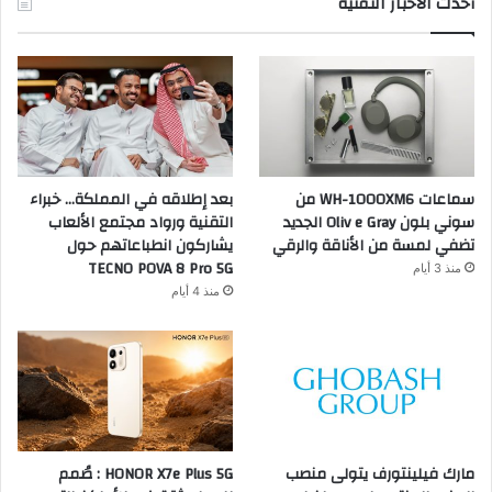
أحدث الأخبار التقنية
سماعات WH-1000XM6 من
بعد إطلاقه في المملكة… خبراء
سوني بلون Oliv e Gray الجديد
التقنية ورواد مجتمع الألعاب
تضفي لمسة من الأناقة والرقي
يشاركون انطباعاتهم حول
TECNO POVA 8 Pro 5G
منذ 3 أيام
منذ 4 أيام
مارك فيلينتورف يتولى منصب
HONOR X7e Plus 5G : صُمم