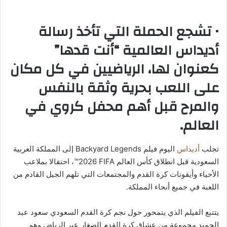
• تشجع الحملة التي تأخذ رسالة
أديداس العالمية “أنت قدها”
كعنوان لها، الرياضيين في كل مكان
على اللعب بحرية وثقة بالنفس
والمرح قبل أهم محفل كروي في
العالم.
تجلب
أديداس
اليوم فيلم Backyard Legends إلى المملكة العربية
السعودية قبل انطلاق كأس العالم ‎‎™2026 FIFA‏‏، احتفالا بملاعب
الأحياء وأيقونات كرة القدم والمجتمعات التي تلهم الجيل القادم من
اللعبة في جميع أنحاء المملكة.
يتتبع الفيلم الذي يتمحور حول نجم كرة القدم السعودي سعود عبد
الحميد مجموعة من عشاق كرة القدم الصغار عبر الرياض وهم