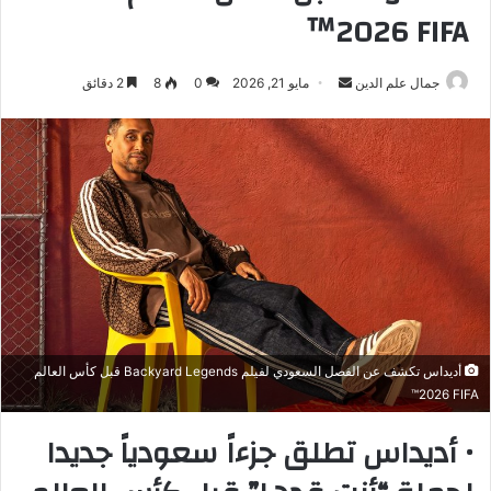
‎‎™2026 FIFA‏‏
أرسل
جمال علم الدين
مايو 21, 2026
0
8
2 دقائق
بريدا
إلكترونيا
أديداس تكشف عن الفصل السعودي لفيلم Backyard Legends قبل كأس العالم
‎‎™2026 FIFA‏‏
• أديداس تطلق جزءاً سعودياً جديدا