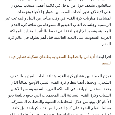
يتناقشون بشغف حول من يدخل في قائمة أفضل منتخب سعودي
على الإطلاق. تدور أحداث القصة بين شوارع الأحياء وتجمعات
لمشاهدة مباريات كرة القدم في وقت متأخر من الليل والملاعب غير
الرسمية وجلسات ألعاب الفيديو المستوحاة من ثقافة كرة القدم
المحلية، وتصور الإثارة والثقة التي تحيط بالتأثير المتزايد للمملكة
العربية السعودية على اللعبة العالمية قبل أهم بطولة في عالم كرة
القدم.
اقرا ايضا:
أديداس والخطوط السعودية يطلقان تشكيلة «تطير فيه»
للسفر
تمزج الحملة بين عشاق كرة القدم وثقافة ألعاب الفيديو والشغف
الشعبي، وتحتفل أيضا بنظام كرة القدم البيئي الأوسع نطاقاً الذي
يحدد مستقبل الرياضة في المملكة العربية السعودية، من اللاعبين
الشباب وكرة القدم النسائية إلى المجتمعات التي تدفع باللعبة نحو
الأمام كل يوم. من خلال المحادثات العفوية واللحظات المشتركة،
يسلط الفيلم الضوء على كرة القدم ليس فقط كرياضة، بل كلغة
ثقافية تستمر في تقريب وإلهام جيل جديد في جميع أنحاء المملكة.