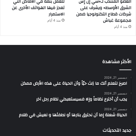
العضو المنتدب لـ«سي إن إس
للعمل بثقة في الأماكن التي
الشرق الأوسط» ويشرف على
تعجز فيها الهواتف الأخرى عن
شركات قطاع التكنولوجيا ضمن
الاستمرار
مجموعة غباش
منذ 4 أيام
منذ 4 أيام
الأكثر مشاهدة
ديسمبر 21, 2024
‫اصرخ لتعلم أنك ما زلتَ حيّاً وأن الحياة على هذه الأرض ممكن
ديسمبر 21, 2024
يجب أن أخترع نظاماً وإلا فسيستعبدني نظام رجل آخر
ديسمبر 21, 2024
الحياة شعلة إما أن نحترق بنارها أو نطفئها و نعيش في ظلام
جديد التحديثات