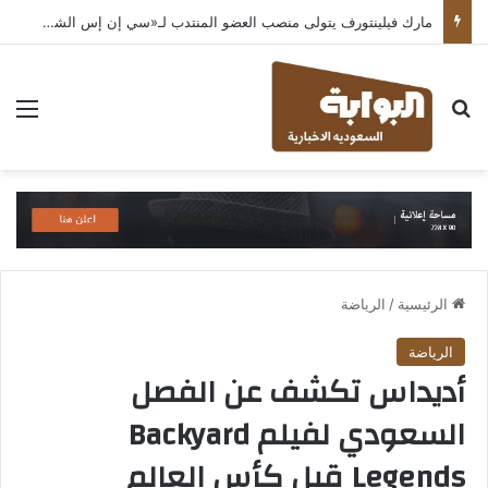
مارك فيلينتورف يتولى منصب العضو المنتدب لـ«سي إن إس الشرق الأوسط» ويشرف على شركات قطاع التكنولوجيا ضمن مجموعة غباش
بحث عن
الق
الرئيسية
/
الرياضة
الرياضة
أديداس تكشف عن الفصل
السعودي لفيلم Backyard
Legends قبل كأس العالم