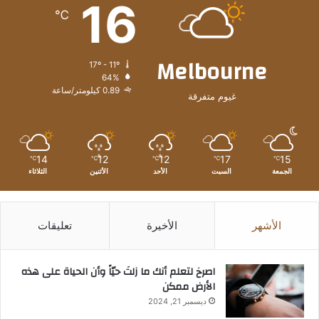
16
℃
Melbourne
17º - 11º
64%
0.89 كيلومتر/ساعة
غيوم متفرقة
14
12
12
17
15
℃
℃
℃
℃
℃
الجمعة
السبت
الأحد
الأثنين
الثلاثاء
الأشهر
الأخيرة
تعليقات
‫اصرخ لتعلم أنك ما زلتَ حيّاً وأن الحياة على هذه
الأرض ممكن
ديسمبر 21, 2024