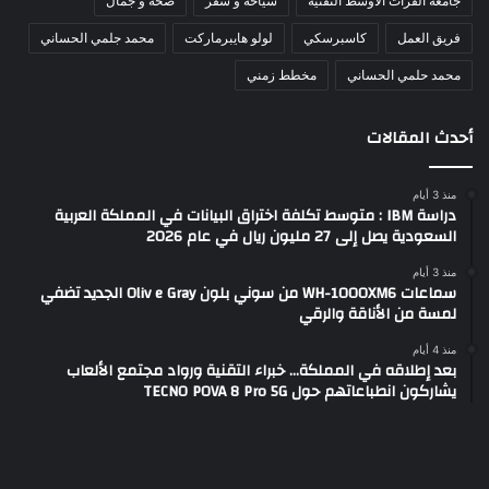
جامعة الفرات الأوسط التقنية
سياحة و سفر
صحة و جمال
فريق العمل
كاسبرسكي
لولو هايبرماركت
محمد جلمي الحساني
محمد حلمي الحساني
مخطط زمني
أحدث المقالات
منذ 3 أيام
دراسة IBM : متوسط تكلفة اختراق البيانات في المملكة العربية
السعودية يصل إلى 27 مليون ريال في عام 2026
منذ 3 أيام
سماعات WH-1000XM6 من سوني بلون Oliv e Gray الجديد تضفي
لمسة من الأناقة والرقي
منذ 4 أيام
بعد إطلاقه في المملكة… خبراء التقنية ورواد مجتمع الألعاب
يشاركون انطباعاتهم حول TECNO POVA 8 Pro 5G