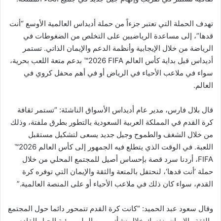
تهدف الحملة التي تعتبر جزءاً من حملة أديداس العالمية الأوسع “أنت
قدها”، إلى مساعدة الرياضيين على التخلص من الضغوطات في
الرياضة من خلال الإيجابية وأنظمة الدعم والإيمان الذاتي. تستمر
أديداس قبل بداية كأس العالم ‎‎™2026 FIFA‏‏ بدعم متعة اللعب بحرية،
سواء في ملاعب الأحياء في الرياض أو في أهم محفل كروي في
العالم.
قال بلال فارس، مدير عام أديداس الأسواق الناشئة: “تستمر ثقافة
كرة القدم في المملكة العربية السعودية بالتطور بطرق ملفتة، وذلك
من خلال الشغف والطموح وجيل جديد يسعى لتشكيل مستقبل
اللعبة. في الوقت الذي يتطلع فيه الجمهور إلى كأس العالم ‎™2026
FIFA‏، أردنا سرد قصة بإحساس أصيل للمجتمع المحلي من خلال
حملة ’أنت قدها‘، لنحتفل بالمتعة والثقة والإيمان التي توفره كرة
القدم، سواء كان ذلك في ملاعب الأحياء أو على المنصة العالمية.”
وقال سعود عبد الحميد: “كانت كرة القدم تتمحور دائما حول المجتمع
والثقة والإيمان بنفسك خلال نشأتي. من الملهم رؤية الجيل القادم