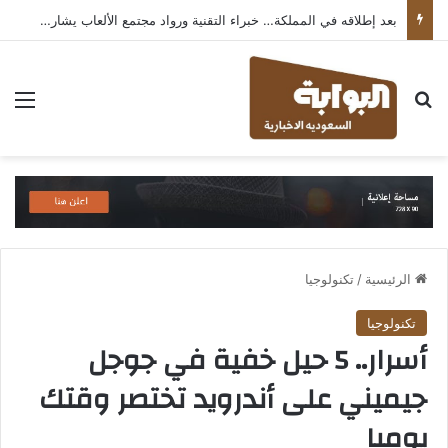
بعد إطلاقه في المملكة… خبراء التقنية ورواد مجتمع الألعاب يشاركون انطباعاتهم حول TECNO POVA 8 Pro 5G
بحث عن
الق
الرئيسية
/
تكنولوجيا
تكنولوجيا
أسرار.. 5 حيل خفية في جوجل
جيميني على أندرويد تختصر وقتك
يوميا