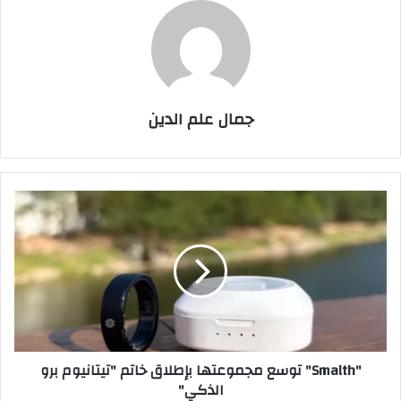
جمال علم الدين
"Smalth"
توسع
مجموعتها
بإطلاق
خاتم
"تيتانيوم
برو
الذكي"
"Smalth" توسع مجموعتها بإطلاق خاتم "تيتانيوم برو
الذكي"