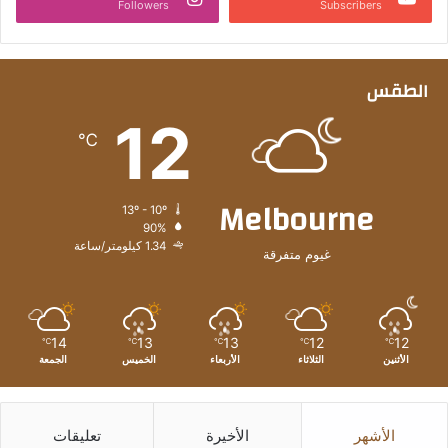
Followers
Subscribers
الطقس
12
℃
Melbourne
13º - 10º
90%
1.34 كيلومتر/ساعة
غيوم متفرقة
14
13
13
12
12
℃
℃
℃
℃
℃
الأثنين
الثلاثاء
الأربعاء
الخميس
الجمعة
الأشهر
الأخيرة
تعليقات