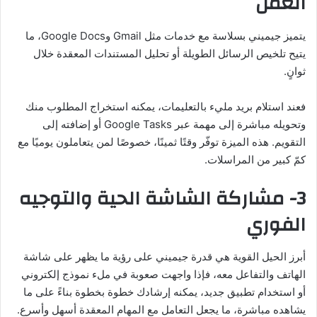
العمل
يتميز جيميني بسلاسة مع خدمات مثل Gmail وGoogle Docs، ما
يتيح تلخيص الرسائل الطويلة أو تحليل المستندات المعقدة خلال
ثوانٍ.
فعند استلام بريد مليء بالتعليمات، يمكنه استخراج المطلوب منك
وتحويله مباشرة إلى مهمة عبر Google Tasks أو إضافته إلى
التقويم. هذه الميزة توفّر وقتًا ثمينًا، خصوصًا لمن يتعاملون يوميًا مع
كمّ كبير من المراسلات.
3- مشاركة الشاشة الحية والتوجيه
الفوري
أبرز الحيل القوية هي قدرة جيميني على رؤية ما يظهر على شاشة
الهاتف والتفاعل معه، فإذا واجهت صعوبة في ملء نموذج إلكتروني
أو استخدام تطبيق جديد، يمكنه إرشادك خطوة بخطوة بناءً على ما
يشاهده مباشرة، ما يجعل التعامل مع المهام المعقدة أسهل وأسرع.