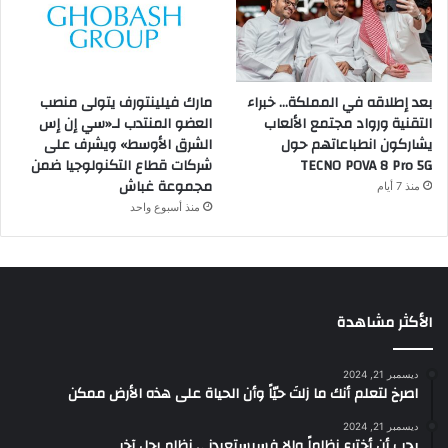
بعد إطلاقه في المملكة… خبراء
مارك فيلينتورف يتولى منصب
التقنية ورواد مجتمع الألعاب
العضو المنتدب لـ«سي إن إس
يشاركون انطباعاتهم حول
الشرق الأوسط» ويشرف على
TECNO POVA 8 Pro 5G
شركات قطاع التكنولوجيا ضمن
مجموعة غباش
منذ 7 أيام
منذ أسبوع واحد
الأكثر مشاهدة
ديسمبر 21, 2024
‫اصرخ لتعلم أنك ما زلتَ حيّاً وأن الحياة على هذه الأرض ممكن
ديسمبر 21, 2024
يجب أن أخترع نظاماً وإلا فسيستعبدني نظام رجل آخر