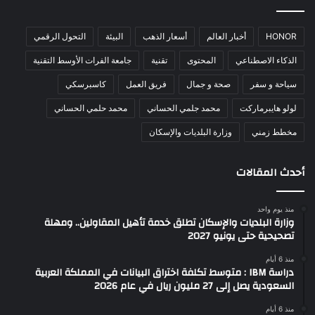
HONOR
أخبار العالم
أسعار الذهب
البيئة
التحول الرقمي
الذكاء الاصطناعي
المحتوى
تقنية
جامعة الفرات الأوسط التقنية
سياحة و سفر
صحة و جمال
فريق العمل
كاسبرسكي
لولو هايبرماركت
محمد جلمي الحساني
محمد حلمي الحساني
مخطط زمني
وزارة البلديات والإسكان
أحدث المقالات
منذ يوم واحد
وزارة البلديات والإسكان تطلق خدمة تأهيل المقاولين.. ومهلة
تصحيحية حتى يونيو 2027
منذ 6 أيام
دراسة IBM : متوسط تكلفة اختراق البيانات في المملكة العربية
السعودية يصل إلى 27 مليون ريال في عام 2026
منذ 6 أيام