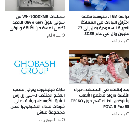
دراسة IBM : متوسط تكلفة
سماعات WH-1000XM6 من
اختراق البيانات في المملكة
سوني بلون Oliv e Gray الجديد
العربية السعودية يصل إلى 27
تضفي لمسة من الأناقة والرقي
مليون ريال في عام 2026
منذ 6 أيام
منذ 6 أيام
بعد إطلاقه في المملكة… خبراء
مارك فيلينتورف يتولى منصب
التقنية ورواد مجتمع الألعاب
العضو المنتدب لـ«سي إن إس
يشاركون انطباعاتهم حول TECNO
الشرق الأوسط» ويشرف على
POVA 8 Pro 5G
شركات قطاع التكنولوجيا ضمن
مجموعة غباش
منذ 7 أيام
منذ أسبوع واحد