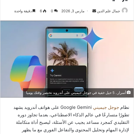
أرسل
جمال علم الدين
مارس 3, 2026
0
6
دقيقة واحدة
بريدا
إلكترونيا
أسرار.. 5 حيل خفية في جوجل جيميني على أندرويد تختصر وقتك يوميا
نظام
جوجل جيميني
Google Gemini على هواتف أندرويد يشهد
تطورًا متسارعًا في عالم الذكاء الاصطناعي، بعدما تجاوز دوره
التقليدي كمجرد مساعد يجيب عن الأسئلة، ليصبح أداة متكاملة
لإدارة المهام وتحليل المحتوى والتفاعل الفوري مع ما يظهر