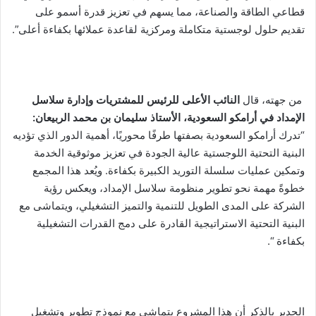
قطاعي الطاقة والصناعة، مما يسهم في تعزيز قدرة أسمو على
تقديم حلول لوجستية متكاملة ومركزية لقاعدة عملائها بكفاءة أعلى”.
من جهته، قال
النائب الأعلى للرئيس للمشتريات وإدارة سلاسل
الإمداد في أرامكو السعودية، الأستاذ سليمان بن محمد الربيعان:
“تدرك أرامكو السعودية بصفتها طرفًا محوريًا، أهمية الدور الذي تؤديه
البنية التحتية اللوجستية عالية الجودة في تعزيز موثوقية الخدمة
وتمكين عمليات سلسلة التوريد الكبيرة بكفاءة. ويُعد هذا المجمع
خطوةً مهمة نحو تطوير منظومة سلاسل الإمداد، ويعكس رؤية
الشركة على المدى الطويل للتنمية والتميز التشغيلي، ويتماشى مع
البنية التحتية الاستراتيجية القادرة على دمج القدرات التشغيلية
بكفاءة “.
الجدير بالذكر أن هذا المشروع يتماشى مع نموذج تطوير وتشغيل