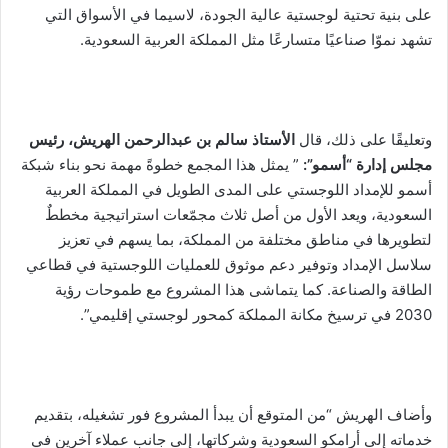
على بنية تحتية لوجستية عالية الجودة، لاسيما في الأسواق التي
تشهد نموّا صناعيًا متسارعًا مثل المملكة العربية السعودية.
وتعليقًا على ذلك، قال
الأستاذ سالم
بن عبدالرحمن
الهريش، رئيس
مجلس إدارة “أسمو”:
” يمثل هذا المجمع خطوةً مهمة نحو بناء شبكة
أسمو للإمداد اللوجستي على المدى الطويل في المملكة العربية
السعودية، ويعد الأول من أصل ثلاث مجمّعات استراتيجية مخططٌ
لتطويرها في مناطق مختلفة من المملكة، بما يسهم في تعزيز
سلاسل الإمداد وتوفير دعم موثوق للعمليات اللوجستية في قطاعي
الطاقة والصناعة. كما يتماشى هذا المشروع مع طموحات رؤية
2030 في ترسيخ مكانة المملكة كمحور لوجستي إقليمي”.
وأضاف الهريش “من المتوقع أن يبدأ المشروع فور تشغيله، بتقديم
خدماته إلى أرامكو السعودية وشركاتها، إلى جانب عملاء آخرين في