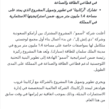
في قطاعي الطاقة والصناعة
تشارك “آركابيتا” في تطوير وتمويل المشروع الذي يمتد على
مساحة 1.4 مليون متر مربع، ضمن استراتيجيتها الاستثمارية
في المملكة
أعلنت شركة “أسمو”، المشروع المشترك بين أرامكو السعودية
وشركة “دي إتش إل”، عن بدء أعمال بناء أول مجمع لوجستي
متكامل لها بمواصفات خاصة على مساحة 1.4 مليون متر مربع في
مدينة الملك سلمان للطاقة (سبارك). ويُعد هذا المشروع ركيزة
رئيسة ضمن استراتيجية “أسمو” الهادفة إلى تطوير البنية التحتية
اللوجستية لدعم قطاعي الطاقة والصناعة في المملكة على المدى
الطويل.
ويجري تطوير وتمويل هذا المشروع بالشراكة مع آركابيتا غروب
هولدنغز ليمتد (آركابيتا)، الشركة العالمية المتخصصة في إدارة
الاستثمارات البديلة، وذلك بموجب اتفاقية تم إبرامها في وقت سابق
من هذا العام.