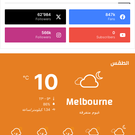
62٬984
847k
Followers
Fans
566k
0
Followers
Subscribers
الطقس
10
℃
Melbourne
11º - 9º
86%
1.34 كيلومتر/ساعة
غيوم متفرقة