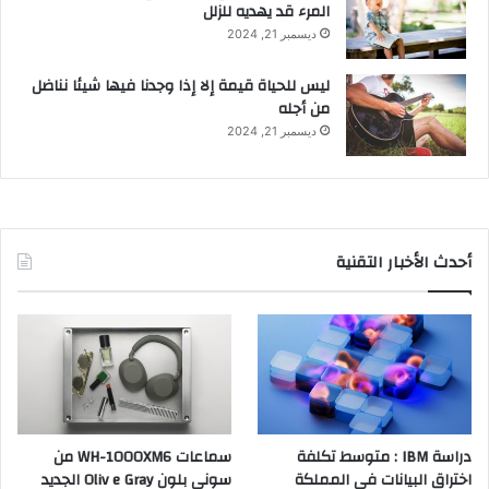
المرء قد يهديه للزلل
ديسمبر 21, 2024
ليس للحياة قيمة إلا إذا وجدنا فيها شيئا نناضل
من أجله
ديسمبر 21, 2024
أحدث الأخبار التقنية
دراسة IBM : متوسط تكلفة
سماعات WH-1000XM6 من
اختراق البيانات في المملكة
سوني بلون Oliv e Gray الجديد