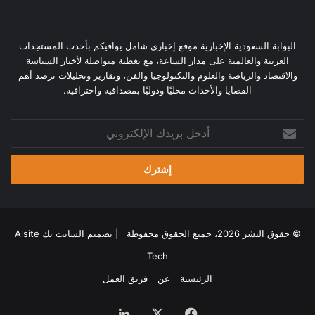
البوابة السعودية الإخبارية موقع إخباري شامل يوافيكم بأحدث المستجدات
العربية والعالمية على مدار الساعة، مع تغطية متواصلة لأخبار السياسة
والاقتصاد والرياضة والعلوم والتكنولوجيا والفن، وتقارير وتحليلات ترصد أهم
القضايا والأحداث محليًا ودوليًا بمصداقية واحترافية.
أدخل
بريدك
الإلكتروني
© حقوق النشر 2026، جميع الحقوق محفوظة | تصميم
السايت تك Alsite
Tech
الرئيسية
عن
فريق العمل
فيسبوك
‫X
لينكدإن