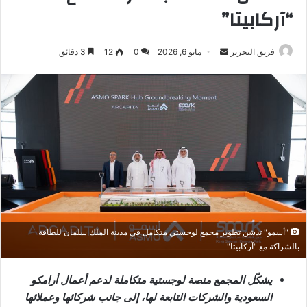
“آركابيتا”
أرسل
فريق التحرير
مايو 6, 2026
0
12
3 دقائق
بريدا
إلكترونيا
"أسمو" تدشن تطوير مجمع لوجستي متكامل في مدينة الملك سلمان للطاقة
بالشراكة مع "آركابيتا"
يشكّل المجمع منصة لوجستية متكاملة لدعم أعمال أرامكو
السعودية والشركات التابعة لها، إلى جانب شركائها وعملائها