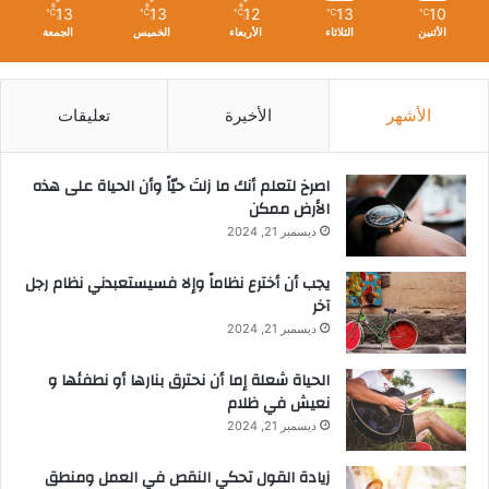
13
13
12
13
10
℃
℃
℃
℃
℃
الأثنين
الثلاثاء
الأربعاء
الخميس
الجمعة
الأشهر
الأخيرة
تعليقات
‫اصرخ لتعلم أنك ما زلتَ حيّاً وأن الحياة على هذه
الأرض ممكن
ديسمبر 21, 2024
يجب أن أخترع نظاماً وإلا فسيستعبدني نظام رجل
آخر
ديسمبر 21, 2024
الحياة شعلة إما أن نحترق بنارها أو نطفئها و
نعيش في ظلام
ديسمبر 21, 2024
زيادة القول تحكي النقص في العمل ومنطق