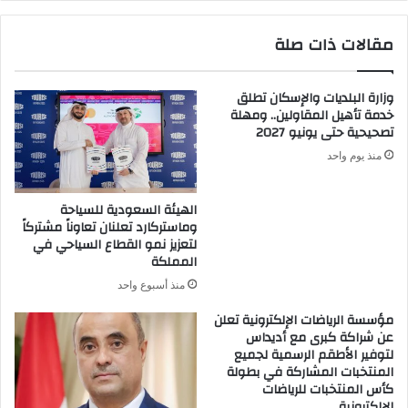
جديدة
من
مقالات ذات صلة
التميز
وزارة البلديات والإسكان تطلق
خدمة تأهيل المقاولين.. ومهلة
تصحيحية حتى يونيو 2027
منذ يوم واحد
الهيئة السعودية للسياحة
وماستركارد تعلنان تعاوناً مشتركاً
لتعزيز نمو القطاع السياحي في
المملكة
منذ أسبوع واحد
مؤسسة الرياضات الإلكترونية تعلن
عن شراكة كبرى مع أديداس
لتوفير الأطقم الرسمية لجميع
المنتخبات المشاركة في بطولة
كأس المنتخبات للرياضات
الإلكترونية