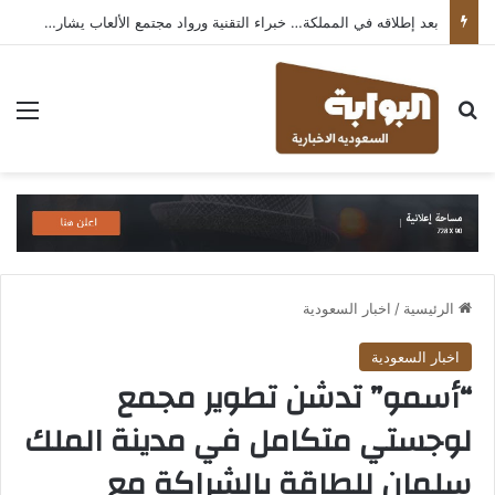
بعد إطلاقه في المملكة… خبراء التقنية ورواد مجتمع الألعاب يشاركون انطباعاتهم حول TECNO POVA 8 Pro 5G
بحث عن
الق
الرئيسية
/
اخبار السعودية
اخبار السعودية
“أسمو” تدشن تطوير مجمع
لوجستي متكامل في مدينة الملك
سلمان للطاقة بالشراكة مع