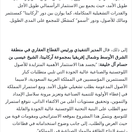
طويل الأمد، حيث يجمع بين الاستثمار الرأسمالي طويل الأجل
والقدرات التشغيلية المتكاملة، كما يوازن بين دور “آركابيتا” كمستثمر
ومالك للأصول، ودور “أسمو” كمشغّل للمجمع على المدى الطويل.
إلى ذلك، قال
المدير التنفيذي ورئيس القطاع العقاري في منطقة
الشرق الأوسط وشمال إفريقيا بمجموعة آركابيتا، الشيخ عيسى بن
حسام آل خليفة:
“يجسد هذا الاستثمار الأهمية المتزايدة للأصول
اللوجستية والصناعية عالية الجودة التي تلبي متطلبات كبار
المستثمرين المؤسسيين في المملكة العربية السعودية، لاسيما
الأصول المدعومة بطلب تشغيلي طويل الأمد. ومع استمرار المملكة
في إعطاء الأولوية للتنمية الصناعية وتعزيز مرونة سلاسل الإمداد
والتموين، وتحقيق مستويات أعلى من الاكتفاء الذاتي، نتوقع استمرار
نمو الطلب على البنية التحتية اللوجستية عالية الجودة والقابلة
للتوسع. ويتميّز هذا المشروع بموقعه الاستراتيجي ومقومات قوية من
حيث العرض والطلب، إلى جانب وضوح استخداماته في قطاعات
رئيسة لإنتاج الطاقة والمواد الصناعية في المملكة”.