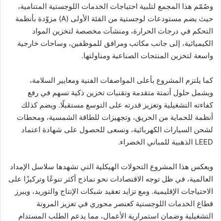
وصُمّم هذا المجمع لتلبية احتياجات الخدمات اللوجستية المتنامية،
حيث يضم مستودعات لوجستية من الفئة الأولى (A) مزوّدة بأنظمة
التحكم في درجات الحرارة، ومنشآت مخصصة لتخزين المواد
الكيميائية، إلى جانب مكاتب ومرافق للموظفين، وساحات خارجية
واسعة لتخزين المنتجات الصناعية ومناولتها.
كما يلتزم المشروع بأعلى المواصفات الفنية ومعايير السلامة،
ويشمل حلول أتمتة متقدمة وتقنيات تخزين ذكية تسهم في رفع
كفاءته التشغيلية وتعزيز قدرته على التوسع مستقبلًا. ويضم كذلك
أنظمة للحماية من الحريق، وتجهيزات للطاقة الشمسية، ومحطات
لشحن السيارات الكهربائية، ونسعى للحصول على شهادة اعتماد
LEED الذهبية للمباني الخضراء.
ويعكس هذا المشروع التحولات الهيكلية التي تشهدها سلاسل الإمداد
العالمية، في ظل توجه الاقتصادات نحو نماذج أكثر تنوعًا وتركيزًا على
الاحتياجات الإقليمية. ومع تزايد تعقيد شبكات الإنتاج والتوريد، ويبرز
قطاع الخدمات اللوجستية كعنصر محوري في تعزيز المرونة
التشغيلية وضمان استمرارية الأعمال، مما يدعم الطلب المستدام