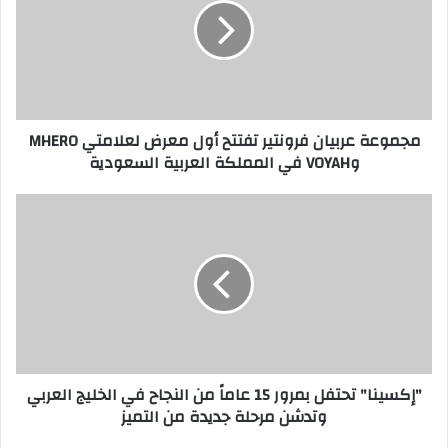
تفتتح
أول
معرض
لعلامتي
MHERO
وVOYAH
مجموعة عربيان فرونتير تفتتح أول معرض لعلامتي MHERO
في
وVOYAH في المملكة العربية السعودية
المملكة
العربية
السعودية
"إكسينا"
تحتفل
بمرور
15
عاماً
من
النجاح
في
الخليج
"إكسينا" تحتفل بمرور 15 عاماً من النجاح في الخليج العربي
العربي
وتدشن مرحلة جديدة من التميز
وتدشن
مرحلة