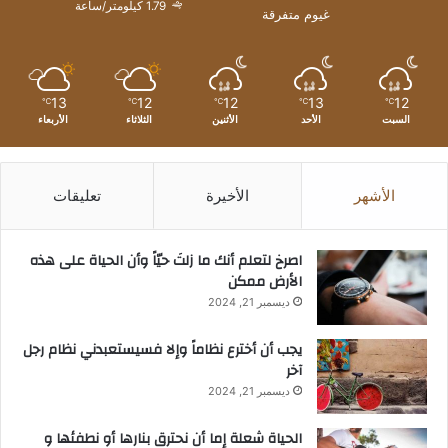
1.79 كيلومتر/ساعة
غيوم متفرقة
13
12
12
13
12
℃
℃
℃
℃
℃
السبت
الأحد
الأثنين
الثلاثاء
الأربعاء
الأشهر
الأخيرة
تعليقات
‫اصرخ لتعلم أنك ما زلتَ حيّاً وأن الحياة على هذه
الأرض ممكن
ديسمبر 21, 2024
يجب أن أخترع نظاماً وإلا فسيستعبدني نظام رجل
آخر
ديسمبر 21, 2024
الحياة شعلة إما أن نحترق بنارها أو نطفئها و