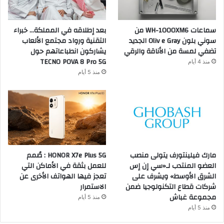
سماعات WH-1000XM6 من
بعد إطلاقه في المملكة… خبراء
سوني بلون Oliv e Gray الجديد
التقنية ورواد مجتمع الألعاب
تضفي لمسة من الأناقة والرقي
يشاركون انطباعاتهم حول
TECNO POVA 8 Pro 5G
منذ 4 أيام
منذ 5 أيام
مارك فيلينتورف يتولى منصب
HONOR X7e Plus 5G : صُمم
العضو المنتدب لـ«سي إن إس
للعمل بثقة في الأماكن التي
الشرق الأوسط» ويشرف على
تعجز فيها الهواتف الأخرى عن
شركات قطاع التكنولوجيا ضمن
الاستمرار
مجموعة غباش
منذ 5 أيام
منذ 5 أيام