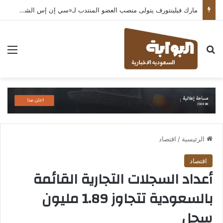
مارك فيلينتورف يتولى منصب العضو المنتدب لـ«سي إن إس الشرق الأوسط» ويشرف على شركات قطاع التكنولوجيا ضمن مجموعة غباش
بحث عن
الق
الرئيسية
/
اقتصاد
اقتصاد
أعداد السجلات التجارية القائمة
بالسعودية تتجاوز 1.89 مليون
سجل