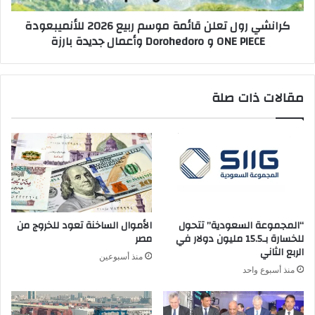
ONE
كرانشي رول تعلن قائمة موسم ربيع 2026 للأنميبعودة
PIECE
ONE PIECE و Dorohedoro وأعمال جديدة بارزة
و
Dorohedoro
وأعمال
جديدة
مقالات ذات صلة
بارزة
“المجموعة السعودية” تتحول
الأموال الساخنة تعود للخروج من
للخسارة بـ15.5 مليون دولار في
مصر
الربع الثاني
منذ أسبوعين
منذ أسبوع واحد