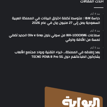
أحدث المقالات
منذ 4 أيام
دراسة IBM : متوسط تكلفة اختراق البيانات في المملكة العربية
السعودية يصل إلى 27 مليون ريال في عام 2026
منذ 4 أيام
سماعات WH-1000XM6 من سوني بلون Oliv e Gray الجديد تضفي
لمسة من الأناقة والرقي
منذ 5 أيام
بعد إطلاقه في المملكة… خبراء التقنية ورواد مجتمع الألعاب
يشاركون انطباعاتهم حول TECNO POVA 8 Pro 5G