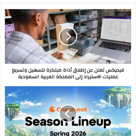
فيديكس
تعلن
عن
إطلاق
أداة
مبتكرة
لتسهيل
وتسريع
عمليات
فيديكس تعلن عن إطلاق أداة مبتكرة لتسهيل وتسريع
الاستيراد
عمليات الاستيراد إلى المملكة العربية السعودية
إلى
المملكة
العربية
كرانشي
السعودية
رول
تعلن
قائمة
موسم
ربيع
2026
للأنميبعودة