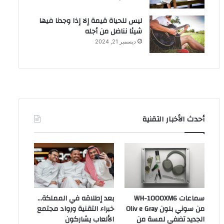
ليس للحياة قيمة إلا إذا وجدنا فيها
شيئا نناضل من أجله
ديسمبر 21, 2024
أحدث الأخبار التقنية
سماعات WH-1000XM6
بعد إطلاقه في المملكة…
من سوني بلون Oliv e Gray
خبراء التقنية ورواد مجتمع
الجديد تضفي لمسة من
الألعاب يشاركون