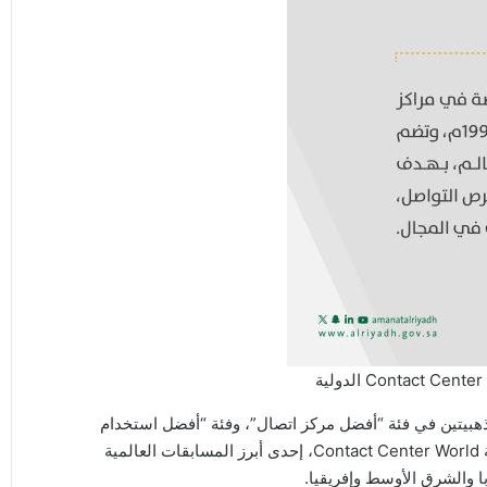
ين ذهبيتين في فئة “أفضل مركز اتصال”، وفئة “أفضل استخدام
لمنصات التواصل الاجتماعي في مراكز الاتصال”، ضمن مسابقة Contact Center World، إحدى أبرز المسابقات العالمية
 والشرق الأوسط وإفريقيا.