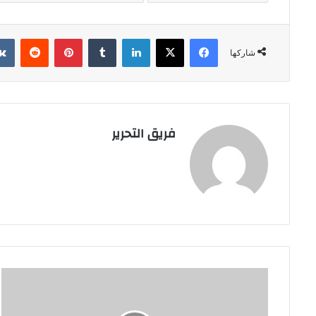
فيسبوك
‫X
لينكدإن
بينتيريست
شاركها
فريق التحرير
«إندرايف»
تطلق
مبادرة