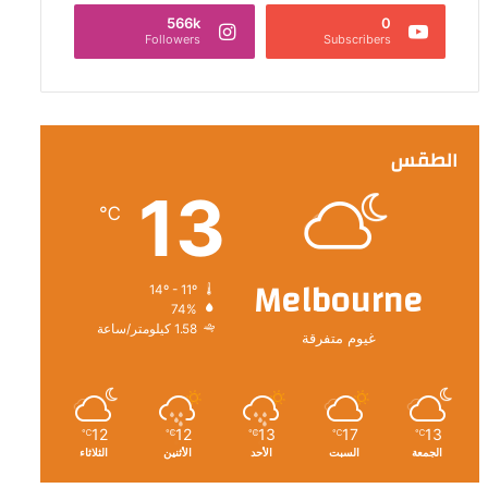
566k
0
Followers
Subscribers
الطقس
13
℃
Melbourne
14º - 11º
74%
1.58 كيلومتر/ساعة
غيوم متفرقة
12
12
13
17
13
℃
℃
℃
℃
℃
الجمعة
السبت
الأحد
الأثنين
الثلاثاء