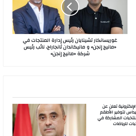
إدارة
المنتجات
في
«مانيج
إنجن»
و
غوريسانكار تشينايان رئيس إدارة المنتجات في
مانيكاندان
«مانيج إنجن» و مانيكاندان ثانجاراج، نائب رئيس
ثانجاراج،
شركة «مانيج إنجن»
نائب
رئيس
شركة
«مانيج
إنجن»
إلكترونية تعلن عن
داس لتوفير الأطقم
نتخبات المشاركة في
ات للرياضات