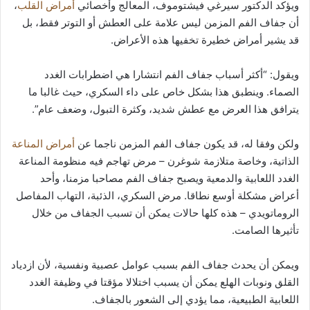
ويؤكد الدكتور سيرغي فيشتوموف، المعالج وأخصائي
أمراض القلب
،
أن جفاف الفم المزمن ليس علامة على العطش أو التوتر فقط، بل
قد يشير أمراض خطيرة تخفيها هذه الأعراض.
ويقول: “أكثر أسباب جفاف الفم انتشارا هي اضطرابات الغدد
الصماء. وينطبق هذا بشكل خاص على داء السكري، حيث غالبا ما
يترافق هذا العرض مع عطش شديد، وكثرة التبول، وضعف عام”.
ولكن وفقا له، قد يكون جفاف الفم المزمن ناجما عن
أمراض المناعة
الذاتية، وخاصة متلازمة شوغرن – مرض تهاجم فيه منظومة المناعة
الغدد اللعابية والدمعية ويصبح جفاف الفم مصاحبا مزمنا، وأحد
أعراض مشكلة أوسع نطاقا. مرض السكري، الذئبة، التهاب المفاصل
الروماتويدي – هذه كلها حالات يمكن أن تسبب الجفاف من خلال
تأثيرها الصامت.
ويمكن أن يحدث جفاف الفم بسبب عوامل عصبية ونفسية، لأن ازدياد
القلق ونوبات الهلع يمكن أن يسبب اختلالا مؤقتا في وظيفة الغدد
اللعابية الطبيعية، مما يؤدي إلى الشعور بالجفاف.