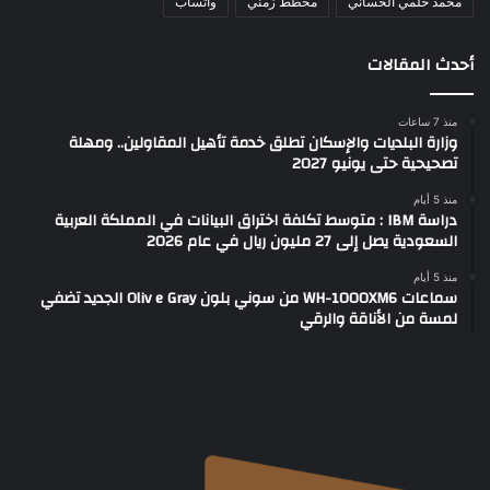
محمد حلمي الحساني
مخطط زمني
واتساب
أحدث المقالات
منذ 7 ساعات
وزارة البلديات والإسكان تطلق خدمة تأهيل المقاولين.. ومهلة
تصحيحية حتى يونيو 2027
منذ 5 أيام
دراسة IBM : متوسط تكلفة اختراق البيانات في المملكة العربية
السعودية يصل إلى 27 مليون ريال في عام 2026
منذ 5 أيام
سماعات WH-1000XM6 من سوني بلون Oliv e Gray الجديد تضفي
لمسة من الأناقة والرقي