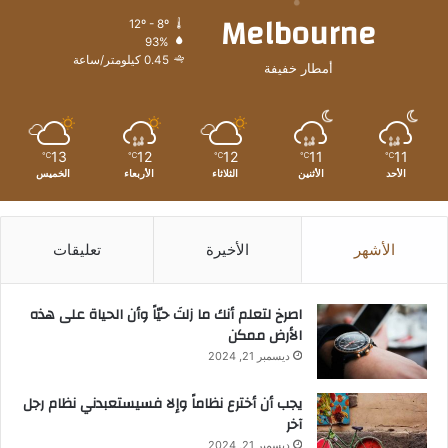
Melbourne
12º - 8º
93%
0.45 كيلومتر/ساعة
أمطار خفيفة
13
12
12
11
11
℃
℃
℃
℃
℃
الأحد
الأثنين
الثلاثاء
الأربعاء
الخميس
الأشهر
الأخيرة
تعليقات
‫اصرخ لتعلم أنك ما زلتَ حيّاً وأن الحياة على هذه
الأرض ممكن
ديسمبر 21, 2024
يجب أن أخترع نظاماً وإلا فسيستعبدني نظام رجل
آخر
ديسمبر 21, 2024