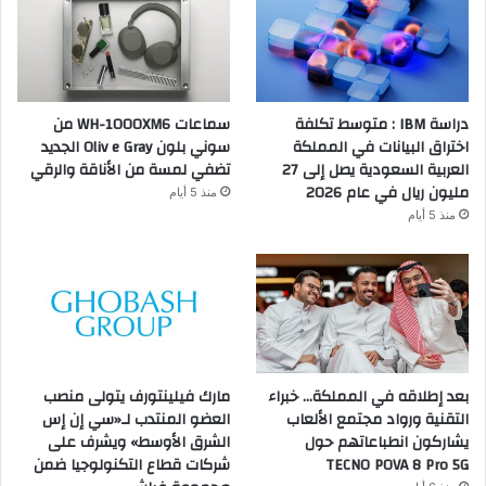
دراسة IBM : متوسط تكلفة
سماعات WH-1000XM6 من
اختراق البيانات في المملكة
سوني بلون Oliv e Gray الجديد
العربية السعودية يصل إلى 27
تضفي لمسة من الأناقة والرقي
مليون ريال في عام 2026
منذ 5 أيام
منذ 5 أيام
بعد إطلاقه في المملكة… خبراء
مارك فيلينتورف يتولى منصب
التقنية ورواد مجتمع الألعاب
العضو المنتدب لـ«سي إن إس
يشاركون انطباعاتهم حول
الشرق الأوسط» ويشرف على
TECNO POVA 8 Pro 5G
شركات قطاع التكنولوجيا ضمن