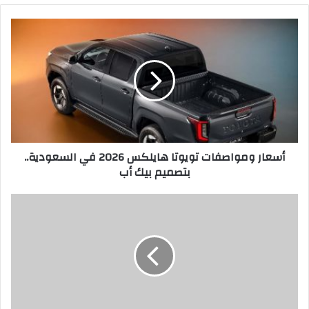
أسعار
ومواصفات
تويوتا
هايلكس
2026
في
السعودية..
بتصميم
بيك
أسعار ومواصفات تويوتا هايلكس 2026 في السعودية..
أب
بتصميم بيك أب
"الرياض
للتعمير"
تبيع
وحداتها
الاستثمارية
في
"العربي
العقاري"