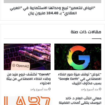
بـ
"الرياض للتعمير" تبيع وحداتها الاستثمارية في "العربي
184.48
العقاري" بـ 184.48 مليون ريال
مليون
ريال
مقالات ذات صلة
“غوغل” توقف ميزة صور الذكاء
“OpenAI” تكتشف خروج مزيد من
الاصطناعي في “Google Earth”
وكلاء الذكاء الاصطناعي من بيئة
بسبب مخاوف التزييف
الاحتواء
منذ أسبوع واحد
منذ أسبوع واحد
معالي النائب العام د. خالد
اليوسف يلتقي أصحاب الفضيلة