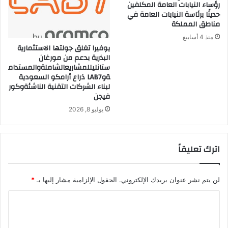
رؤساء النيابات العامة المكلفين
حديثًا برئاسة النيابات العامة في
مناطق المملكة
منذ 4 أسابيع
يوفيرا تغلق جولتها الاستثمارية
البذرية بدعم من مورغان
ستانليللمشاريعالشاملةوالمستدام
ةوLAB7 ذراع أرامكو السعودية
لبناء الشركات التقنية الناشئةوكور
فيجن
يوليو 8, 2026
اترك تعليقاً
لن يتم نشر عنوان بريدك الإلكتروني.
الحقول الإلزامية مشار إليها بـ
*
ا
ل