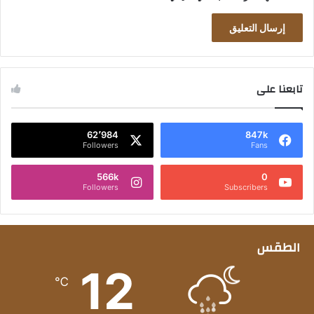
تابعنا على
62٬984
847k
Followers
Fans
566k
0
Followers
Subscribers
الطقس
12
℃