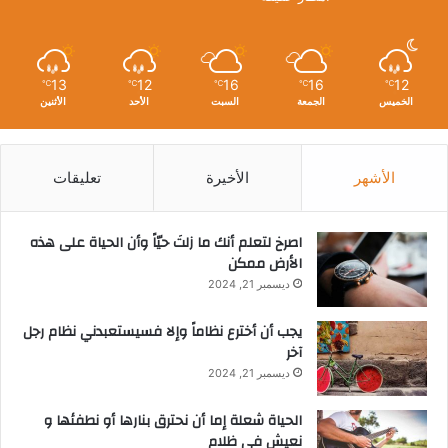
13
12
16
16
12
℃
℃
℃
℃
℃
الخميس
الجمعة
السبت
الأحد
الأثنين
الأشهر
الأخيرة
تعليقات
‫اصرخ لتعلم أنك ما زلتَ حيّاً وأن الحياة على هذه
الأرض ممكن
ديسمبر 21, 2024
يجب أن أخترع نظاماً وإلا فسيستعبدني نظام رجل
آخر
ديسمبر 21, 2024
الحياة شعلة إما أن نحترق بنارها أو نطفئها و
نعيش في ظلام