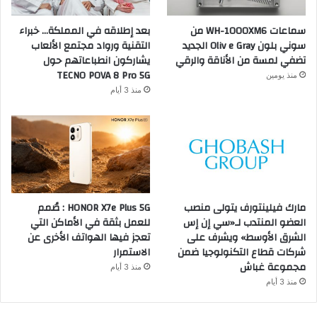
سماعات WH-1000XM6 من
بعد إطلاقه في المملكة… خبراء
سوني بلون Oliv e Gray الجديد
التقنية ورواد مجتمع الألعاب
تضفي لمسة من الأناقة والرقي
يشاركون انطباعاتهم حول
TECNO POVA 8 Pro 5G
منذ يومين
منذ 3 أيام
مارك فيلينتورف يتولى منصب
HONOR X7e Plus 5G : صُمم
العضو المنتدب لـ«سي إن إس
للعمل بثقة في الأماكن التي
الشرق الأوسط» ويشرف على
تعجز فيها الهواتف الأخرى عن
شركات قطاع التكنولوجيا ضمن
الاستمرار
مجموعة غباش
منذ 3 أيام
منذ 3 أيام