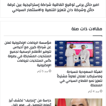
امير حائل يرعى توقيع اتفاقية شراكة إستراتيجية بين غرفة
حائل
حائل وشركة دان لتعزيز التنمية والاستثمار السياحي
وشركة
دان
لتعزيز
التنمية
مقالات ذات صلة
والاستثمار
السياحي
مؤسسة الرياضات الإلكترونية تعلن
عن شراكة كبرى مع أديداس
لتوفير الأطقم الرسمية لجميع
المنتخبات المشاركة في بطولة
كأس المنتخبات للرياضات
الإلكترونية
الهيئة السعودية للسياحة
منذ 5 أيام
وماستركارد تعلنان تعاوناً مشتركاً
لتعزيز نمو القطاع السياحي في
المملكة
منذ 4 أيام
دراسة من “إندرايف” تكشف أبرز
أنماط التوصيل في مصر خلال