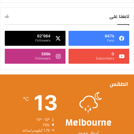
تابعنا على
62٬984
847k
Followers
Fans
566k
0
Followers
Subscribers
الطقس
13
℃
Melbourne
13º - 10º
79%
1.79 كيلومتر/ساعة
أمطار خفيفة