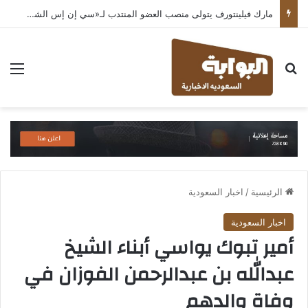
مارك فيلينتورف يتولى منصب العضو المنتدب لـ«سي إن إس الشرق الأوسط» ويشرف على شركات قطاع التكنولوجيا ضمن مجموعة غباش
بحث عن
الق
الرئيسية
/
اخبار السعودية
اخبار السعودية
أمير تبوك يواسي أبناء الشيخ
عبدالله بن عبدالرحمن الفوزان في
وفاة والدهم