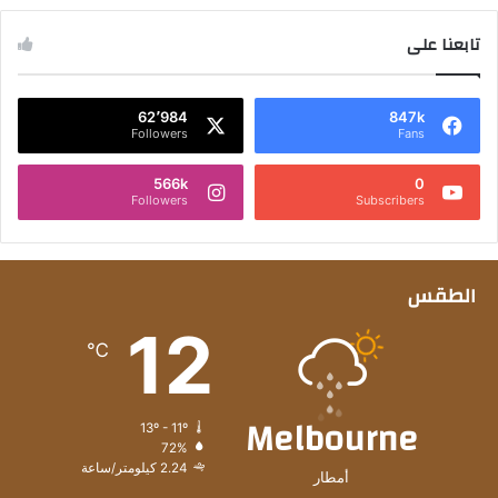
تابعنا على
62٬984
847k
Followers
Fans
566k
0
Followers
Subscribers
الطقس
12
℃
Melbourne
13º - 11º
72%
2.24 كيلومتر/ساعة
أمطار