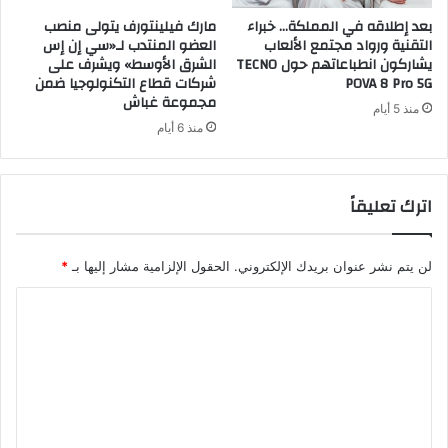
بعد إطلاقه في المملكة… خبراء
مارك فيلينتورف يتولى منصب
التقنية ورواد مجتمع الألعاب
العضو المنتدب لـ«سي إن إس
يشاركون انطباعاتهم حول TECNO
الشرق الأوسط» ويشرف على
POVA 8 Pro 5G
شركات قطاع التكنولوجيا ضمن
مجموعة غباش
منذ 5 أيام
منذ 6 أيام
اترك تعليقاً
لن يتم نشر عنوان بريدك الإلكتروني.
الحقول الإلزامية مشار إليها بـ
*
ا
ل
ت
ع
ل