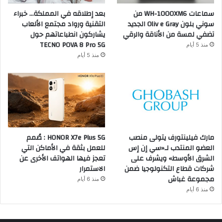
سماعات WH-1000XM6 من
بعد إطلاقه في المملكة… خبراء
سوني بلون Oliv e Gray الجديد
التقنية ورواد مجتمع الألعاب
تضفي لمسة من الأناقة والرقي
يشاركون انطباعاتهم حول
TECNO POVA 8 Pro 5G
منذ 5 أيام
منذ 5 أيام
مارك فيلينتورف يتولى منصب
HONOR X7e Plus 5G : صُمم
العضو المنتدب لـ«سي إن إس
للعمل بثقة في الأماكن التي
الشرق الأوسط» ويشرف على
تعجز فيها الهواتف الأخرى عن
شركات قطاع التكنولوجيا ضمن
الاستمرار
مجموعة غباش
منذ 6 أيام
منذ 6 أيام