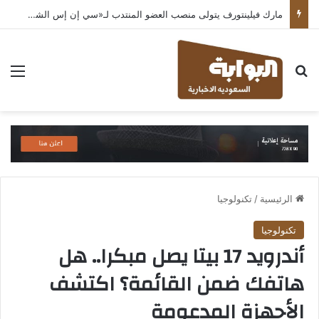
مارك فيلينتورف يتولى منصب العضو المنتدب لـ«سي إن إس الشرق الأوسط» ويشرف على شركات قطاع التكنولوجيا ضمن مجموعة غباش
بحث عن
الق
الرئيسية
/
تكنولوجيا
تكنولوجيا
أندرويد 17 بيتا يصل مبكرا.. هل
هاتفك ضمن القائمة؟ اكتشف
الأجهزة المدعومة