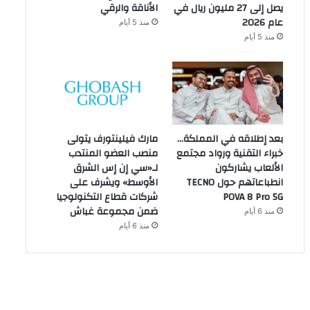
يصل إلى 27 مليون ريال في
الأناقة والرقي
عام 2026
منذ 5 أيام
منذ 5 أيام
بعد إطلاقه في المملكة…
مارك فيلينتورف يتولى
خبراء التقنية ورواد مجتمع
منصب العضو المنتدب
الألعاب يشاركون
لـ«سي إن إس الشرق
انطباعاتهم حول TECNO
الأوسط» ويشرف على
POVA 8 Pro 5G
شركات قطاع التكنولوجيا
ضمن مجموعة غباش
منذ 6 أيام
منذ 6 أيام