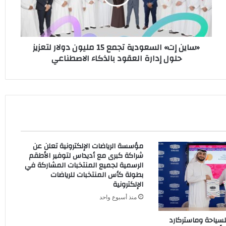
مليون
دولار
لتعزيز
حلول
«ساين إت» السعودية تجمع 15 مليون دولار لتعزيز
إدارة
حلول إدارة العقود بالذكاء الاصطناعي
العقود
بالذكاء
الاصطناعي
مؤسسة الرياضات الإلكترونية تعلن عن
شراكة كبرى مع أديداس لتوفير الأطقم
الرسمية لجميع المنتخبات المشاركة في
بطولة كأس المنتخبات للرياضات
الإلكترونية
منذ أسبوع واحد
لسياحة وماستركارد