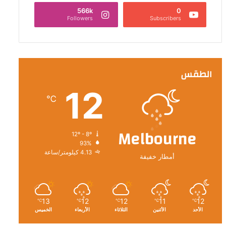
566k
0
Followers
Subscribers
الطقس
12
℃
Melbourne
12º - 8º
93%
4.13 كيلومتر/ساعة
أمطار خفيفة
13
12
12
11
12
℃
℃
℃
℃
℃
الأحد
الأثنين
الثلاثاء
الأربعاء
الخميس