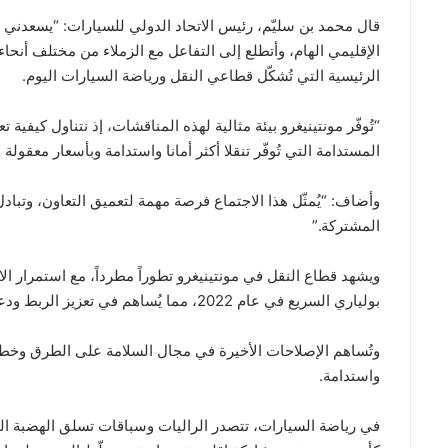
قال محمد بن سليّم، رئيس الاتحاد الدولي للسيارات: “يسعدني ا
الإقليمي الهام، وأتطلع إلى التفاعل مع الزملاء من مختلف أنحا
الرئيسية التي تُشكّل قطاعي النقل ورياضة السيارات اليوم.
“تُوفّر مونتينيغرو بيئة مثالية لهذه المناقشات، إذ نتناول كيف
المستدامة التي تُوفّر تنقلا أكثر أمانا واستدامة وبأسعار معقو
وأضاف: “يُمثّل هذا الاجتماع فرصة مهمة لتعميق التعاون، وتباد
المشتركة.”
ويشهد قطاع النقل في مونتينيغرو تطوراً مطرداً، مع استمرار الا
بولياري السريع في عام 2022، مما يُساهم في تعزيز الربط ودعم النمو الاقتصادي.
وتُساهم الإصلاحات الأخيرة في مجال السلامة على الطرق وخطة ع
واستدامة.
في رياضة السيارات، تتصدر الراليات وسباقات تسلق الهضبة ال