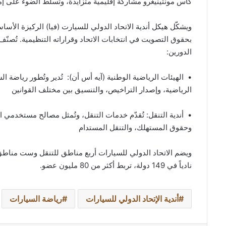
كأس مونتينيغرو مشاركة إقليمية متزايدة، وتسلّط الضوء على إم
ويشكّل هيكل أندية الاتحاد الدولي للسيارت (فيا) الركيزة الأسا
بحقوق التصويت في انتخابات الاتحاد وقراراته التنظيمية. تُصنّف 
الدورين:
• الهيئات الرياضية الوطنية (آيه أس أن): تُدير وتُطور رياض
الرياضية، وإصدار التراخيص، والتنسيق بين مختلف القوانين
• أندية التنقل: تُقدّم خدمات التنقل، وتُمثل مصالح مستخدمي ا
وحقوق المستهلك، والتنقل المستدام
نادياً في 149 دولة، تربط أكثر من 80 مليون عضو.
أندية الإتحاد الدولي للسيارات
رياضة السيارات