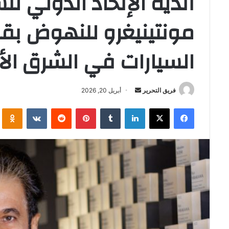
أندية الإتحاد الدولي ل
مونتينيغرو للنهوض بقط
السيارات في الشرق الأ
أرسل
فريق التحرير
أبريل 20, 2026
بريدا
فيسبوك
‫X
لينكدإن
بينتيريست
i
إلكترونيا