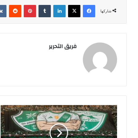
فيسبوك
‫X
لينكدإن
بينتيريست
شاركها
فريق التحرير
إنجاز
تاريخي
ونادر
ينتظر
الأهلي