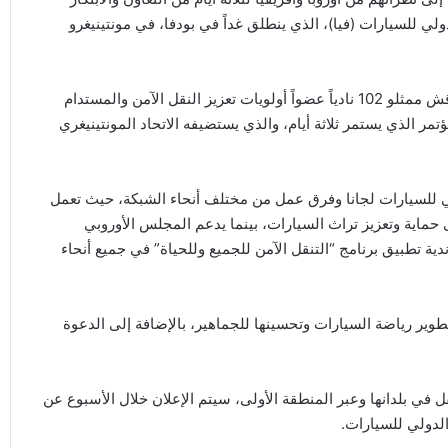
ولي للسيارات (فيا)، الذي ينطلق غداً في بودفا، في مونتينيغرو
وبحضور محمد بن سليّم، رئيس الاتحاد الدولي للسيارات، سيناقش ممثلو 102 نادياً عضواً أولويات تعزيز النقل الآمن والمستدام
 الذي يستمر ثلاثة أيام، والذي يستضيفه الاتحاد المونتينيغري
لي للسيارات لجانا وفرق عمل من مختلف أنحاء الشبكة، حيث تعمل
 حماية وتعزيز تراث السيارات، بينما يدعم المجلس الأوروبي
دية تطبيق برنامج “التنقل الآمن للجميع وللحياة” في جميع أنحاء
وير رياضة السيارات وتحسينها للجماهير، بالإضافة إلى الدعوة
نقل في بلدانها وعبر المنطقة الأولى، سيتم الإعلان خلال الأسبوع عن