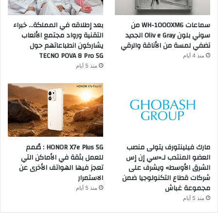
سماعات WH-1000XM6 من
بعد إطلاقه في المملكة… خبراء
سوني بلون Oliv e Gray الجديد
التقنية ورواد مجتمع الألعاب
تضفي لمسة من الأناقة والرقي
يشاركون انطباعاتهم حول
TECNO POVA 8 Pro 5G
منذ 4 أيام
منذ 5 أيام
مارك فيلينتورف يتولى منصب
HONOR X7e Plus 5G : صُمم
العضو المنتدب لـ«سي إن إس
للعمل بثقة في الأماكن التي
الشرق الأوسط» ويشرف على
تعجز فيها الهواتف الأخرى عن
شركات قطاع التكنولوجيا ضمن
الاستمرار
مجموعة غباش
منذ 5 أيام
منذ 5 أيام