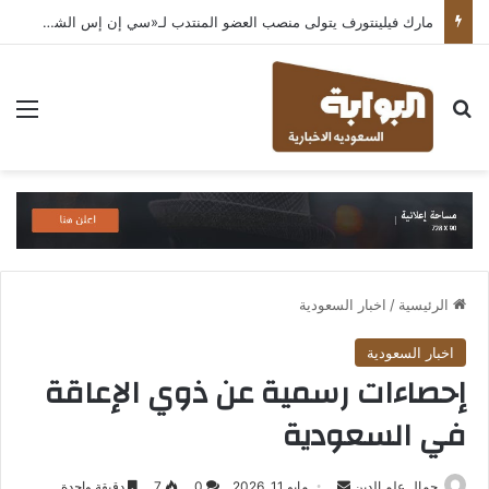
مارك فيلينتورف يتولى منصب العضو المنتدب لـ«سي إن إس الشرق الأوسط» ويشرف على شركات قطاع التكنولوجيا ضمن مجموعة غباش
بحث عن
الق
الرئيسية
/
اخبار السعودية
اخبار السعودية
إحصاءات رسمية عن ذوي الإعاقة
في السعودية
أرسل
جمال علم الدين
مايو 11, 2026
0
7
دقيقة واحدة