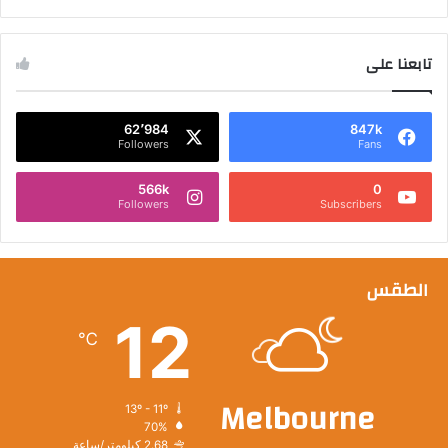
تابعنا على
62٬984
847k
Followers
Fans
566k
0
Followers
Subscribers
الطقس
12
℃
Melbourne
13º - 11º
70%
2.68 كيلومتر/ساعة