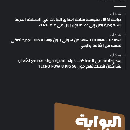
منذ 4 أيام
دراسة IBM : متوسط تكلفة اختراق البيانات في المملكة العربية
السعودية يصل إلى 27 مليون ريال في عام 2026
منذ 4 أيام
سماعات WH-1000XM6 من سوني بلون Oliv e Gray الجديد تضفي
لمسة من الأناقة والرقي
منذ 5 أيام
بعد إطلاقه في المملكة… خبراء التقنية ورواد مجتمع الألعاب
يشاركون انطباعاتهم حول TECNO POVA 8 Pro 5G