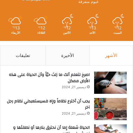
غيوم متفرقة
13
12
12
13
12
℃
℃
℃
℃
℃
السبت
الأحد
الأثنين
الثلاثاء
الأربعاء
الأشهر
الأخيرة
تعليقات
‫اصرخ لتعلم أنك ما زلتَ حيّاً وأن الحياة على هذه
الأرض ممكن
ديسمبر 21, 2024
يجب أن أخترع نظاماً وإلا فسيستعبدني نظام رجل
آخر
ديسمبر 21, 2024
الحياة شعلة إما أن نحترق بنارها أو نطفئها و