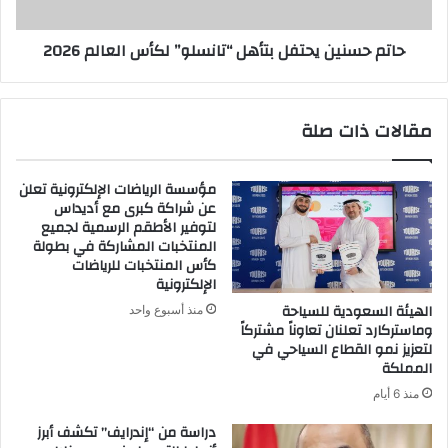
2026
حاتم حسنين يحتفل بتأهل “تانسلو” لكأس العالم 2026
مقالات ذات صلة
مؤسسة الرياضات الإلكترونية تعلن
عن شراكة كبرى مع أديداس
لتوفير الأطقم الرسمية لجميع
المنتخبات المشاركة في بطولة
كأس المنتخبات للرياضات
الإلكترونية
الهيئة السعودية للسياحة
منذ أسبوع واحد
وماستركارد تعلنان تعاوناً مشتركاً
لتعزيز نمو القطاع السياحي في
المملكة
منذ 6 أيام
دراسة من “إندرايف” تكشف أبرز