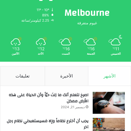
Melbourne
11º - 10º
89%
2.25 كيلومتر/ساعة
غيوم متفرقة
13
12
16
16
11
℃
℃
℃
℃
℃
الخميس
الجمعة
السبت
الأحد
الأثنين
الأشهر
الأخيرة
تعليقات
‫اصرخ لتعلم أنك ما زلتَ حيّاً وأن الحياة على هذه
الأرض ممكن
ديسمبر 21, 2024
يجب أن أخترع نظاماً وإلا فسيستعبدني نظام رجل
آخر