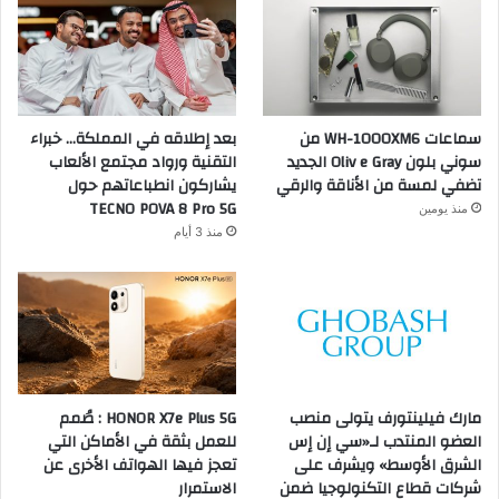
سماعات WH-1000XM6 من
بعد إطلاقه في المملكة… خبراء
سوني بلون Oliv e Gray الجديد
التقنية ورواد مجتمع الألعاب
تضفي لمسة من الأناقة والرقي
يشاركون انطباعاتهم حول
TECNO POVA 8 Pro 5G
منذ يومين
منذ 3 أيام
مارك فيلينتورف يتولى منصب
HONOR X7e Plus 5G : صُمم
العضو المنتدب لـ«سي إن إس
للعمل بثقة في الأماكن التي
الشرق الأوسط» ويشرف على
تعجز فيها الهواتف الأخرى عن
شركات قطاع التكنولوجيا ضمن
الاستمرار