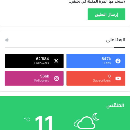
لاستخدامها المرة المقبلة في تعليقي.
تابعنا على
62٬984
847k
Followers
Fans
566k
0
Followers
Subscribers
الطقس
11
℃