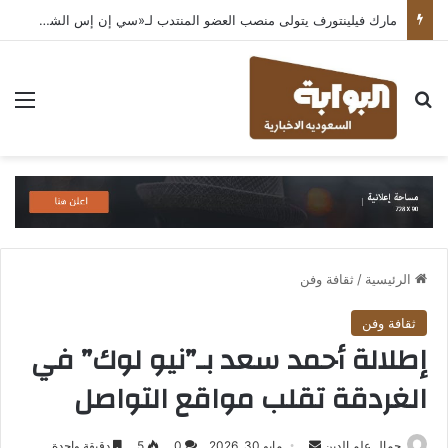
مارك فيلينتورف يتولى منصب العضو المنتدب لـ«سي إن إس الشرق الأوسط» ويشرف على شركات قطاع التكنولوجيا ضمن مجموعة غباش
بحث عن
الق
الرئيسية
/
ثقافة وفن
ثقافة وفن
إطلالة أحمد سعد بـ”نيو لوك” في
الغردقة تقلب مواقع التواصل
أرسل
جمال علم الدين
مايو 30, 2026
0
5
دقيقة واحدة