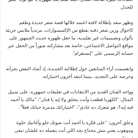
للجدل.
وظهر سعد بإطلالة لافتة اعتمد خلالها قصة شعر جديدة وطقم
كاجوال وزين شعر ذقنه بقطع من الإكسسوارات، مرتدياً ملابس جريئة
بألوان وتصميمات غير تقليدية، ما جعل ظهوره حديث الجمهور على
مواقع التواصل الاجتماعي، خاصة بعد مشاركته صوراً من الحفل عبر
حسابه الرسمي على “إنستغرام”.
وانقسمت آراء المتابعين حول إطلالته الجديدة، إذ أشاد البعض بجرأته
وحرصه على التجديد، بينما انتقد آخرون اختياراته.
وواجه الفنان العديد من الانتقادات في تعليقات جمهوره، على سبيل
المثال: “الكهربا قطعت وأنت بتحلق ولا إيه يا فنان”، “مالك يا أحمد
فيه إيه؟، هو شعرك ده عادي”، “اختياراتك مدمرة حياتك فعلاً”.
وعلق آخرون: “على فكرة يا أحمد أنت صوتك حلو وأغانيك حلوة
وموهوب يعني مش محتاج بجد اللي أنت بتعمله ده علشان تبقى
تريند”.