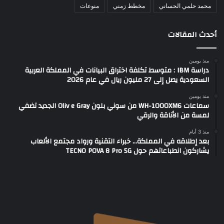
محمد حلمي الحساني
مخطط زمني
منوعات
أحدث المقالات
منذ يومين
دراسة IBM : متوسط تكلفة اختراق البيانات في المملكة العربية
السعودية يصل إلى 27 مليون ريال في عام 2026
منذ يومين
سماعات WH-1000XM6 من سوني بلون Oliv e Gray الجديد تضفي
لمسة من الأناقة والرقي
منذ 3 أيام
بعد إطلاقه في المملكة… خبراء التقنية ورواد مجتمع الألعاب
يشاركون انطباعاتهم حول TECNO POVA 8 Pro 5G