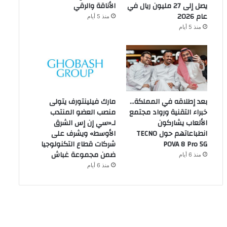
يصل إلى 27 مليون ريال في
الأناقة والرقي
عام 2026
منذ 5 أيام
منذ 5 أيام
بعد إطلاقه في المملكة…
مارك فيلينتورف يتولى
خبراء التقنية ورواد مجتمع
منصب العضو المنتدب
الألعاب يشاركون
لـ«سي إن إس الشرق
انطباعاتهم حول TECNO
الأوسط» ويشرف على
POVA 8 Pro 5G
شركات قطاع التكنولوجيا
ضمن مجموعة غباش
منذ 6 أيام
منذ 6 أيام