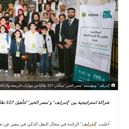
"إندرايف" ومؤسسة "مصر الخير" تمكّنان 327 طالبًا من مهارات البرمجة والذكاء الاصطناعي في مختلف أنحاء مصر
شراكة استراتيجية بين “إندرايف” و”مصر الخير” لتأهيل 327 طالبًا في مهارات البرمجة والذكاء الاصطناعي بمختلف أنحاء مصر.
أعلنت “
إندرايف
” الرائدة في مجال النقل الذكي في مصر عن نج