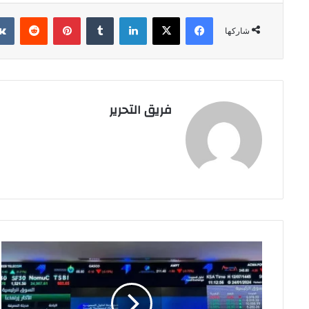
فيسبوك
‫X
لينكدإن
بينتيريست
شاركها
فريق التحرير
السوق
السعودية
تستقر
عند
11277