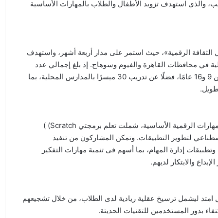
دريب، والذي استهدف تزويد الأطفال والطلاب بالمهارات الأساسية
 الثقافة الرقمية»، حيث استمر على مدار أربعة أشهر، واستهدف
ية في محافظات القاهرة والفيوم وسوهاج. إذ بلغ إجمالي عدد
المستفيدين من البرنامج 327 طالبًا وطالبة، تتراوح أعمارهم بين 9 و16 عامًا، فضلًا عن تدريب 30 ميسرًا بالمدارس المحلية، بما
طويل.
وخلال فترة البرنامج، تلقى الطلاب تدريبًا عمليًا على عدد من المهارات الرقمية الأساسية، شملت تعلم برمجتي Scratch) )
ء الاصطناعي لتطوير التطبيقات. وتمكن المشاركون من تنفيذ
تطبيقات إدارة المهام، بما أسهم في تنمية مهارات التفكير
بداع والابتكار لديهم.
ل امتد ليشمل ترسيخ عقلية ريادية لدى الطلاب، من خلال تشجيعهم
تفاء بدور المستخدمين للتقنيات الحديثة.