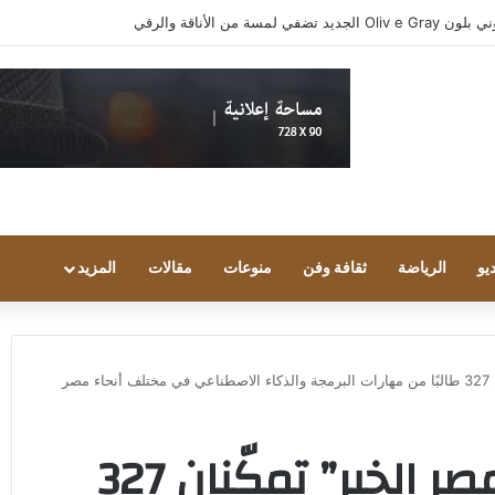
واد مجتمع الألعاب يشاركون انطباعاتهم حول TECNO POVA 8 Pro 5G
يو
الرياضة
ثقافة وفن
منوعات
مقالات
المزيد
صر
“إندرايف” ومؤسسة “مصر الخير” تمكّنان 327