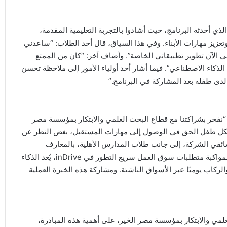
لذي أحدثه البرنامج، حيث أشادوا بالتجربة التعليمية المقدمة،
عزيز مهارات الأبناء. وفي هذا السياق، قال أحد الطلاب: “ساعدني
ي الآن تطوير تطبيقاتي الخاصة”. وأضاف آخر: “كان من الممتع
خدام (Scratch) وفهم كيفية عمل الذكاء الاصطناعي”. فيما أشار أحد أولياء الأمور إلى ملاحظة تحسن
دى طفله بعد المشاركة في البرنامج.”
 “نفخر بشراكتنا مع قطاع البحث العلمي والابتكار بمؤسسة مصر
أن لكل طفل الحق في الوصول إلى مهارات المستقبل، بغض النظر عن
ء سائقي الشركة، إلى جانب طلاب المدارس الأهلية، بالمعارف
الأساسية في مجالي البرمجة والذكاء الاصطناعي، بما يؤهلهم لمواكبة متطلبات سوق العمل سريع التطور في inDrive، يُعد الذكاء
لركاب يوميًا عبر الأسواق الناشئة. ومشاركة هذه الخبرة العملية
لمي والابتكار بمؤسسة مصر الخير، على أهمية هذه المبادرة،