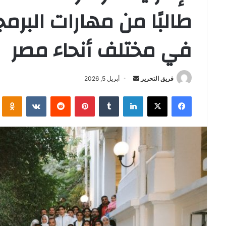
طالبًا من مهارات البرم
في مختلف أنحاء مصر
أرسل
فريق التحرير
أبريل 5, 2026
بريدا
فيسبوك
‫X
لينكدإن
بينتيريست
i
إلكترونيا