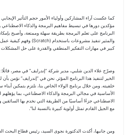
كما عكست آراء المشاركين وأولياء الأمور حجم التأثير الإيجابي ا
مؤكدين دورها في تبسيط مفاهيم البرمجة والذكاء الاصطناعي وت
البرنامج على تعلم البرمجة بطريقة سهلة وممتعة، وأصبح بإمكان
والمثير تنفيذ مشروعات باست
كبير في مهارات التفكير المنطقي والقدرة على حل المشكلات ل
وصرّح علاء الدين شلبي، مدير شركة “إندرايف” في مصر، قائلًا:
الخير لتنفيذ هذا البرنامج المؤثر. نحن في “إندرايف” نؤمن ب
خلفيته. ومن خلال برنامج الولاء الخاص بنا، نلتزم بتمكين أبنا
الاصطناعي جزءًا أساسيًا من الطريقة التي نخدم بها السائقين وا
مع الجيل القادم تمثل أولوية كبيرة بالنسبة لنا”.
ومن جانبها، أكدت الدكتورة نجوى السيد، رئيس قطاع البحث الع