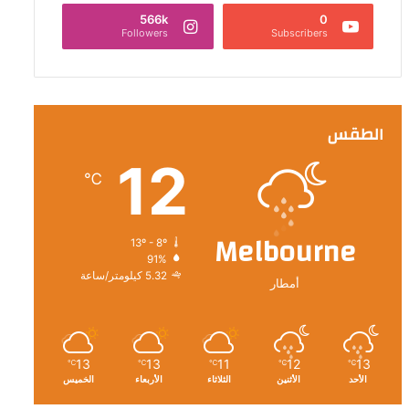
566k
0
Followers
Subscribers
الطقس
12
℃
Melbourne
13º - 8º
91%
5.32 كيلومتر/ساعة
أمطار
13
13
11
12
13
℃
℃
℃
℃
℃
الأحد
الأثنين
الثلاثاء
الأربعاء
الخميس