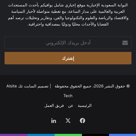
البوابة السعودية الإخبارية موقع إخباري شامل يوافيكم بأحدث المستجدات
العربية والعالمية على مدار الساعة، مع تغطية متواصلة لأخبار السياسة
والاقتصاد والرياضة والعلوم والتكنولوجيا والفن، وتقارير وتحليلات ترصد أهم
القضايا والأحداث محليًا ودوليًا بمصداقية واحترافية.
أدخل
بريدك
الإلكتروني
© حقوق النشر 2026، جميع الحقوق محفوظة | تصميم
السايت تك Alsite
Tech
الرئيسية
عن
فريق العمل
فيسبوك
‫X
لينكدإن