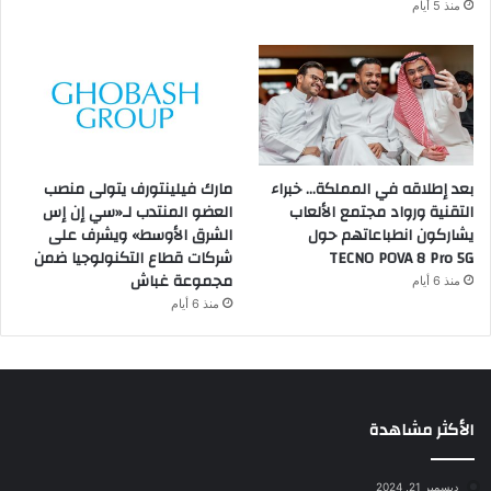
منذ 5 أيام
بعد إطلاقه في المملكة… خبراء
مارك فيلينتورف يتولى منصب
التقنية ورواد مجتمع الألعاب
العضو المنتدب لـ«سي إن إس
يشاركون انطباعاتهم حول
الشرق الأوسط» ويشرف على
TECNO POVA 8 Pro 5G
شركات قطاع التكنولوجيا ضمن
مجموعة غباش
منذ 6 أيام
منذ 6 أيام
الأكثر مشاهدة
ديسمبر 21, 2024