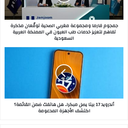
توقّعان
مذكرة
تفاهم
لتعزيز
جمجوم فارما ومجموعة مغربي الصحية توقّعان مذكرة
خدمات
تفاهم لتعزيز خدمات طب العيون في المملكة العربية
طب
السعودية
العيون
في
المملكة
أندرويد
العربية
17
السعودية
بيتا
يصل
مبكرا..
هل
هاتفك
ضمن
القائمة؟
أندرويد 17 بيتا يصل مبكرا.. هل هاتفك ضمن القائمة؟
اكتشف
اكتشف الأجهزة المدعومة
الأجهزة
المدعومة