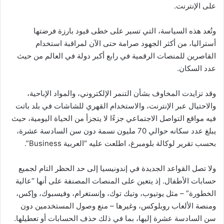
على الإنترنت.
وتُعد هذه السياسة، التي تسير على خطى قيود بارزة فرضتها
أستراليا، من أكثر الجهود صرامة حتى الآن لمراقبة استخدام
القاصرين للمنصات الرقمية في رابع أكبر دولة في العالم من حيث
عدد السكان.
وقد تزايدت المخاوف بشأن التنمر الإلكتروني، والمواد الإباحية،
والاحتيال عبر الإنترنت، والاستخدام القهري للشاشات في بلد باتت
فيه مواقع التواصل الاجتماعي جزءًا لا يتجزأ من الحياة اليومية، حيث
يبلغ عدد سكانه حوالي 70 مليون نسمة دون سن السادسة عشرة،
بحسب تقرير لوكالة بلومبرغ، اطلعت عليه “العربية Business”.
ولا تصل القواعد الجديدة في إندونيسيا إلى حد الحظر التام لجميع
حسابات الأطفال. إذ يتعين على المنصات المصنفة على أنها “عالية
الخطورة” – مثل يوتيوب، وتيك توك، وإنستغرام، وفيسبوك، وإكس،
ومنصة الألعاب روبلوكس، وغيرها – منع وصول المستخدمين دون
سن السادسة عشرة إليها، بما في ذلك حذف الحسابات أو تعطيلها.