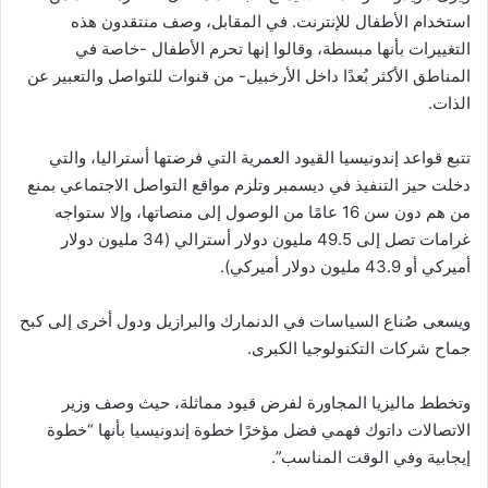
استخدام الأطفال للإنترنت. في المقابل، وصف منتقدون هذه
التغييرات بأنها مبسطة، وقالوا إنها تحرم الأطفال -خاصة في
المناطق الأكثر بُعدًا داخل الأرخبيل- من قنوات للتواصل والتعبير عن
الذات.
تتبع قواعد إندونيسيا القيود العمرية التي فرضتها أستراليا، والتي
دخلت حيز التنفيذ في ديسمبر وتلزم مواقع التواصل الاجتماعي بمنع
من هم دون سن 16 عامًا من الوصول إلى منصاتها، وإلا ستواجه
غرامات تصل إلى 49.5 مليون دولار أسترالي (34 مليون دولار
أميركي أو 43.9 مليون دولار أميركي).
ويسعى صُناع السياسات في الدنمارك والبرازيل ودول أخرى إلى كبح
جماح شركات التكنولوجيا الكبرى.
وتخطط ماليزيا المجاورة لفرض قيود مماثلة، حيث وصف وزير
الاتصالات داتوك فهمي فضل مؤخرًا خطوة إندونيسيا بأنها “خطوة
إيجابية وفي الوقت المناسب”.