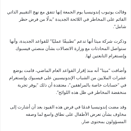
وقالت يوتيوب إندونيسيا يوم الجمعة إنها تتفق مع نهج التقييم الذاتي
القائم على المخاطر في اللائحة الجديدة “بدلًا من فرض حظر
شامل”.
وذكرت شركة ميتا أنها تدعم “تطبيقًا عمليًا” للقواعد الجديدة، وأنها
ستواصل المحادثات مع وزارة الاتصالات بشأن منصتي فيسبوك
وإنستغرام التابعتين لها.
وأضافت “ميتا” أنه منذ إقرار القواعد العام الماضي، قامت بوضع
عشرات الملايين من الشباب الإندونيسيين على فيسبوك وإنستغرام
في “حسابات خاصة بالمراهقين”، معتقدة أن ذلك “يوفر تجربة
منخفضة المخاطر في ظل هذه اللوائح”.
وقد مضت إندونيسيا قدمًا في فرض هذه القيود بعد أن أشارت إلى
مخاوف بشأن تعرض الأطفال على نطاق واسع لما وصفه
المسؤولون بمحتوى ضار.