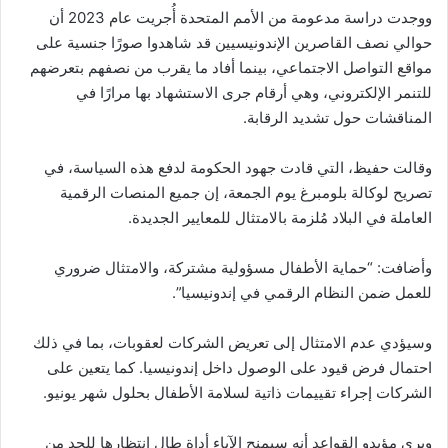
ووجدت دراسة مدعومة من الأمم المتحدة أُجريت عام 2023 أن
حوالي نصف القاصرين الإندونيسيين قد شاهدوا صورًا جنسية على
مواقع التواصل الاجتماعي، بينما أفاد ما يقرب من نصفهم بتعرضهم
للتنمر الإلكتروني، وهي أرقام جرى الاستشهاد بها مرارًا في
المناقشات حول تشديد الرقابة.
وقالت حفيظ، التي قادت جهود الحكومة لدفع هذه السياسة، في
تصريح لوكالة بلومبرغ يوم الجمعة، إن جميع المنصات الرقمية
العاملة في البلاد مُلزمة بالامتثال للمعايير الجديدة.
وأضافت: “حماية الأطفال مسؤولية مشتركة، والامتثال ضروري
للعمل ضمن النظام الرقمي في إندونيسيا”.
وسيؤدي عدم الامتثال إلى تعريض الشركات لعقوبات، بما في ذلك
احتمال فرض قيود على الوصول داخل إندونيسيا. كما يتعين على
الشركات إجراء تقييمات ذاتية لسلامة الأطفال بحلول شهر يونيو.
ويرى مؤيدو القواعد أنه سيمنح الآباء أداة طال انتظارها للحد من