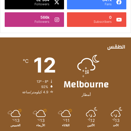
Followers
Fans
566k
0
Followers
Subscribers
الطقس
12
℃
Melbourne
13º - 8º
92%
4.9 كيلومتر/ساعة
أمطار
13
13
11
12
13
℃
℃
℃
℃
℃
الأحد
الأثنين
الثلاثاء
الأربعاء
الخميس