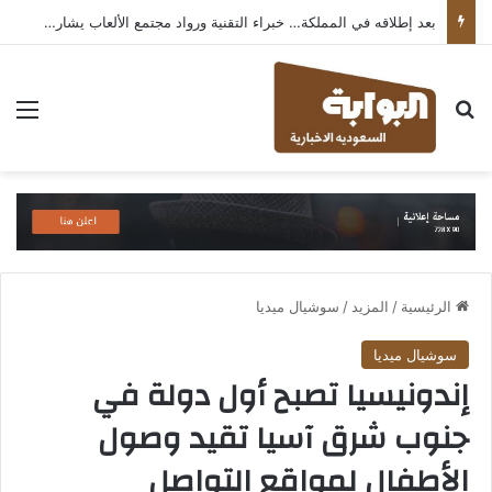
بعد إطلاقه في المملكة… خبراء التقنية ورواد مجتمع الألعاب يشاركون انطباعاتهم حول TECNO POVA 8 Pro 5G
بحث عن
الق
الرئيسية
/
المزيد
/
سوشيال ميديا
سوشيال ميديا
إندونيسيا تصبح أول دولة في
جنوب شرق آسيا تقيد وصول
الأطفال لمواقع التواصل