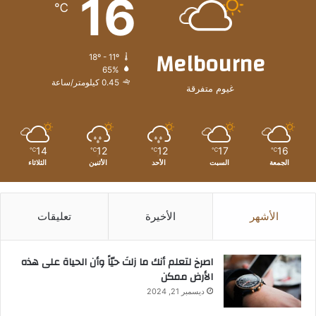
16
℃
Melbourne
18º - 11º
65%
0.45 كيلومتر/ساعة
غيوم متفرقة
14
12
12
17
16
℃
℃
℃
℃
℃
الجمعة
السبت
الأحد
الأثنين
الثلاثاء
الأشهر
الأخيرة
تعليقات
‫اصرخ لتعلم أنك ما زلتَ حيّاً وأن الحياة على هذه
الأرض ممكن
ديسمبر 21, 2024