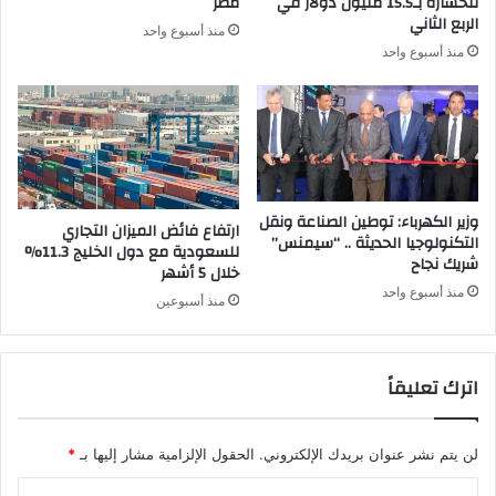
للخسارة بـ15.5 مليون دولار في
مصر
الربع الثاني
منذ أسبوع واحد
منذ أسبوع واحد
وزير الكهرباء: توطين الصناعة ونقل
ارتفاع فائض الميزان التجاري
التكنولوجيا الحديثة .. “سيمنس”
للسعودية مع دول الخليج 11.3%
شريك نجاح
خلال 5 أشهر
منذ أسبوع واحد
منذ أسبوعين
اترك تعليقاً
لن يتم نشر عنوان بريدك الإلكتروني.
الحقول الإلزامية مشار إليها بـ
*
ا