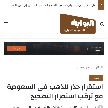
مارك فيلينتورف يتولى منصب العضو المنتدب لـ«سي إن إس الشرق الأوسط» ويشرف على شركات قطاع التكنولوجيا ضمن مجموعة غباش
بحث عن
الق
الرئيسية
/
اقتصاد
اقتصاد
استقرار حذر للذهب فى السعودية
مع ترقب استمرار التصحيح
أرسل
جمال علم الدين
مايو 2, 2026
0
4
أقل من دقيقة