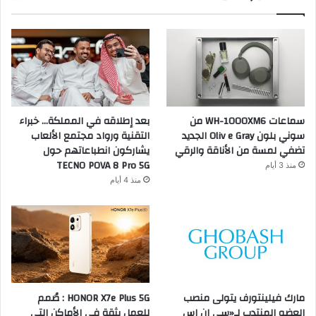
سماعات WH-1000XM6 من
بعد إطلاقه في المملكة… خبراء
سوني بلون Oliv e Gray الجديد
التقنية ورواد مجتمع الألعاب
تضفي لمسة من الأناقة والرقي
يشاركون انطباعاتهم حول
TECNO POVA 8 Pro 5G
منذ 3 أيام
منذ 4 أيام
مارك فيلينتورف يتولى منصب
HONOR X7e Plus 5G : صُمم
العضو المنتدب لـ«سي إن إس
للعمل بثقة في الأماكن التي