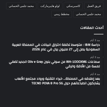
فريق العمل
كاسبرسكي
لولو هايبرماركت
محمد جلمي الحساني
محمد حلمي الحساني
مخطط زمني
أحدث المقالات
منذ 3 أيام
دراسة IBM : متوسط تكلفة اختراق البيانات في المملكة العربية
السعودية يصل إلى 27 مليون ريال في عام 2026
منذ 3 أيام
سماعات WH-1000XM6 من سوني بلون Oliv e Gray الجديد تضفي
لمسة من الأناقة والرقي
منذ 4 أيام
بعد إطلاقه في المملكة… خبراء التقنية ورواد مجتمع الألعاب
يشاركون انطباعاتهم حول TECNO POVA 8 Pro 5G