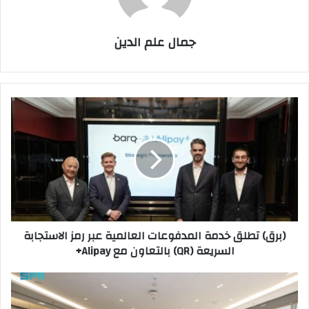
جمال علم الدين
(برق)
تطلق
خدمة
المدفوعات
العالمية
عبر
رمز
الاستجابة
السريعة
(برق) تطلق خدمة المدفوعات العالمية عبر رمز الاستجابة
(QR)
السريعة (QR) بالتعاون مع Alipay+
بالتعاون
مع
Alipay+
السعودية
وسوريا
تبحثان