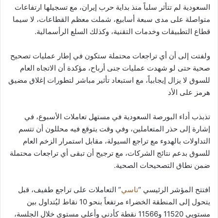
السعودية لم تتأثر سلباً منذ بداية حرب إيران، مع تسجيلها ارتفاعات
متواصلة على مدى سبعة أسابيع، شملت معظم القطاعات، لا سيما
قطاع التطبيقات وخدمات التقنية، وكذلك السلع الرأسمالية.
ولفتت إلى أن أي تراجعات محتملة ستكون في إطار عمليات تصحيح
صحية حتى لو شهدت عمليات جنى أرباح، مؤكدة أن الاتجاه العام
للسوق لا يزال إيجابياً، مع استبعاد تأثير مباشر لتطورات إغلاق مضيق
هرمز على الأد
تذبذب أداء البورصة السعودية في مستهل تعاملات الأسبوع، في
إشارة إلى حذر المتعاملين، وفي وقت يتوقع فيه محللون أن تتسم
التداولات بالهدوء مع تراجع السيولة، مقابل استمرار الزخم العام
للسوق بدعم نتائج الشركات، مع ترجيح أن تبقى أي تراجعات محتملة
ضمن نطاق التصحيحات الصحية.
افتتح المؤشر الرئيسي “
تاسي
” التعاملات على تراجع طفيف، قبل
يتحول إلى المنطقة الخضراء مرتفعاً بنحو 10 نقاط ليُتداول بين
مستويي 11520 و11566 نقطة كأدنى وأعلى مستوى خلال الجلسة،