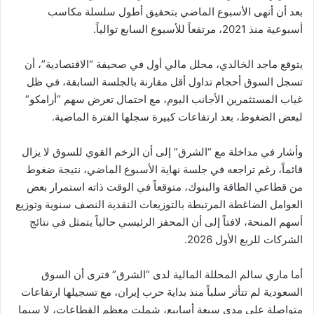
بعد أن أنهى الأسبوع الماضي بتحقيق أطول سلسلة مكاسب
أسبوعية منذ 2021، مرتفعاً للأسبوع السابع توالياً.
يتوقع ماجد الخالدي، محلل مالي أول في صحيفة “الاقتصادية”، أن
تسجل السوق أحجام تداول أقل مقارنة بالجلسة السابقة، في ظل
غياب المستثمرين الأجانب اليوم، مع احتمال تعرض سهم “أرامكو”
لبعض الضغوط، بعد ارتفاعات كبيرة سجلها الفترة الماضية.
وأشار في مداخلة مع “الشرق” إلى أن الزخم القوي للسوق لا يزال
قائماً، رغم تراجعه في جلسة نهاية الأسبوع الماضي، نتيجة ضغوط
من قطاعي الطاقة والبنوك، متوقعاً في الوقت ذاته استمرار بعض
العوامل الضاغطة المرتبطة بالتوزيعات النقدية النصف سنوية وتوزيع
أسهم المنحة، لافتاً إلى أن المحفز الرئيسي حالياً يتمثل في نتائج
الشركات للربع الأول 2026.
أما ماري سالم المحللة المالية لدى “الشرق” فترى أن السوق
السعودية لم تتأثر سلباً منذ بداية حرب إيران، مع تسجيلها ارتفاعات
متواصلة على مدى سبعة أسابيع، شملت معظم القطاعات، لا سيما