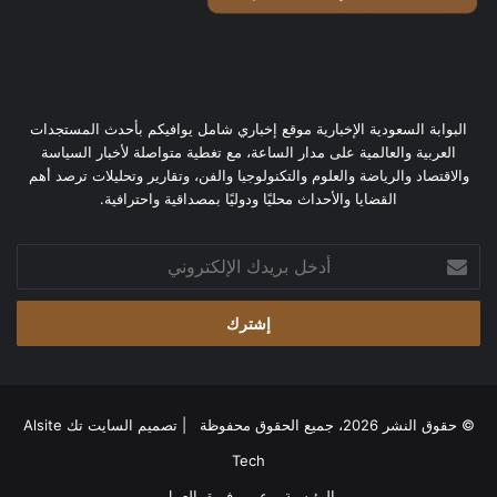
البوابة السعودية الإخبارية موقع إخباري شامل يوافيكم بأحدث المستجدات
العربية والعالمية على مدار الساعة، مع تغطية متواصلة لأخبار السياسة
والاقتصاد والرياضة والعلوم والتكنولوجيا والفن، وتقارير وتحليلات ترصد أهم
القضايا والأحداث محليًا ودوليًا بمصداقية واحترافية.
أدخل
بريدك
الإلكتروني
© حقوق النشر 2026، جميع الحقوق محفوظة | تصميم
السايت تك Alsite
Tech
الرئيسية
عن
فريق العمل