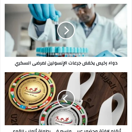
دواء
رخيص
يخفض
جرعات
الإنسولين
لمرضى
السكري
دواء رخيص يخفض جرعات الإنسولين لمرضى السكري
أرقام
لافتة
وحضور
عربي
واسع
في
بطولة
ألعاب
القوى
أرقام لافتة وحضور عربي واسع في بطولة ألعاب القوى
بتونس