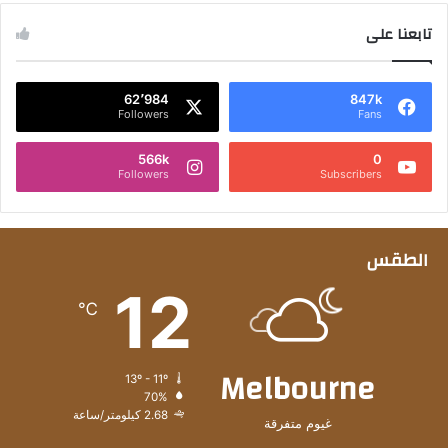
تابعنا على
62٬984
847k
Followers
Fans
566k
0
Followers
Subscribers
الطقس
12
℃
Melbourne
13º - 11º
70%
2.68 كيلومتر/ساعة
غيوم متفرقة