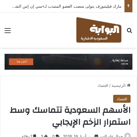
مارك فيلينتورف يتولى منصب العضو المنتدب لـ«سي إن إس الشرق الأوسط» ويشرف على شركات قطاع التكنولوجيا ضمن مجموعة غباش
بحث عن
الق
الرئيسية
/
اقتصاد
اقتصاد
الأسهم السعودية تتماسك وسط
استمرار الزخم الإيجابي
أرسل
جمال علم الدين
أبريل 19, 2026
0
3
2 دقائق