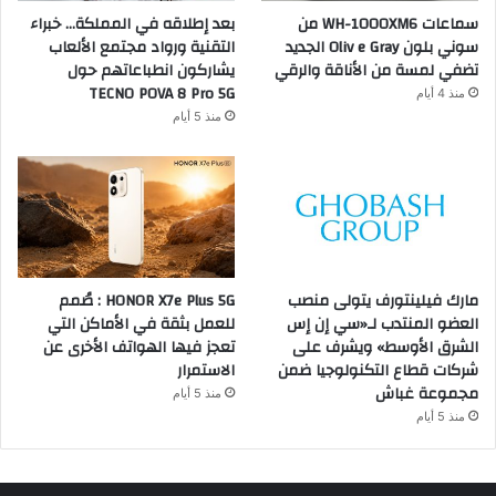
سماعات WH-1000XM6 من
بعد إطلاقه في المملكة… خبراء
سوني بلون Oliv e Gray الجديد
التقنية ورواد مجتمع الألعاب
تضفي لمسة من الأناقة والرقي
يشاركون انطباعاتهم حول
TECNO POVA 8 Pro 5G
منذ 4 أيام
منذ 5 أيام
مارك فيلينتورف يتولى منصب
HONOR X7e Plus 5G : صُمم
العضو المنتدب لـ«سي إن إس
للعمل بثقة في الأماكن التي
الشرق الأوسط» ويشرف على
تعجز فيها الهواتف الأخرى عن
شركات قطاع التكنولوجيا ضمن
الاستمرار
مجموعة غباش
منذ 5 أيام
منذ 5 أيام