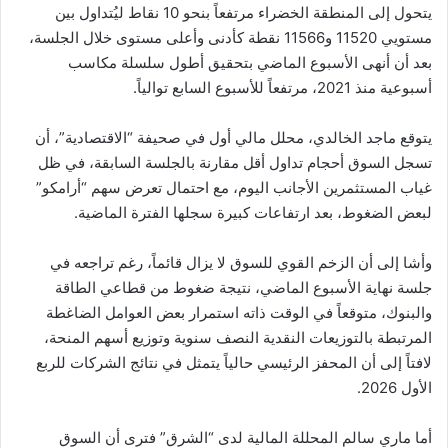
يتحول إلى المنطقة الخضراء مرتفعاً بنحو 10 نقاط ليُتداول بين
مستويي 11520 و11566 نقطة كأدنى وأعلى مستوى خلال الجلسة،
بعد أن أنهى الأسبوع الماضي بتحقيق أطول سلسلة مكاسب
أسبوعية منذ 2021، مرتفعاً للأسبوع السابع توالياً.
يتوقع ماجد الخالدي، محلل مالي أول في صحيفة “الاقتصادية”، أن
تسجل السوق أحجام تداول أقل مقارنة بالجلسة السابقة، في ظل
غياب المستثمرين الأجانب اليوم، مع احتمال تعرض سهم “أرامكو”
لبعض الضغوط، بعد ارتفاعات كبيرة سجلها الفترة الماضية.
وأشا إلى أن الزخم القوي للسوق لا يزال قائماً، رغم تراجعه في
جلسة نهاية الأسبوع الماضي، نتيجة ضغوط من قطاعي الطاقة
والبنوك، متوقعاً في الوقت ذاته استمرار بعض العوامل الضاغطة
المرتبطة بالتوزيعات النقدية النصف سنوية وتوزيع أسهم المنحة،
لافتاً إلى أن المحفز الرئيسي حالياً يتمثل في نتائج الشركات للربع
الأول 2026.
أما ماري سالم المحللة المالية لدى “الشرق” فترى أن السوق