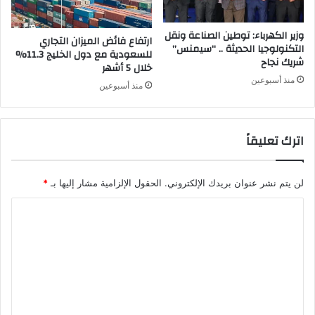
وزير الكهرباء: توطين الصناعة ونقل
ارتفاع فائض الميزان التجاري
التكنولوجيا الحديثة .. “سيمنس”
للسعودية مع دول الخليج 11.3%
شريك نجاح
خلال 5 أشهر
منذ أسبوعين
منذ أسبوعين
اترك تعليقاً
لن يتم نشر عنوان بريدك الإلكتروني.
الحقول الإلزامية مشار إليها بـ
*
ا
ل
ت
ع
ل
ي