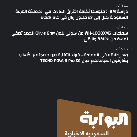
منذ 4 أيام
دراسة IBM : متوسط تكلفة اختراق البيانات في المملكة العربية
السعودية يصل إلى 27 مليون ريال في عام 2026
منذ 4 أيام
سماعات WH-1000XM6 من سوني بلون Oliv e Gray الجديد تضفي
لمسة من الأناقة والرقي
منذ 5 أيام
بعد إطلاقه في المملكة… خبراء التقنية ورواد مجتمع الألعاب
يشاركون انطباعاتهم حول TECNO POVA 8 Pro 5G