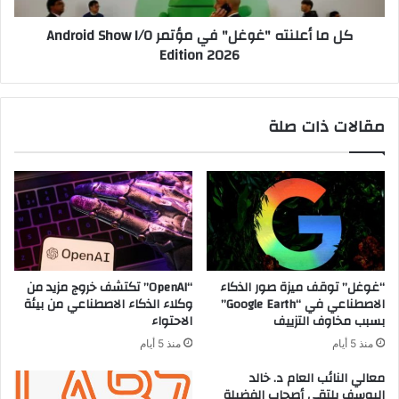
I/O
كل ما أعلنته "غوغل" في مؤتمر Android Show I/O
Edition
Edition 2026
2026
مقالات ذات صلة
“غوغل” توقف ميزة صور الذكاء
“OpenAI” تكتشف خروج مزيد من
الاصطناعي في “Google Earth”
وكلاء الذكاء الاصطناعي من بيئة
بسبب مخاوف التزييف
الاحتواء
منذ 5 أيام
منذ 5 أيام
معالي النائب العام د. خالد
اليوسف يلتقي أصحاب الفضيلة