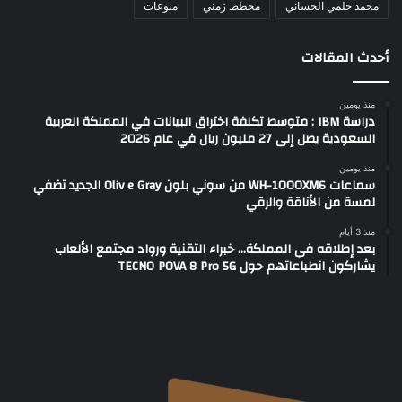
محمد حلمي الحساني
مخطط زمني
منوعات
أحدث المقالات
منذ يومين
دراسة IBM : متوسط تكلفة اختراق البيانات في المملكة العربية
السعودية يصل إلى 27 مليون ريال في عام 2026
منذ يومين
سماعات WH-1000XM6 من سوني بلون Oliv e Gray الجديد تضفي
لمسة من الأناقة والرقي
منذ 3 أيام
بعد إطلاقه في المملكة… خبراء التقنية ورواد مجتمع الألعاب
يشاركون انطباعاتهم حول TECNO POVA 8 Pro 5G