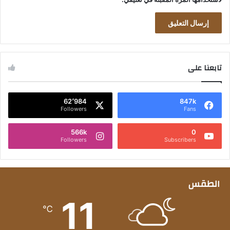
تابعنا على
62٬984
847k
Followers
Fans
566k
0
Followers
Subscribers
الطقس
11
℃