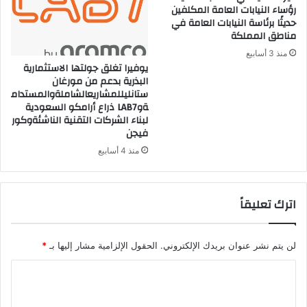
رؤساء النيابات العامة المكلفين
حديثًا برئاسة النيابات العامة في
مناطق المملكة
منذ 3 أسابيع
يوفيرا تغلق جولتها الاستثمارية
البذرية بدعم من مورغان
ستانليللمشاريعالشاملةوالمستدام
ةوLAB7 ذراع أرامكو السعودية
لبناء الشركات التقنية الناشئةوكور
فيجن
منذ 4 أسابيع
اترك تعليقاً
لن يتم نشر عنوان بريدك الإلكتروني.
الحقول الإلزامية مشار إليها بـ
*
ا
ل