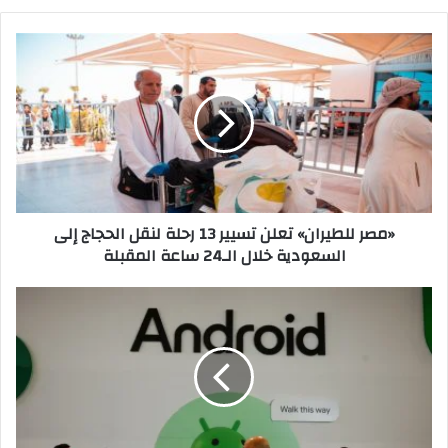
«مصر
للطيران»
تعلن
تسيير
13
رحلة
لنقل
الحجاج
إلى
«مصر للطيران» تعلن تسيير 13 رحلة لنقل الحجاج إلى
السعودية
السعودية خلال الـ24 ساعة المقبلة
خلال
الـ24
ساعة
كل
المقبلة
ما
أعلنته
"غوغل"
في
مؤتمر
Android
Show