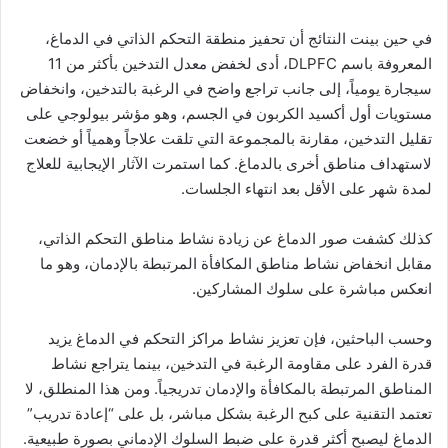
في حين بينت النتائج أن تحفيز منطقة التحكم الذاتي في الدماغ،
المعروفة باسم DLPFC، أدى لخفض معدل التدخين بأكثر من 11
سيجارة يومياً، إلى جانب تراجع واضح في الرغبة بالتدخين، وانخفاض
مستويات أول أكسيد الكربون في الجسم، وهو مؤشر بيولوجي على
تقليل التدخين، مقارنة بالمجموعة التي تلقت علاجاً وهمياً أو خضعت
لاستهداف مناطق أخرى بالدماغ. كما استمرت الآثار الإيجابية للعلاج
لمدة شهر على الأقل بعد انتهاء الجلسات.
كذلك كشفت صور الدماغ عن زيادة نشاط مناطق التحكم الذاتي،
مقابل انخفاض نشاط مناطق المكافأة المرتبطة بالإدمان، وهو ما
انعكس مباشرة على سلوك المشاركين.
وحسب الباحثين، فإن تعزيز نشاط مراكز التحكم في الدماغ يزيد
قدرة الفرد على مقاومة الرغبة في التدخين، بينما يتراجع نشاط
المناطق المرتبطة بالمكافأة والإدمان تدريجياً. ومن هذا المنطلق، لا
تعتمد التقنية على كبح الرغبة بشكل مباشر، بل على “إعادة تدريب”
الدماغ ليصبح أكثر قدرة على ضبط السلوك الإدماني بصورة طبيعية.