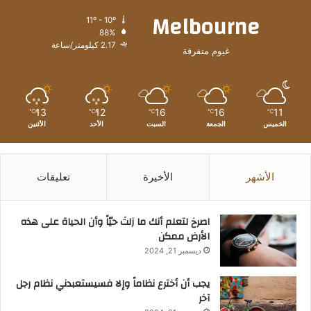
Melbourne
11º - 10º
88%
2.17 كيلومتر/ساعة
غيوم متفرقة
13
12
16
16
11
℃
℃
℃
℃
℃
الخميس
الجمعة
السبت
الأحد
الأثنين
الأشهر
الأخيرة
تعليقات
‫اصرخ لتعلم أنك ما زلتَ حيّاً وأن الحياة على هذه
الأرض ممكن
ديسمبر 21, 2024
يجب أن أخترع نظاماً وإلا فسيستعبدني نظام رجل
آخر