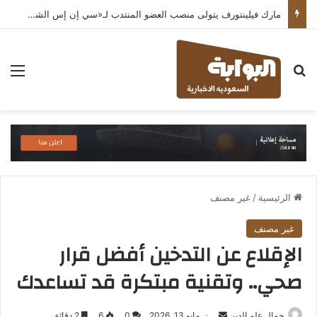
مارك فيلينتورف يتولى منصب العضو المنتدب لـ«سي إن إس الشرق الأوسط» ويشرف على شركات قطاع التكنولوجيا ضمن مجموعة غباش
بحث عن
الق
الرئيسية
/
غير مصنف
غير مصنف
الإقلاع عن التدخين أفضل قرار
صحي.. وتقنية مبتكرة قد تساعدك
أرسل
جمال علم الدين
مايو 13, 2026
0
6
2 دقائق