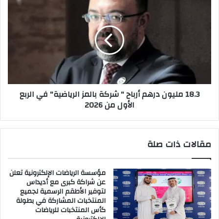
18.3
ناب
مليون
شو
درهم
2026
أرباح
"
شركة
بالمز
الرياضية"
في
18.3 مليون درهم أرباح " شركة بالمز الرياضية" في الربع
الربع
الأول من 2026
الأول
من
2026
مقالات ذات صلة
مؤسسة الرياضات الإلكترونية تعلن
عن شراكة كبرى مع أديداس
لتوفير الأطقم الرسمية لجميع
المنتخبات المشاركة في بطولة
كأس المنتخبات للرياضات