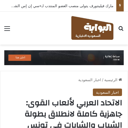
مارك فيلينتورف يتولى منصب العضو المنتدب لـ«سي إن إس الشرق الأوسط» ويشرف على شركات قطاع التكنولوجيا ضمن مجموعة غباش
بحث عن
الق
الرئيسية
/
اخبار السعودية
اخبار السعودية
الاتحاد العربي لألعاب القوى:
جاهزية كاملة لانطلاق بطولة
الشباب والشابات في تونس