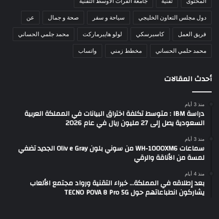
المحتوى
تقنية
جامعة الفرات الأوسط التقنية
دول مجلس التعاون الخليجي
سياحة و سفر
صحة و جمال
عن
فريق العمل
كاسبرسكي
لولو هايبرماركت
محمد جلمي الحساني
محمد حلمي الحساني
مخطط زمني
واتساب
أحدث المقالات
منذ 3 أيام
دراسة IBM : متوسط تكلفة اختراق البيانات في المملكة العربية
السعودية يصل إلى 27 مليون ريال في عام 2026
منذ 3 أيام
سماعات WH-1000XM6 من سوني بلون Oliv e Gray الجديد تضفي
لمسة من الأناقة والرقي
منذ 4 أيام
بعد إطلاقه في المملكة… خبراء التقنية ورواد مجتمع الألعاب
يشاركون انطباعاتهم حول TECNO POVA 8 Pro 5G