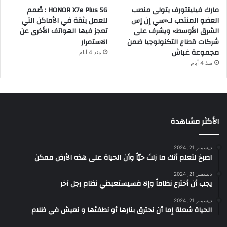
مارك فيلينتورف يتولى منصب
HONOR X7e Plus 5G : صُمم
العضو المنتدب لـ«سي إن إس
للعمل بثقة في الأماكن التي
الشرق الأوسط» ويشرف على
تعجز فيها الهواتف الأخرى عن
شركات قطاع التكنولوجيا ضمن
الاستمرار
مجموعة غباش
منذ 4 أيام
منذ 4 أيام
الأكثر مشاهدة
ديسمبر 21, 2024
‫اصرخ لتعلم أنك ما زلتَ حيّاً وأن الحياة على هذه الأرض ممكن
ديسمبر 21, 2024
يجب أن أخترع نظاماً وإلا فسيستعبدني نظام رجل آخر
ديسمبر 21, 2024
الحياة شعلة إما أن نحترق بنارها أو نطفئها و نعيش في ظلام