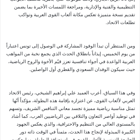
التنظيمية والفنية والإدارية، ومراجعة اللمسات الأخيرة بما يضمن
تقديم نسخة متميزة تعكس مكانة ألعاب القوى العربية وتواكب
تطلعات الاتحاد.
ومن المنتظر أن تبدأ الوفود المشاركة في الوصول إلى تونس اعتباراً
من يوم الخميس، إيذاناً بانطلاق الحدث الذي يجمع نخبة من المواهب
العربية الواعدة في أجواء تنافسية تعزز قيّم الأخوة والروح الرياضية،
حيث سيكون الوفدان السعودي والقطري أول الواصلين.
وفي هذا السياق، أعرب العميد علي إبراهيم الشيخي، رئيس الاتحاد
العربي لألعاب القوى، عن اعتزازه بإقامة هذه البطولة، مؤكداً أنّها
تمثل مناسبة رياضية مميزة تجسد معاني التنافس الشريف، وتسهم
في توطيد أواصر التعاون والتلاقي بين الرياضيين العرب، كما أشاد
بالمستوى العالي من التنظيم والاحترافية، والذي يعكس الجهود
الكبيرة المبذولة لإنجاح هذا الحدث، مثمناً في الوقت ذاته دور
الجامعة التونسية لألعاب القوى في استضافة البطولة، وما يعكسه