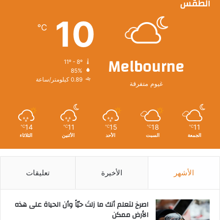
الطقس
10
℃
Melbourne
11º - 8º
85%
0.89 كيلومتر/ساعة
غيوم متفرقة
14
11
15
18
11
℃
℃
℃
℃
℃
الجمعة
السبت
الأحد
الأثنين
الثلاثاء
الأشهر
الأخيرة
تعليقات
‫اصرخ لتعلم أنك ما زلتَ حيّاً وأن الحياة على هذه
الأرض ممكن