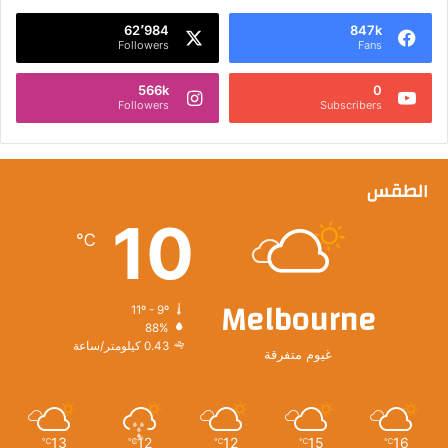
62٬984
847k
Followers
Fans
566k
0
Followers
Subscribers
الطقس
10
℃
Melbourne
11º - 9º
88%
0.43 كيلومتر/ساعة
غيوم متفرقة
13
12
12
15
16
℃
℃
℃
℃
℃