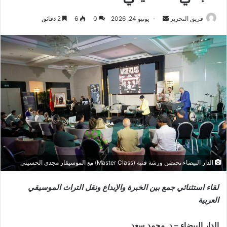
أرسل
فريق التحرير
يونيو 24, 2026
0
6
2 دقائق
بريدا
إلكترونيا
الدار البيضاء تحتضن ورشة فنية (Master Class) مع الموسيقار مجدي الحسيني
لقاء استثنائي جمع بين الخبرة والإبداع ونقل التراث الموسيقي
العربية
الدار البيضاء – د. محمد سعد