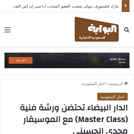
مارك فيلينتورف يتولى منصب العضو المنتدب لـ«سي إن إس الشرق الأوسط» ويشرف على شركات قطاع التكنولوجيا ضمن مجموعة غباش
بحث عن
الق
الرئيسية
/
اخبار السعودية
اخبار السعودية
الدار البيضاء تحتضن ورشة فنية
(Master Class) مع الموسيقار
مجدي الحسيني