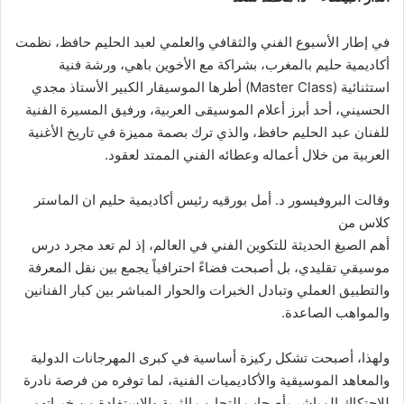
في إطار الأسبوع الفني والثقافي والعلمي لعبد الحليم حافظ، نظمت
أكاديمية حليم بالمغرب، بشراكة مع الأخوين باهي، ورشة فنية
استثنائية (Master Class) أطرها الموسيقار الكبير الأستاذ مجدي
الحسيني، أحد أبرز أعلام الموسيقى العربية، ورفيق المسيرة الفنية
للفنان عبد الحليم حافظ، والذي ترك بصمة مميزة في تاريخ الأغنية
العربية من خلال أعماله وعطائه الفني الممتد لعقود.
وقالت البروفيسور د. أمل بورقيه رئيس أكاديمية حليم ان الماستر
كلاس من
أهم الصيغ الحديثة للتكوين الفني في العالم، إذ لم تعد مجرد درس
موسيقي تقليدي، بل أصبحت فضاءً احترافياً يجمع بين نقل المعرفة
والتطبيق العملي وتبادل الخبرات والحوار المباشر بين كبار الفنانين
والمواهب الصاعدة.
ولهذا، أصبحت تشكل ركيزة أساسية في كبرى المهرجانات الدولية
والمعاهد الموسيقية والأكاديميات الفنية، لما توفره من فرصة نادرة
للاحتكاك المباشر بأصحاب التجارب الثرية والاستفادة من خبراتهم.