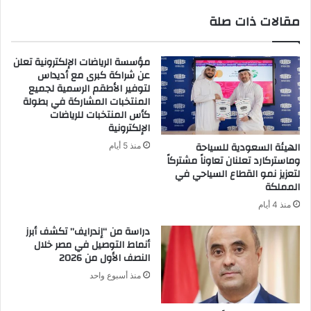
جهات
مقالات ذات صلة
حكومية
مؤسسة الرياضات الإلكترونية تعلن
عن شراكة كبرى مع أديداس
لتوفير الأطقم الرسمية لجميع
المنتخبات المشاركة في بطولة
كأس المنتخبات للرياضات
الإلكترونية
الهيئة السعودية للسياحة
منذ 5 أيام
وماستركارد تعلنان تعاوناً مشتركاً
لتعزيز نمو القطاع السياحي في
المملكة
منذ 4 أيام
دراسة من “إندرايف” تكشف أبرز
أنماط التوصيل في مصر خلال
النصف الأول من 2026
منذ أسبوع واحد