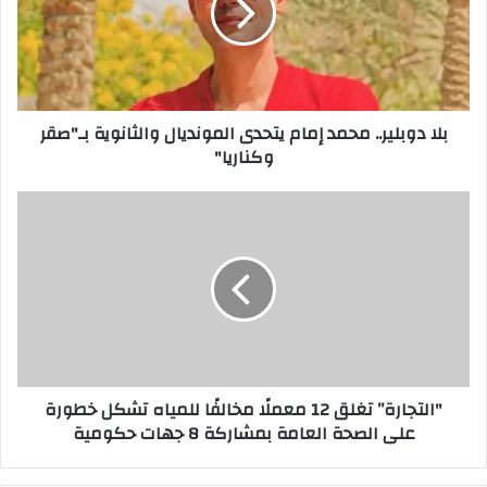
يتحدى
المونديال
والثانوية
بـ"صقر
وكناريا"
بلا دوبلير.. محمد إمام يتحدى المونديال والثانوية بـ"صقر
وكناريا"
"التجارة”
تغلق
12
معملًا
مخالفًا
للمياه
تشكل
خطورة
على
"التجارة” تغلق 12 معملًا مخالفًا للمياه تشكل خطورة
الصحة
على الصحة العامة بمشاركة 8 جهات حكومية
العامة
بمشاركة
8