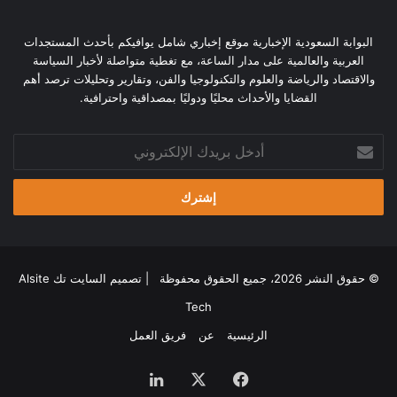
البوابة السعودية الإخبارية موقع إخباري شامل يوافيكم بأحدث المستجدات
العربية والعالمية على مدار الساعة، مع تغطية متواصلة لأخبار السياسة
والاقتصاد والرياضة والعلوم والتكنولوجيا والفن، وتقارير وتحليلات ترصد أهم
القضايا والأحداث محليًا ودوليًا بمصداقية واحترافية.
أدخل
بريدك
الإلكتروني
© حقوق النشر 2026، جميع الحقوق محفوظة | تصميم
السايت تك Alsite
Tech
الرئيسية
عن
فريق العمل
فيسبوك
‫X
لينكدإن