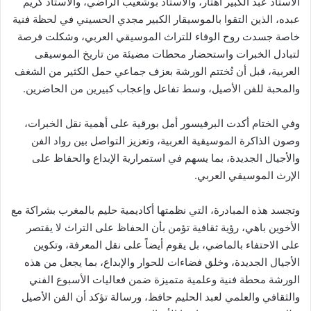
الأستاذ عبد الكبير أهتار، والأستاذ بوشعيب الراضي، والأستاذ كريم
عبده، الذين التقوا بالموسيقار الكبير مجدي الحسيني في لحظة فنية
خاصة جسدت روح الوفاء للتراث الموسيقي العربي، وشكلت فرصة
لتبادل الخبرات واستحضار محطات مضيئة من تاريخ الموسيقى
العربية، قبل أن تُختتم الورشة بعزف جماعي حمل الكثير من الشغف
والمحبة للفن الأصيل، وسط تفاعل وإعجاب كبيرين من الحاضرين.
وفي الختام أكدت البرفيسور أمل بورقية على أهمية نقل الخبرات،
وصون الذاكرة الموسيقية العربية، وتعزيز التواصل بين رواد الفن
والأجيال الجديدة، بما يسهم في استمرارية الإبداع والحفاظ على
الإرث الموسيقي العربي.
وتجسد هذه المبادرة، التي نظمتها أكاديمية حليم بالمغرب بشراكة مع
الأخوين باهي، رؤية ثقافية تؤمن بأن الحفاظ على التراث لا يقتصر
على الاحتفاء بالماضي، بل يقوم أيضاً على نقل المعرفة، وتكوين
الأجيال الجديدة، وخلق فضاءات للحوار والإبداع، بما يجعل من هذه
الورشة محطة فنية وعلمية متميزة ضمن فعاليات الأسبوع الفني
والثقافي والعلمي لعبد الحليم حافظ، ورسالة تؤكد أن الفن الأصيل