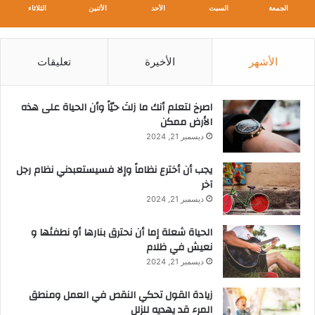
الجمعة
السبت
الأحد
الأثنين
الثلاثاء
الأشهر
الأخيرة
تعليقات
‫اصرخ لتعلم أنك ما زلتَ حيّاً وأن الحياة على هذه
الأرض ممكن
ديسمبر 21, 2024
يجب أن أخترع نظاماً وإلا فسيستعبدني نظام رجل
آخر
ديسمبر 21, 2024
الحياة شعلة إما أن نحترق بنارها أو نطفئها و
نعيش في ظلام
ديسمبر 21, 2024
زيادة القول تحكي النقص في العمل ومنطق
المرء قد يهديه للزلل