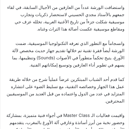
واستضافت الورشة عدداً من العازفين من الأجيال السابقة، في لقاء
جمعهم بالأستاذ مجدي الحسيني لاستحضار ذكريات وتجارب
موسيقية شكلت جزءاً من تاريخ الأغنية العربية، تخلله عزف حي
ومقاطع موسيقية عكست أصالة هذا التراث وغناه.
وانسجاماً مع التطور الذي تعرفه التكنولوجيا الموسيقية، ضمت
الورشة أيضاً فقرة تقنية تم خلالها تقديم جهاز حديث مخصص لآلة
الأورغ، يتيح تحكماً متطوراً في الأصوات (Sounds) وتنظيمها، بما
يسهم في تطوير أداء العازفين وتوسيع إمكاناتهم الفنية.
كما قدم أحد الشباب المبتكرين عرضاً عملياً شرح من خلاله طريقة
عمل هذا الجهاز وخصائصه التقنية، مع تسليط الضوء على انتشاره
المتزايد في عدد من الدول واعتماده من قبل العديد من الموسيقيين
المحترفين.
واقيمت فعاليات الـ Master Class في أجواء فنية متميزة، بمشاركة
وحضور نخبة من أبرز أساتذة وعازفي آلة الأورغ بالمغرب، يتقدمهم