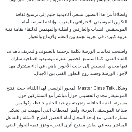
وانطلاقاً من هذا التصور، تسعى أكاديمية حليم إلى ترسيخ ثقافة
التكوين الموسيقي الاحترافي بالمغرب، وإتاحة الفرصة أمام
الموسيقيين الشباب والعازفين والطلبة والمهتمين للالتقاء بقامة فنية
عربية كبيرة، في تجربة تجمع بين التعلم والإبداع والحوار.
وافتتحت فعاليات الورشة بكلمة ترحيبية بالضيوف والتعريف بأهداف
اللقاء الفني، كما استمتع الحضور بفقرة موسيقية افتتاحية شارك
فيها مجدي الحسيني إلى جانب الأخوين باهي، في أداء مشترك مهد
لأجواء الورشة وجسد روح التعاون الفني بين الأجيال.
وشكل Master Class Talk المحور الرئيسي لهذا اللقاء، حيث افتتح
الموسيقار مجدي الحسيني حواراً مباشراً مع المشاركين حول
مسيرته الفنية الحافلة، وتجربته مع عبد الحليم حافظ، وكواليس
صناعة الموسيقى العربية، وأهم المحطات التي أسهمت في تشكيل
مساره الفني، مع إتاحة المجال أمام الحضور لطرح الأسئلة والتفاعل
المباشر معه في نقاش مفتوح أثرى التجربة وعزز قيمة الحوار الفني.