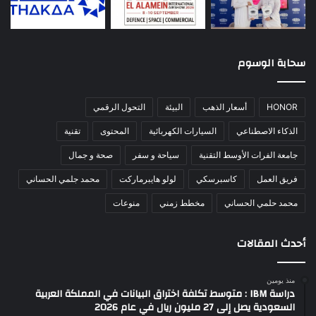
سحابة الوسوم
HONOR
أسعار الذهب
البيئة
التحول الرقمي
الذكاء الاصطناعي
السيارات الكهربائية
المحتوى
تقنية
جامعة الفرات الأوسط التقنية
سياحة و سفر
صحة و جمال
فريق العمل
كاسبرسكي
لولو هايبرماركت
محمد جلمي الحساني
محمد حلمي الحساني
مخطط زمني
منوعات
أحدث المقالات
منذ يومين
دراسة IBM : متوسط تكلفة اختراق البيانات في المملكة العربية
السعودية يصل إلى 27 مليون ريال في عام 2026