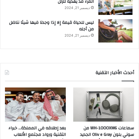
المرء قد يهديه للزلل
ديسمبر 21, 2024
ليس للحياة قيمة إلا إذا وجدنا فيها شيئا نناضل
من أجله
ديسمبر 21, 2024
أحدث الأخبار التقنية
سماعات WH-1000XM6 من
بعد إطلاقه في المملكة… خبراء
سوني بلون Oliv e Gray الجديد
التقنية ورواد مجتمع الألعاب