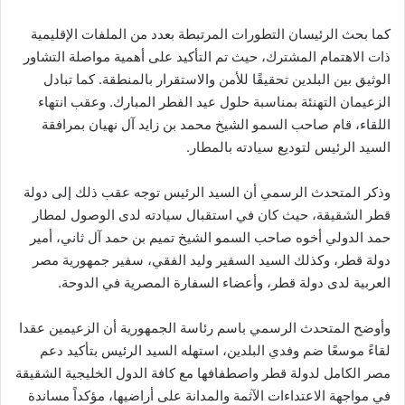
كما بحث الرئيسان التطورات المرتبطة بعدد من الملفات الإقليمية
ذات الاهتمام المشترك، حيث تم التأكيد على أهمية مواصلة التشاور
الوثيق بين البلدين تحقيقًا للأمن والاستقرار بالمنطقة. كما تبادل
الزعيمان التهنئة بمناسبة حلول عيد الفطر المبارك. وعقب انتهاء
اللقاء، قام صاحب السمو الشيخ محمد بن زايد آل نهيان بمرافقة
السيد الرئيس لتوديع سيادته بالمطار.
وذكر المتحدث الرسمي أن السيد الرئيس توجه عقب ذلك إلى دولة
قطر الشقيقة، حيث كان في استقبال سيادته لدى الوصول لمطار
حمد الدولي أخوه صاحب السمو الشيخ تميم بن حمد آل ثاني، أمير
دولة قطر، وكذلك السيد السفير وليد الفقي، سفير جمهورية مصر
العربية لدى دولة قطر، وأعضاء السفارة المصرية في الدوحة.
وأوضح المتحدث الرسمي باسم رئاسة الجمهورية أن الزعيمين عقدا
لقاءً موسعًا ضم وفدي البلدين، استهله السيد الرئيس بتأكيد دعم
مصر الكامل لدولة قطر واصطفافها مع كافة الدول الخليجية الشقيقة
في مواجهة الاعتداءات الآثمة والمدانة على أراضيها، مؤكداً مساندة