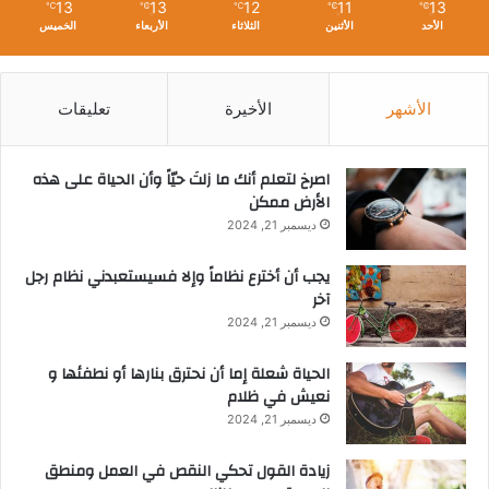
13
13
12
11
13
℃
℃
℃
℃
℃
الأحد
الأثنين
الثلاثاء
الأربعاء
الخميس
الأشهر
الأخيرة
تعليقات
‫اصرخ لتعلم أنك ما زلتَ حيّاً وأن الحياة على هذه
الأرض ممكن
ديسمبر 21, 2024
يجب أن أخترع نظاماً وإلا فسيستعبدني نظام رجل
آخر
ديسمبر 21, 2024
الحياة شعلة إما أن نحترق بنارها أو نطفئها و
نعيش في ظلام
ديسمبر 21, 2024
زيادة القول تحكي النقص في العمل ومنطق