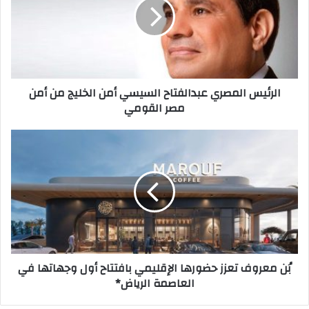
السيسي
أمن
الخليج
من
أمن
مصر
الرئيس المصري عبدالفتاح السيسي أمن الخليج من أمن
القومي
مصر القومي
بُن
معروف
تعزز
حضورها
الإقليمي
بافتتاح
أول
وجهاتها
في
بُن معروف تعزز حضورها الإقليمي بافتتاح أول وجهاتها في
العاصمة
العاصمة الرياض*
الرياض*