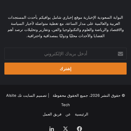
البوابة السعودية الإخبارية موقع إخباري شامل يوافيكم بأحدث المستجدات
العربية والعالمية على مدار الساعة، مع تغطية متواصلة لأخبار السياسة
والاقتصاد والرياضة والعلوم والتكنولوجيا والفن، وتقارير وتحليلات ترصد أهم
القضايا والأحداث محليًا ودوليًا بمصداقية واحترافية.
أدخل
بريدك
الإلكتروني
© حقوق النشر 2026، جميع الحقوق محفوظة | تصميم
السايت تك Alsite
Tech
الرئيسية
عن
فريق العمل
فيسبوك
‫X
لينكدإن