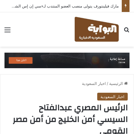
مارك فيلينتورف يتولى منصب العضو المنتدب لـ«سي إن إس الشرق الأوسط» ويشرف على شركات قطاع التكنولوجيا ضمن مجموعة غباش
بحث عن
الق
الرئيسية
/
اخبار السعودية
اخبار السعودية
الرئيس المصري عبدالفتاح
السيسي أمن الخليج من أمن مصر
القومي