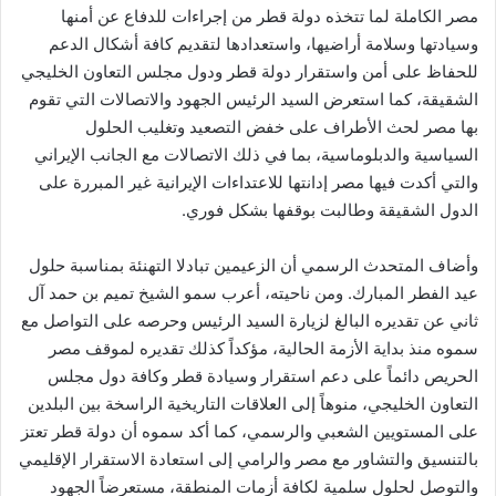
مصر الكاملة لما تتخذه دولة قطر من إجراءات للدفاع عن أمنها
وسيادتها وسلامة أراضيها، واستعدادها لتقديم كافة أشكال الدعم
للحفاظ على أمن واستقرار دولة قطر ودول مجلس التعاون الخليجي
الشقيقة، كما استعرض السيد الرئيس الجهود والاتصالات التي تقوم
بها مصر لحث الأطراف على خفض التصعيد وتغليب الحلول
السياسية والدبلوماسية، بما في ذلك الاتصالات مع الجانب الإيراني
والتي أكدت فيها مصر إدانتها للاعتداءات الإيرانية غير المبررة على
الدول الشقيقة وطالبت بوقفها بشكل فوري.
وأضاف المتحدث الرسمي أن الزعيمين تبادلا التهنئة بمناسبة حلول
عيد الفطر المبارك. ومن ناحيته، أعرب سمو الشيخ تميم بن حمد آل
ثاني عن تقديره البالغ لزيارة السيد الرئيس وحرصه على التواصل مع
سموه منذ بداية الأزمة الحالية، مؤكداً كذلك تقديره لموقف مصر
الحريص دائماً على دعم استقرار وسيادة قطر وكافة دول مجلس
التعاون الخليجي، منوهاً إلى العلاقات التاريخية الراسخة بين البلدين
على المستويين الشعبي والرسمي، كما أكد سموه أن دولة قطر تعتز
بالتنسيق والتشاور مع مصر والرامي إلى استعادة الاستقرار الإقليمي
والتوصل لحلول سلمية لكافة أزمات المنطقة، مستعرضاً الجهود