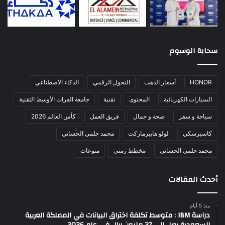
سحابة الوسوم
HONOR
أسعار الذهب
التحول الرقمي
الذكاء الاصطناعي
السيارات الكهربائية
المحتوى
تقنية
جامعة الفرات الأوسط التقنية
سياحة و سفر
صحة و جمال
فريق العمل
كأس العالم 2026
كاسبرسكي
لولو هايبرماركت
محمد جلمي الحساني
محمد حلمي الحساني
مخطط زمني
منوعات
أحدث المقالات
منذ 5 أيام
دراسة IBM : متوسط تكلفة اختراق البيانات في المملكة العربية