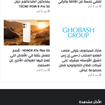
تضفي لمسة من الأناقة والرقي
يشاركون انطباعاتهم حول
TECNO POVA 8 Pro 5G
منذ 5 أيام
منذ 6 أيام
مارك فيلينتورف يتولى منصب
HONOR X7e Plus 5G : صُمم
العضو المنتدب لـ«سي إن إس
للعمل بثقة في الأماكن التي
الشرق الأوسط» ويشرف على
تعجز فيها الهواتف الأخرى عن
شركات قطاع التكنولوجيا ضمن
الاستمرار
مجموعة غباش
منذ 6 أيام
منذ 6 أيام
الأكثر مشاهدة