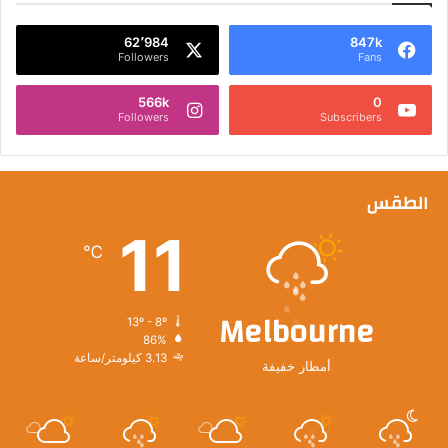
62٬984
847k
Followers
Fans
566k
0
Followers
Subscribers
الطقس
11
℃
Melbourne
13º - 8º
86%
3.13 كيلومتر/ساعة
أمطار خفيفة