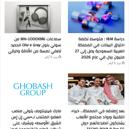
دراسة IBM : متوسط تكلفة
سماعات WH-1000XM6 من
اختراق البيانات في المملكة
سوني بلون Oliv e Gray الجديد
العربية السعودية يصل إلى 27
تضفي لمسة من الأناقة والرقي
مليون ريال في عام 2026
منذ 5 أيام
منذ 5 أيام
بعد إطلاقه في المملكة… خبراء
مارك فيلينتورف يتولى منصب
التقنية ورواد مجتمع الألعاب
العضو المنتدب لـ«سي إن إس
يشاركون انطباعاتهم حول
الشرق الأوسط» ويشرف على