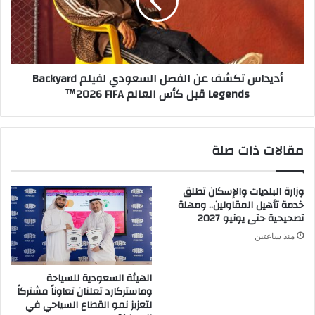
السعودي
لفيلم
Backyard
Legends
قبل
أديداس تكشف عن الفصل السعودي لفيلم Backyard
كأس
Legends قبل كأس العالم ‎‎™2026 FIFA‏‏
العالم
‎‎™2026
FIFA‏‏
مقالات ذات صلة
وزارة البلديات والإسكان تطلق
خدمة تأهيل المقاولين.. ومهلة
تصحيحية حتى يونيو 2027
منذ ساعتين
الهيئة السعودية للسياحة
وماستركارد تعلنان تعاوناً مشتركاً
لتعزيز نمو القطاع السياحي في