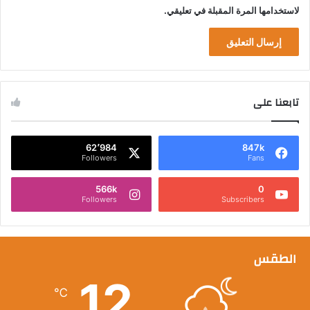
لاستخدامها المرة المقبلة في تعليقي.
تابعنا على
62٬984
847k
Followers
Fans
566k
0
Followers
Subscribers
الطقس
12
℃