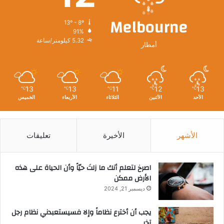
Melbourne
13º - 8º
91%
5.32 كيلومتر/ساعة
أمطار
13
13
11
12
13
℃
℃
℃
℃
℃
الأحد
الأثنين
الثلاثاء
الأربعاء
الخميس
الأشهر
الأخيرة
تعليقات
‫اصرخ لتعلم أنك ما زلتَ حيّاً وأن الحياة على هذه
الأرض ممكن
ديسمبر 21, 2024
يجب أن أخترع نظاماً وإلا فسيستعبدني نظام رجل
آخر