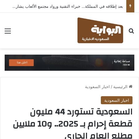
بعد إطلاقه في المملكة… خبراء التقنية ورواد مجتمع الألعاب يشاركون انطباعاتهم حول TECNO POVA 8 Pro 5G
بحث عن
الق
الرئيسية
/
اخبار السعودية
اخبار السعودية
السعودية تستورد 44 مليون
قطعة إحرام بـ 2025.. و10 ملايين
مطلع العام الجاري