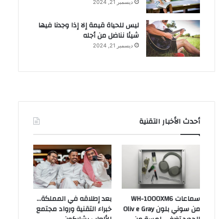
ديسمبر 21, 2024
ليس للحياة قيمة إلا إذا وجدنا فيها
شيئا نناضل من أجله
ديسمبر 21, 2024
أحدث الأخبار التقنية
سماعات WH-1000XM6
بعد إطلاقه في المملكة…
من سوني بلون Oliv e Gray
خبراء التقنية ورواد مجتمع