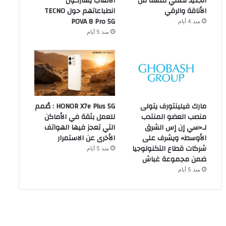
الجديد تضفي لمسة من
الألعاب يشاركون
الأناقة والرقي
انطباعاتهم حول TECNO
POVA 8 Pro 5G
منذ 4 أيام
منذ 5 أيام
مارك فيلينتورف يتولى
HONOR X7e Plus 5G : صُمم
منصب العضو المنتدب
للعمل بثقة في الأماكن
لـ«سي إن إس الشرق
التي تعجز فيها الهواتف
الأوسط» ويشرف على
الأخرى عن الاستمرار
شركات قطاع التكنولوجيا
منذ 5 أيام
ضمن مجموعة غباش
منذ 5 أيام