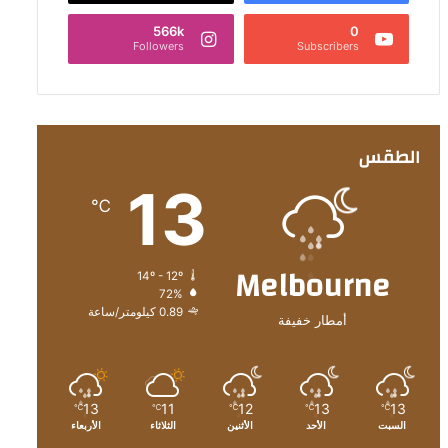
566k
0
Followers
Subscribers
الطقس
13
℃
Melbourne
14º - 12º
72%
0.89 كيلومتر/ساعة
أمطار خفيفة
13
11
12
13
13
℃
℃
℃
℃
℃
السبت
الأحد
الأثنين
الثلاثاء
الأربعاء