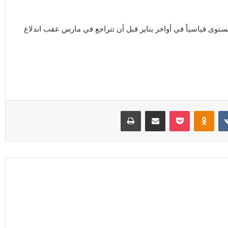
توى قياسياً في أواخر يناير قبل أن تتراجع في مارس عقب اندلاع
Odnoklassniki
‫Pocket
مشاركة عبر البريد
طباعة