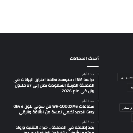
أحدث المقالات
منذ 4 أيام
لسيبراني
دراسة IBM : متوسط تكلفة اختراق البيانات في
المملكة العربية السعودية يصل إلى 27 مليون
ة
ريال في عام 2026
منذ 4 أيام
سماعات WH-1000XM6 من سوني بلون Oliv e
و سفر
Gray الجديد تضفي لمسة من الأناقة والرقي
منذ 5 أيام
بعد إطلاقه في المملكة… خبراء التقنية ورواد