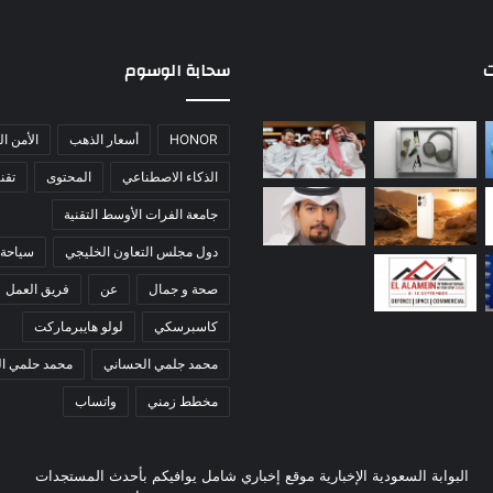
ت
سحابة الوسوم
HONOR
أسعار الذهب
الأمن ا
الذكاء الاصطناعي
المحتوى
تقني
جامعة الفرات الأوسط التقنية
دول مجلس التعاون الخليجي
سياحة 
صحة و جمال
عن
فريق العمل
كاسبرسكي
لولو هايبرماركت
محمد جلمي الحساني
محمد حلمي ا
مخطط زمني
واتساب
البوابة السعودية الإخبارية موقع إخباري شامل يوافيكم بأحدث المستجدات