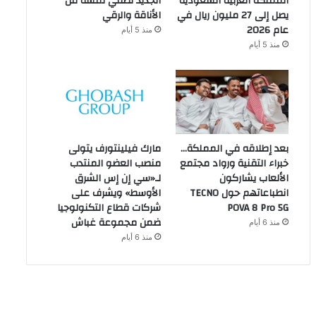
المملكة العربية السعودية
الجديد تضفي لمسة من
يصل إلى 27 مليون ريال في
الأناقة والرقي
عام 2026
منذ 5 أيام
منذ 5 أيام
بعد إطلاقه في المملكة…
مارك فيلينتورف يتولى
خبراء التقنية ورواد مجتمع
منصب العضو المنتدب
الألعاب يشاركون
لـ«سي إن إس الشرق
انطباعاتهم حول TECNO
الأوسط» ويشرف على
POVA 8 Pro 5G
شركات قطاع التكنولوجيا
ضمن مجموعة غباش
منذ 6 أيام
منذ 6 أيام