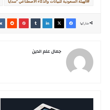
الهيئة السعودية للبيانات والذكاء الاصطناعي "سدايا
فيسبوك
‫X
لينكدإن
بينتيريست
شاركها
جمال علم الدين
"ميتا"
توقّع