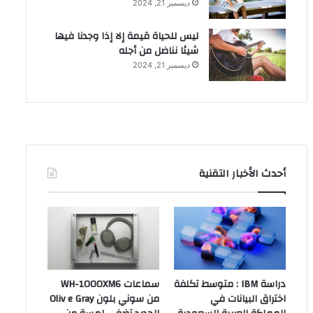
ديسمبر 21, 2024
ليس للحياة قيمة إلا إذا وجدنا فيها
شيئا نناضل من أجله
ديسمبر 21, 2024
أحدث الأخبار التقنية
دراسة IBM : متوسط تكلفة
سماعات WH-1000XM6
اختراق البيانات في
من سوني بلون Oliv e Gray