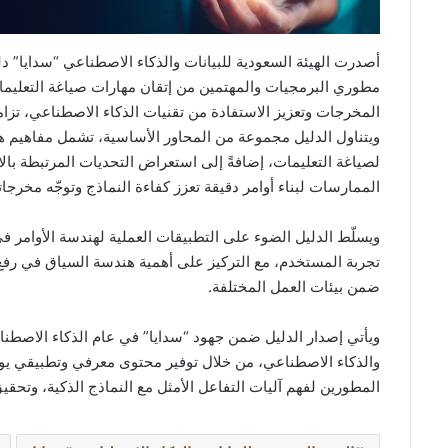
أصدرت الهيئة السعودية للبيانات والذكاء الاصطناعي “سدايا” دل
مطوري البرمجيات والمهتمين من إتقان مهارات صياغة التعليمات 
المخرجات وتعزيز الاستفادة من تقنيات الذكاء الاصطناعي، تزامنًا مع إعلان عام 2026 ع
ويتناول الدليل مجموعة من المحاور الأساسية، تشمل مفاهيم هندس
لصياغة التعليمات، إضافةً إلى استعراض التحديات المرتبطة بالا
الممارسات لبناء أوامر دقيقة تعزز كفاءة النماذج وتوجّه مخرجات
ويسلّط الدليل الضوء على التطبيقات العملية لهندسة الأوامر ف
تجربة المستخدم، مع التركيز على أهمية هندسة السياق في رفع 
ضمن بيئات العمل المختلفة.
ويأتي إصدار الدليل ضمن جهود “سدايا” في عام الذكاء الاصطناعي
والذكاء الاصطناعي، من خلال توفير محتوى معرفي وتطبيقي يو
المطورين لفهم آليات التفاعل الأمثل مع النماذج الذكية، وتحقي