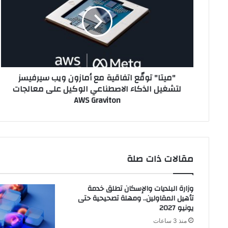
اتفاقية
مع
أمازون
ويب
سيرفيسز
لتشغيل
الذكاء
"ميتا" توقّع اتفاقية مع أمازون ويب سيرفيسز
الاصطناعي
لتشغيل الذكاء الاصطناعي الوكيل على معالجات
الوكيل
AWS Graviton
على
معالجات
AWS
Graviton
مقالات ذات صلة
وزارة البلديات والإسكان تطلق خدمة
تأهيل المقاولين.. ومهلة تصحيحية حتى
يونيو 2027
منذ 3 ساعات