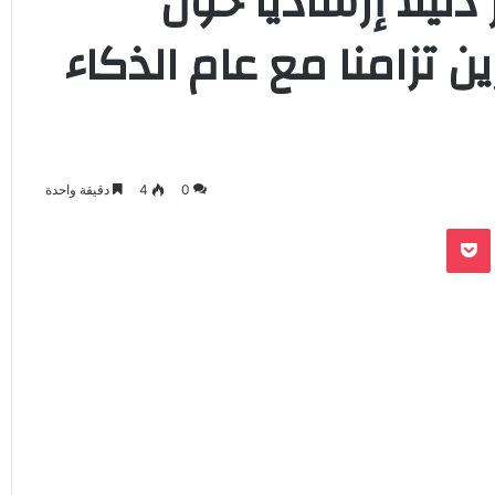
دليلا إرشاديا حول
 تزامنا مع عام الذكاء
0
4
دقيقة واحدة
‫Pocket
Odnoklassnik