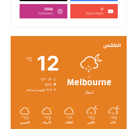
566k
0
Followers
Subscribers
الطقس
12
℃
Melbourne
13º - 8º
92%
4.9 كيلومتر/ساعة
أمطار
13
13
11
12
13
℃
℃
℃
℃
℃
الأحد
الأثنين
الثلاثاء
الأربعاء
الخميس