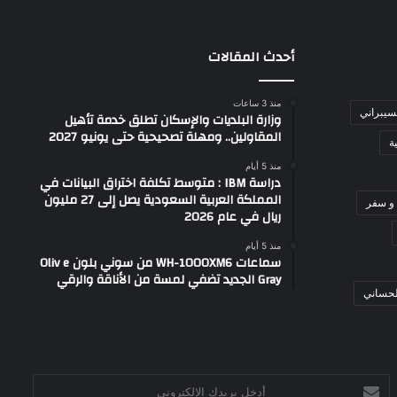
أحدث المقالات
منذ 3 ساعات
لسيبراني
وزارة البلديات والإسكان تطلق خدمة تأهيل
المقاولين.. ومهلة تصحيحية حتى يونيو 2027
ة
منذ 5 أيام
دراسة IBM : متوسط تكلفة اختراق البيانات في
المملكة العربية السعودية يصل إلى 27 مليون
و سفر
ريال في عام 2026
منذ 5 أيام
سماعات WH-1000XM6 من سوني بلون Oliv e
Gray الجديد تضفي لمسة من الأناقة والرقي
لحساني
أدخل