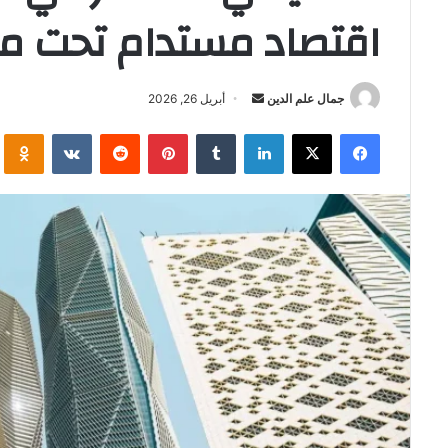
اقتصاد مستدام تحت مظلة 
أرسل
جمال علم الدين
أبريل 26, 2026
بريدا
فيسبوك
‫X
لينكدإن
بينتيريست
i
إلكترونيا