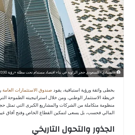
«السيادي» السعودي حجر الزاوية في بناء اقتصاد مستدام تحت مظلة «رؤية 2030»
بخطى واثقة ورؤية استباقية، يقود
صندوق الاستثمارات العامة
ر
منظومة متكاملة من الشركات والمشاريع الكبرى التي تمثل حجر 
المالي فحسب، بل يسعى لتمكين القطاع الخاص وفتح آفاق غير م
الجذور والتحول التاريخي