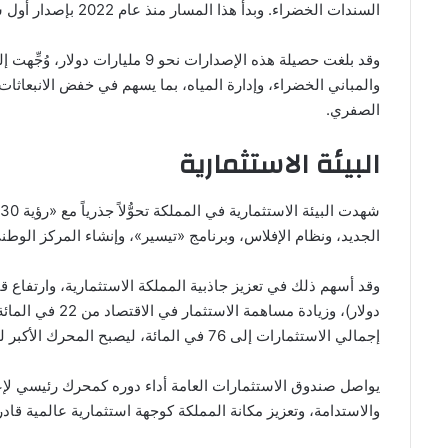
السندات الخضراء. وبدأ هذا المسار منذ عام 2022 بإصدار أول سند أخضر، تبعه إصدار ثانٍ في 2023، ثم إصدار جديد في 2025.
الصفري.
البيئة الاستثمارية
الجديد، ونظام الإفلاس، وبرنامج «تيسير»، وإنشاء المركز الوط
إجمالي الاستثمارات إلى 76 في المائة، ليصبح المحرك الأكبر للنمو الاقتصادي.
يواصل صندوق الاستثمارات العامة أداء دوره كمحرك رئيسي لإعاد
والاستدامة، وتعزيز مكانة المملكة كوجهة استثمارية عالمية قادر