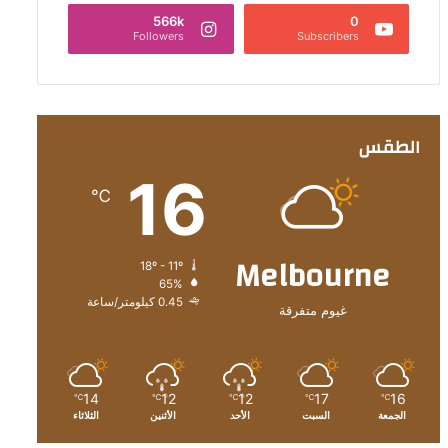
566k
0
Followers
Subscribers
الطقس
16
℃
Melbourne
18º - 11º
65%
0.45 كيلومتر/ساعة
غيوم متفرقة
14
12
12
17
16
℃
℃
℃
℃
℃
الجمعة
السبت
الأحد
الأثنين
الثلاثاء