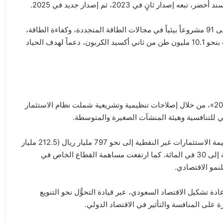
وقد بلغت حصيلة هذه الإصدارات نحو 9 مليارات دولار، وُجِّهت إلى 91 مشروعاً بيئياً في مجالات الطاقة المتجددة، وكفاءة الطاقة،
والمباني الخضراء، وإدارة المياه، بما يسهم في خفض الانبعاثات بنحو 10.1 مليون طن من ثاني أكسيد الكربون، دعماً لهدف الحياد
شهدت البيئة الاستثمارية في المملكة تحوُّلاً جذرياً مع «رؤية 2030»، من خلال إصلاحات تنظيمية وتشريعية شملت نظام الاستثمار
ني للتنافسية وهيئة المنشآت الصغيرة والمتوسطة.
وقد أسهم ذلك في تعزيز جاذبية المملكة الاستثمارية، وارتفاع قيمة الاستثمارات غير النفطية إلى نحو 797 مليار ريال (212.5 مليار
دولار)، وزيادة مساهمة الاستثمار في الاقتصاد من 22 في المائة إلى 30 في المائة. كما ارتفعت مساهمة القطاع الخاص في
ة تشكيل الاقتصاد السعودي، عبر قيادة التحوُّل نحو التنويع
ة على المنافسة والتأثير في الاقتصاد الدولي.