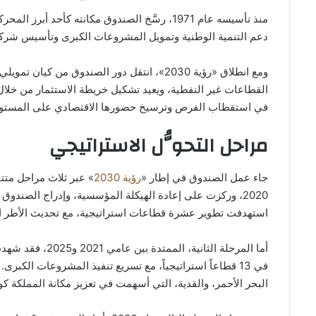
منذ تأسيسه عام 1971، رسَّخ الصندوق مكانته كأح
دعم التنمية الوطنية وتمويل المشروعات الكبرى وتأسيس شركا
ومع انطلاق «رؤية 2030»، انتقل دور الصندوق من 
القطاعات غير النفطية، ويعيد تشكيل خريطة الاستثمار من خلال
في استقطاب الفرص وترسيخ حضورها الاقتصادي على المستوى
مراحل التحوُّل الاستراتيجي
جاء عمل الصندوق في إطار «
رؤية 2030
» عبر ثلاث مراحل متتا
2020، وركزت على إعادة الهيكلة المؤسسية، وإدراج الصند
استهدفت تطوير عشرة قطاعات استراتيجية، مع تحديث الأطر التن
أما المرحلة الثان
في 13 قطاعاً استراتيجياً، مع تسريع تنفيذ المشروعات الك
البحر الأحمر، والقدية، التي أسهمت في تعزيز مكانة المملكة كو