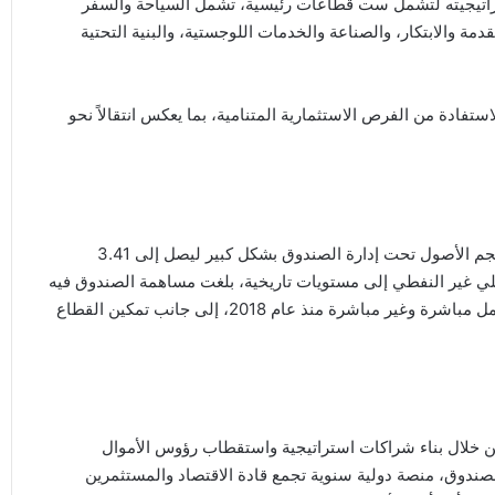
، أعاد الصندوق تركيز استراتيجيته لتشمل ست قطاعات رئيسية، تشمل السياحة والسفر
دمة والابتكار، والصناعة والخدمات اللوجستية، والبنية التحتية ​
فادة من الفرص الاستثمارية المتنامية، بما يعكس انتقالاً نحو
أسفرت هذه المراحل عن نتائج اقتصادية بارزة، حيث تضاعف حجم الأصول تحت إدارة الصندوق بشكل كبير ليصل إلى 3.41
ولار) في 2025، وارتفع الناتج المحلي غير النفطي إلى مستويات تاريخية، بلغت مساهمة الصندوق فيه
نحو 10 في المائة. كما أسهم في توفير أكثر من مليون فرصة عمل مباشرة وغير مباشرة منذ عام 2018، إلى جانب تمكين القطاع
من خلال بناء شراكات استراتيجية واستقطاب رؤوس الأموال
لصندوق، منصة دولية سنوية تجمع قادة الاقتصاد والمستثمرين