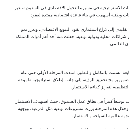
د أبرز المحركات الاستراتيجية في مسيرة التحول الاقتصادي في السعودية، عبر
ت وطنية أسهمت في بناء قاعدة اقتصادية ممتدة لعقود.
كيان تمويلي تقليدي إلى ذراع استثماري يقود التنويع الاقتصادي، ويعزز نمو
 شراكات محلية ودولية نوعية، جعلت منه أحد أهم أدوات المملكة
 العالمي.
بعة اتسمت بالتكامل والتطور. امتدت المرحلة الأولى حتى عام
وق ضمن برامج تحقيق الرؤية، إلى جانب إطلاق استراتيجية طموحة
ظيمية لتعزيز كفاءة الاستثمار.
ية، الممتدة بين عامي 2021 و2025، فقد شهدت توسعاً كبيراً في نطاق عمل الصندوق، حيث استهدف الاستثمار
برى. وخلال هذه المرحلة برزت مشروعات نوعية مثل الدرعية، ووجهة
جهة عالمية للسياحة والاستثمار.