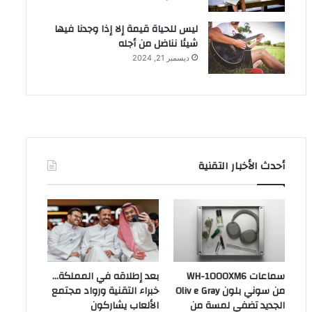
ليس للحياة قيمة إلا إذا وجدنا فيها
شيئا نناضل من أجله
ديسمبر 21, 2024
أحدث الأخبار التقنية
سماعات WH-1000XM6
بعد إطلاقه في المملكة…
من سوني بلون Oliv e Gray
خبراء التقنية ورواد مجتمع
الجديد تضفي لمسة من
الألعاب يشاركون