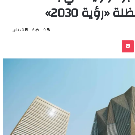
«رؤية 2030»
0
6
3 دقائق
‫Pocket
Odnoklassnik