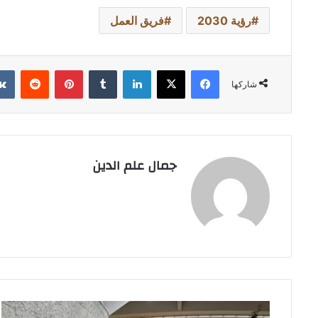
رؤية 2030
فريق العمل
فيسبوك
‫X
لينكدإن
بينتيريست
شاركها
جمال علم الدين
العربية: