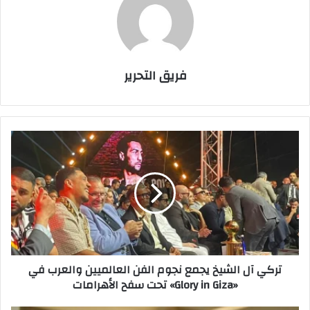
فريق التحرير
تركي
آل
الشيخ
يجمع
نجوم
الفن
العالميين
والعرب
في
تركي آل الشيخ يجمع نجوم الفن العالميين والعرب في
«Glory
«Glory in Giza» تحت سفح الأهرامات
in
Giza»