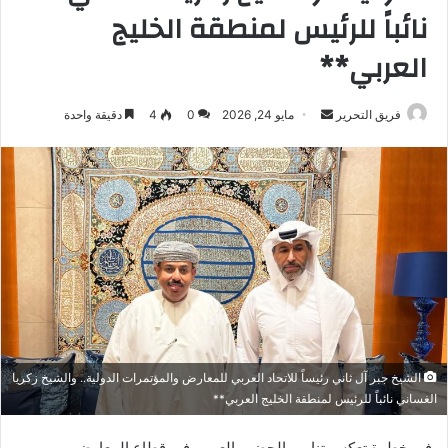
نائباً للرئيس لمنطقة الخليج
العربي**
أرسل
فريق التحرير
مايو 24, 2026
0
4
دقيقة واحدة
بريدا
إلكترونيا
الشيخ جبر آل ثاني رئيساً للاتحاد العربي للمعارض والمؤتمرات الدولية.. والشيخ زكريا
الغساني نائباً للرئيس لمنطقة الخليج العربي**
في خطوة تعكس تنامي الحضور العربي في قطاع المعارض