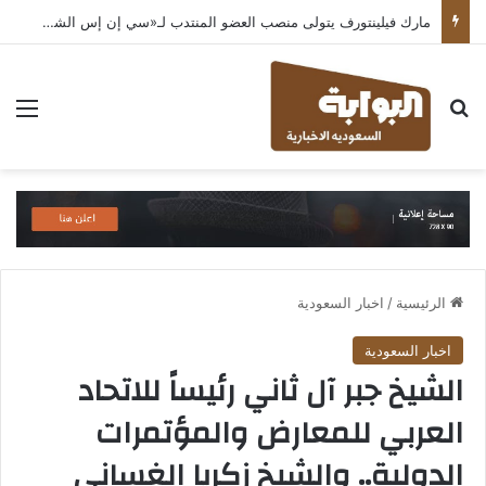
مارك فيلينتورف يتولى منصب العضو المنتدب لـ«سي إن إس الشرق الأوسط» ويشرف على شركات قطاع التكنولوجيا ضمن مجموعة غباش
بحث عن
الق
الرئيسية
/
اخبار السعودية
اخبار السعودية
الشيخ جبر آل ثاني رئيساً للاتحاد
العربي للمعارض والمؤتمرات
الدولية.. والشيخ زكريا الغساني