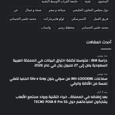
المحتوى
تقنية
جامعة الفرات الأوسط التقنية
دول مجلس التعاون الخليجي
سياحة و سفر
صحة و جمال
عن
فريق العمل
كاسبرسكي
لولو هايبرماركت
محمد جلمي الحساني
محمد حلمي الحساني
مخطط زمني
واتساب
أحدث المقالات
منذ يومين
دراسة IBM : متوسط تكلفة اختراق البيانات في المملكة العربية
السعودية يصل إلى 27 مليون ريال في عام 2026
منذ يومين
سماعات WH-1000XM6 من سوني بلون Oliv e Gray الجديد تضفي
لمسة من الأناقة والرقي
منذ 3 أيام
بعد إطلاقه في المملكة… خبراء التقنية ورواد مجتمع الألعاب
يشاركون انطباعاتهم حول TECNO POVA 8 Pro 5G