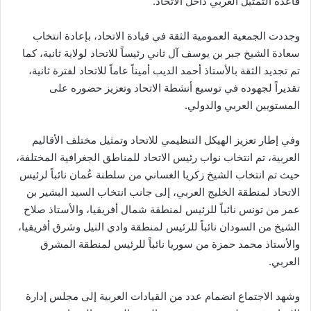
قاعدة التمثيل العربي داخل الاتحاد.
وجددت الجمعية العمومية الثقة في قيادة الاتحاد، بإعادة انتخاب
سعادة الشيخ جبر بن يوسف آل ثاني رئيساً للاتحاد لولاية ثانية، كما
تم تجديد الثقة بالأستاذ أحمد الديب أميناً عاماً للاتحاد لفترة ثانية،
تقديراً لجهوده في توسيع أنشطة الاتحاد وتعزيز حضوره على
المستويين العربي والدولي.
وفي إطار تعزيز الهيكل التنظيمي للاتحاد وتمثيل مختلف الأقاليم
العربية، تم انتخاب نواب رئيس الاتحاد للمناطق الجغرافية المختلفة،
حيث تم انتخاب الشيخ زكريا الغساني من سلطنة عُمان نائباً لرئيس
الاتحاد لمنطقة الخليج العربي، إلى جانب انتخاب السيد البشير بن
عمر من تونس نائباً للرئيس لمنطقة شمال أفريقيا، والأستاذ صلاح
الشيخ من السودان نائباً للرئيس لمنطقة وادي النيل وشرق أفريقيا،
والأستاذ محمد حمزة من سوريا نائباً للرئيس لمنطقة المشرق
العربي.
وشهد الاجتماع انضمام عدد من القيادات العربية إلى مجلس إدارة