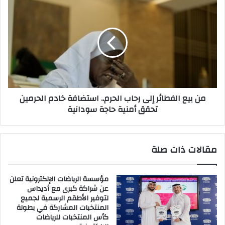
تحت
من
سفح
بيع
الأهرامات
الفطائر
إلى
رحاب
الحرم..
استضافة
خادم
الحرمين
من بيع الفطائر إلى رحاب الحرم.. استضافة خادم الحرمين
تحقق
تحقق أمنية حاجة سودانية
أمنية
حاجة
سودانية
مقالات ذات صلة
مؤسسة الرياضات الإلكترونية تعلن
عن شراكة كبرى مع أديداس
لتوفير الأطقم الرسمية لجميع
المنتخبات المشاركة في بطولة
كأس المنتخبات للرياضات