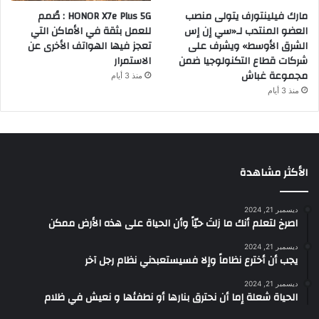
مارك فيلينتورف يتولى منصب
HONOR X7e Plus 5G : صُمم
العضو المنتدب لـ«سي إن إس
للعمل بثقة في الأماكن التي
الشرق الأوسط» ويشرف على
تعجز فيها الهواتف الأخرى عن
شركات قطاع التكنولوجيا ضمن
الاستمرار
مجموعة غباش
منذ 3 أيام
منذ 3 أيام
الأكثر مشاهدة
ديسمبر 21, 2024
‫اصرخ لتعلم أنك ما زلتَ حيّاً وأن الحياة على هذه الأرض ممكن
ديسمبر 21, 2024
يجب أن أخترع نظاماً وإلا فسيستعبدني نظام رجل آخر
ديسمبر 21, 2024
الحياة شعلة إما أن نحترق بنارها أو نطفئها و نعيش في ظلام