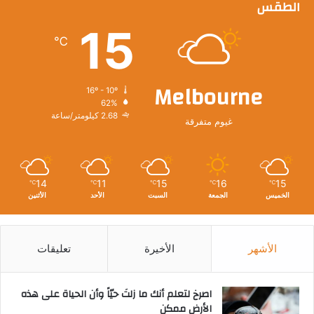
الطقس
15
℃
Melbourne
16º - 10º
62%
2.68 كيلومتر/ساعة
غيوم متفرقة
14
11
15
16
15
℃
℃
℃
℃
℃
الخميس
الجمعة
السبت
الأحد
الأثنين
الأشهر
الأخيرة
تعليقات
‫اصرخ لتعلم أنك ما زلتَ حيّاً وأن الحياة على هذه
الأرض ممكن