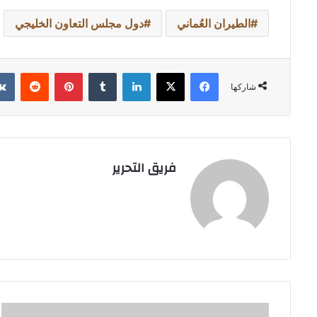
الطيران العُماني
دول مجلس التعاون الخليجي
فيسبوك
‫X
لينكدإن
بينتيريست
شاركها
فريق التحرير
عبدالرحمن