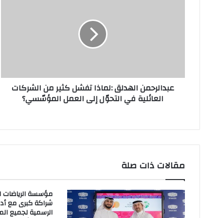
الهدلق
:لماذا
تفشل
كثير
من
الشركات
العائلية
في
عبدالرحمن الهدلق :لماذا تفشل كثير من الشركات
التحوّل
العائلية في التحوّل إلى العمل المؤسّسي؟
إلى
العمل
المؤسّسي؟
مقالات ذات صلة
مؤسسة الرياضات ال
شراكة كبرى مع أدي
الرسمية لجميع الم