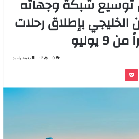
صل توسيع شبكة وجهاته
الخليجي بإطلاق رحلات
 يوليو
0
12
دقيقة واحدة
‫Pocket
Odnoklassnik