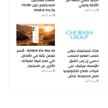
الجديد تضفي لمسة من
الألعاب يشاركون
الأناقة والرقي
انطباعاتهم حول TECNO
POVA 8 Pro 5G
منذ 4 أيام
منذ 5 أيام
مارك فيلينتورف يتولى
HONOR X7e Plus 5G : صُمم
منصب العضو المنتدب
للعمل بثقة في الأماكن
لـ«سي إن إس الشرق
التي تعجز فيها الهواتف
الأوسط» ويشرف على
الأخرى عن الاستمرار
شركات قطاع التكنولوجيا
منذ 5 أيام
ضمن مجموعة غباش
منذ 5 أيام