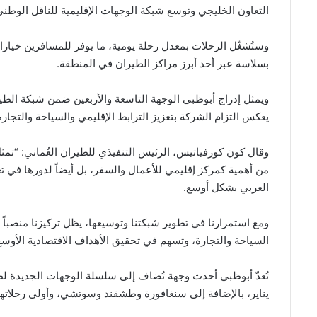
التعاون الخليجي وتوسع شبكة الوجهات الإقليمية للناقل الوطني
وستُشغّل الرحلات بمعدل رحلة يومية، ما يوفر للمسافرين خيار
بسلاسة عبر أحد أبرز مراكز الطيران في المنطقة.
ويمثل إدراج أبوظبي الوجهة التاسعة والأربعين ضمن شبكة الط
يعكس التزام الشركة بتعزيز الترابط الإقليمي والسياحة والتجارة
وقال كون كورفياتيس، الرئيس التنفيذي للطيران العُماني: “تمث
من أهمية كمركز إقليمي للأعمال والسفر، بل أيضاً لدورها في 
العربي بشكل أوسع.
ومع استمرارنا في تطوير شبكتنا وتوسيعها، يظل تركيزنا منصبا
السياحة والتجارة، وتسهم في تحقيق الأهداف الاقتصادية الأوس
تُعدّ أبوظبي أحدث وجهة تُضاف إلى سلسلة الوجهات الجديدة لط
يناير، بالإضافة إلى سنغافورة وطشقند وسوتشي، وأولى رحلاتها ا