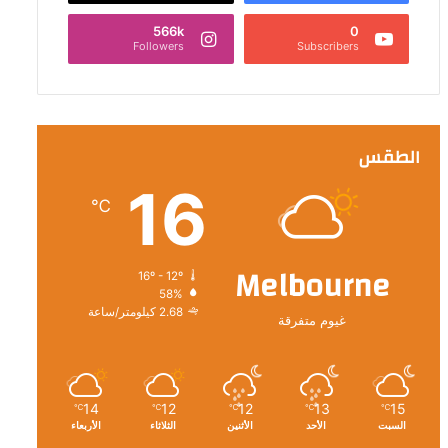
566k
0
Followers
Subscribers
الطقس
16
℃
Melbourne
16º - 12º
58%
2.68 كيلومتر/ساعة
غيوم متفرقة
14
12
12
13
15
℃
℃
℃
℃
℃
السبت
الأحد
الأثنين
الثلاثاء
الأربعاء