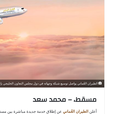
الطيران العُماني يواصل توسيع شبكة وجهاته في دول مجلس التعاون الخليجي بإطلاق ر
مسقط، – محمد سعد
أعلن
الطيران العُماني
عن إطلاق خدمة جديدة مباشرة بين مسق