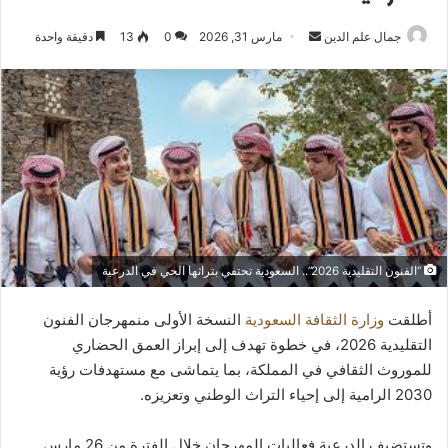
أرسل
جمال علم الدين
مارس 31, 2026
0
13
دقيقة واحدة
بريدا
إلكترونيا
“الفنون التقليدية 2026”.. السعودية تحتفي بتراثها الحي في الدرعية
أطلقت
وزارة الثقافة السعودية
النسخة الأولى منمهرجان الفنون
التقليدية 2026، في خطوة تهدف إلى إبراز العمق الحضاري
للموروث الثقافي في المملكة، بما يتماشى مع مستهدفات رؤية
2030 الرامية إلى إحياء التراث الوطني وتعزيزه.
وتستضيف الدرعية فعاليات المهرجان خلال الفترة من 26 مارس