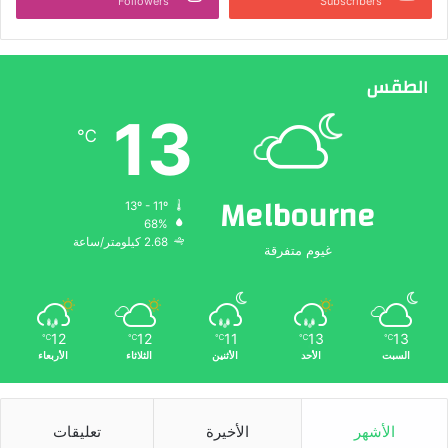
Followers
Subscribers
الطقس
13
℃
Melbourne
13º - 11º
68%
2.68 كيلومتر/ساعة
غيوم متفرقة
12
12
11
13
13
℃
℃
℃
℃
℃
السبت
الأحد
الأثنين
الثلاثاء
الأربعاء
الأشهر
الأخيرة
تعليقات