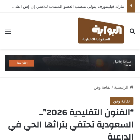
مارك فيلينتورف يتولى منصب العضو المنتدب لـ«سي إن إس الشرق الأوسط» ويشرف على شركات قطاع التكنولوجيا ضمن مجموعة غباش
بحث عن
الق
الرئيسية
/
ثقافة وفن
ثقافة وفن
“الفنون التقليدية 2026”..
السعودية تحتفي بتراثها الحي في
الدرعية