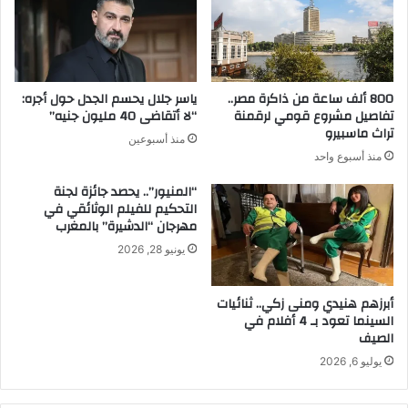
800 ألف ساعة من ذاكرة مصر..
ياسر جلال يحسم الجدل حول أجره:
تفاصيل مشروع قومي لرقمنة
“لا أتقاضى 40 مليون جنيه”
تراث ماسبيرو
منذ أسبوعين
منذ أسبوع واحد
“المنيور”.. يحصد جائزة لجنة
التحكيم للفيلم الوثائقي في
مهرجان “الدشيرة” بالمغرب
يونيو 28, 2026
أبرزهم هنيدي ومنى زكي.. ثنائيات
السينما تعود بـ 4 أفلام في
الصيف
يوليو 6, 2026