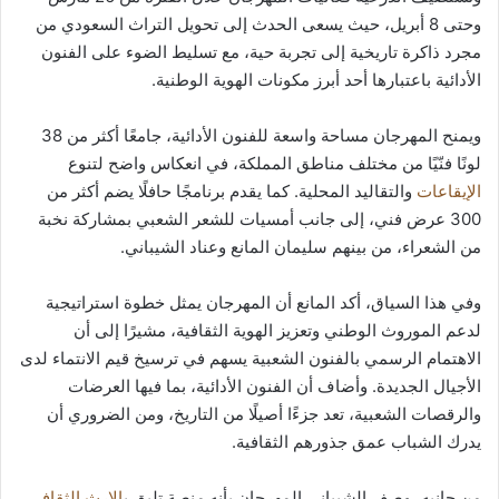
وحتى 8 أبريل، حيث يسعى الحدث إلى تحويل التراث السعودي من
مجرد ذاكرة تاريخية إلى تجربة حية، مع تسليط الضوء على الفنون
الأدائية باعتبارها أحد أبرز مكونات الهوية الوطنية.
ويمنح المهرجان مساحة واسعة للفنون الأدائية، جامعًا أكثر من 38
لونًا فنّيًا من مختلف مناطق المملكة، في انعكاس واضح لتنوع
الإيقاعات
والتقاليد المحلية. كما يقدم برنامجًا حافلًا يضم أكثر من
300 عرض فني، إلى جانب أمسيات للشعر الشعبي بمشاركة نخبة
من الشعراء، من بينهم سليمان المانع وعناد الشيباني.
وفي هذا السياق، أكد المانع أن المهرجان يمثل خطوة استراتيجية
لدعم الموروث الوطني وتعزيز الهوية الثقافية، مشيرًا إلى أن
الاهتمام الرسمي بالفنون الشعبية يسهم في ترسيخ قيم الانتماء لدى
الأجيال الجديدة. وأضاف أن الفنون الأدائية، بما فيها العرضات
والرقصات الشعبية، تعد جزءًا أصيلًا من التاريخ، ومن الضروري أن
يدرك الشباب عمق جذورهم الثقافية.
من جانبه، وصف الشيباني المهرجان بأنه منصة تليق ب
الإرث الثقافي