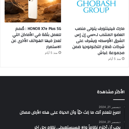
مارك فيلينتورف يتولى منصب
HONOR X7e Plus 5G : صُمم
العضو المنتدب لـ«سي إن إس
للعمل بثقة في الأماكن التي
الشرق الأوسط» ويشرف على
تعجز فيها الهواتف الأخرى عن
شركات قطاع التكنولوجيا ضمن
الاستمرار
مجموعة غباش
منذ 5 أيام
منذ 5 أيام
الأكثر مشاهدة
ديسمبر 21, 2024
‫اصرخ لتعلم أنك ما زلتَ حيّاً وأن الحياة على هذه الأرض ممكن
ديسمبر 21, 2024
يجب أن أخترع نظاماً وإلا فسيستعبدني نظام رجل آخر