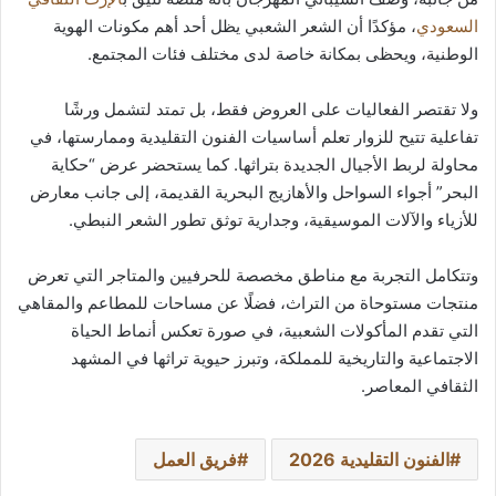
السعودي
، مؤكدًا أن الشعر الشعبي يظل أحد أهم مكونات الهوية
الوطنية، ويحظى بمكانة خاصة لدى مختلف فئات المجتمع.
ولا تقتصر الفعاليات على العروض فقط، بل تمتد لتشمل ورشًا
تفاعلية تتيح للزوار تعلم أساسيات الفنون التقليدية وممارستها، في
محاولة لربط الأجيال الجديدة بتراثها. كما يستحضر عرض “حكاية
البحر” أجواء السواحل والأهازيج البحرية القديمة، إلى جانب معارض
للأزياء والآلات الموسيقية، وجدارية توثق تطور الشعر النبطي.
وتتكامل التجربة مع مناطق مخصصة للحرفيين والمتاجر التي تعرض
منتجات مستوحاة من التراث، فضلًا عن مساحات للمطاعم والمقاهي
التي تقدم المأكولات الشعبية، في صورة تعكس أنماط الحياة
الاجتماعية والتاريخية للمملكة، وتبرز حيوية تراثها في المشهد
الثقافي المعاصر.
الفنون التقليدية 2026
فريق العمل