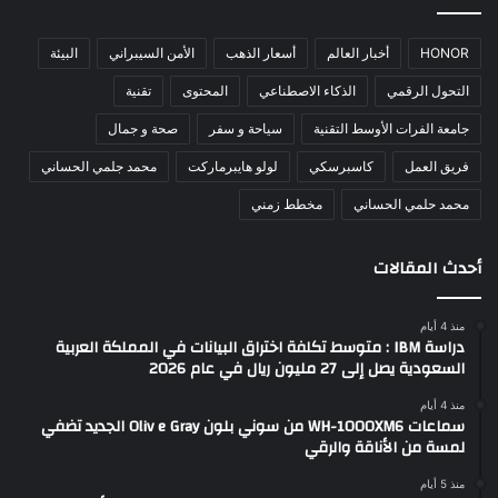
HONOR
أخبار العالم
أسعار الذهب
الأمن السيبراني
البيئة
التحول الرقمي
الذكاء الاصطناعي
المحتوى
تقنية
جامعة الفرات الأوسط التقنية
سياحة و سفر
صحة و جمال
فريق العمل
كاسبرسكي
لولو هايبرماركت
محمد جلمي الحساني
محمد حلمي الحساني
مخطط زمني
أحدث المقالات
منذ 4 أيام
دراسة IBM : متوسط تكلفة اختراق البيانات في المملكة العربية
السعودية يصل إلى 27 مليون ريال في عام 2026
منذ 4 أيام
سماعات WH-1000XM6 من سوني بلون Oliv e Gray الجديد تضفي
لمسة من الأناقة والرقي
منذ 5 أيام