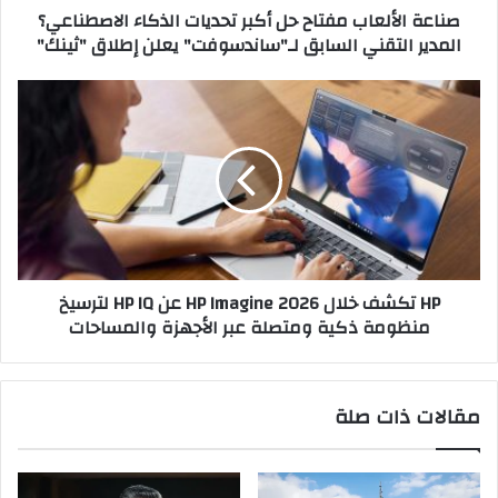
صناعة الألعاب مفتاح حل أكبر تحديات الذكاء الاصطناعي؟
التقني
المدير التقني السابق لـ"ساندسوفت" يعلن إطلاق "ثينك"
السابق
لـ"ساندسوفت"
يعلن
HP
إطلاق
تكشف
"ثينك"
خلال
HP
Imagine
2026
عن
HP
IQ
HP تكشف خلال HP Imagine 2026 عن HP IQ لترسيخ
لترسيخ
منظومة ذكية ومتصلة عبر الأجهزة والمساحات
منظومة
ذكية
ومتصلة
عبر
مقالات ذات صلة
الأجهزة
والمساحات