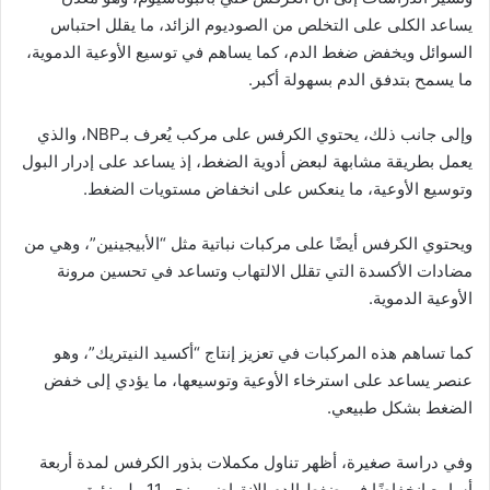
يساعد الكلى على التخلص من الصوديوم الزائد، ما يقلل احتباس
السوائل ويخفض ضغط الدم، كما يساهم في توسيع الأوعية الدموية،
ما يسمح بتدفق الدم بسهولة أكبر.
وإلى جانب ذلك، يحتوي الكرفس على مركب يُعرف بـNBP، والذي
يعمل بطريقة مشابهة لبعض أدوية الضغط، إذ يساعد على إدرار البول
وتوسيع الأوعية، ما ينعكس على انخفاض مستويات الضغط.
ويحتوي الكرفس أيضًا على مركبات نباتية مثل “الأبيجينين”، وهي من
مضادات الأكسدة التي تقلل الالتهاب وتساعد في تحسين مرونة
الأوعية الدموية.
كما تساهم هذه المركبات في تعزيز إنتاج “أكسيد النيتريك”، وهو
عنصر يساعد على استرخاء الأوعية وتوسيعها، ما يؤدي إلى خفض
الضغط بشكل طبيعي.
وفي دراسة صغيرة، أظهر تناول مكملات بذور الكرفس لمدة أربعة
أسابيع انخفاضًا في ضغط الدم الانقباضي بنحو 11 ملم زئبق،