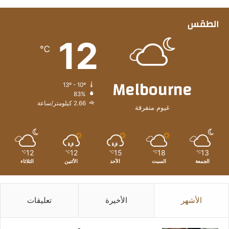
الطقس
12
℃
Melbourne
13º - 10º
83%
2.66 كيلومتر/ساعة
غيوم متفرقة
12
12
15
18
13
℃
℃
℃
℃
℃
الجمعة
السبت
الأحد
الأثنين
الثلاثاء
الأشهر
الأخيرة
تعليقات