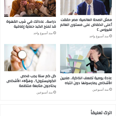
ممثل الصحة العالمية: مصر حققت
دراسة.. عاداتك في شرب القهوة
أعلى انخفاض على مستوى العالم
قد تمنح الكبد حماية إضافية
لفيروس C
منذ أسبوع واحد
منذ أسبوع واحد
كل كم سنة يجب فحص
عادة يومية تضعف الذاكرة.. ملايين
الكوليسترول؟.. وهؤلاء الأشخاص
الأشخاص يمارسونها دون انتباه
يحتاجون متابعة منتظمة
منذ أسبوعين
منذ أسبوعين
اترك تعليقاً