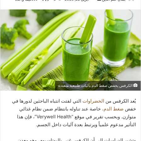
بريدا
إلكترونيا
الكرفس يخفض ضغط الدم بآليات طبيعية متعددة
يُعد الكرفس من
الخضراوات
التي لفتت انتباه الباحثين لدورها في
خفض
ضغط الدم،
خاصة عند تناوله بانتظام ضمن نظام غذائي
متوازن. وبحسب تقرير في موقع “Verywell Health”، فإن هذا
التأثير مدعوم علمياً ويرتبط بعدة آليات داخل الجسم.
وتشير الدراسات إلى أن الكرفس غني بالبوتاسيوم، وهو معدن