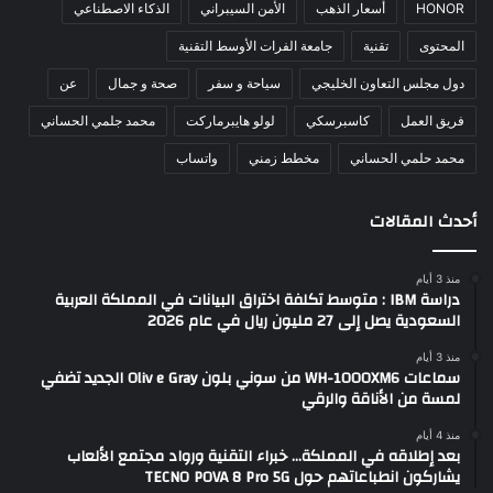
HONOR
أسعار الذهب
الأمن السيبراني
الذكاء الاصطناعي
المحتوى
تقنية
جامعة الفرات الأوسط التقنية
دول مجلس التعاون الخليجي
سياحة و سفر
صحة و جمال
عن
فريق العمل
كاسبرسكي
لولو هايبرماركت
محمد جلمي الحساني
محمد حلمي الحساني
مخطط زمني
واتساب
أحدث المقالات
منذ 3 أيام
دراسة IBM : متوسط تكلفة اختراق البيانات في المملكة العربية
السعودية يصل إلى 27 مليون ريال في عام 2026
منذ 3 أيام
سماعات WH-1000XM6 من سوني بلون Oliv e Gray الجديد تضفي
لمسة من الأناقة والرقي
منذ 4 أيام
بعد إطلاقه في المملكة… خبراء التقنية ورواد مجتمع الألعاب
يشاركون انطباعاتهم حول TECNO POVA 8 Pro 5G