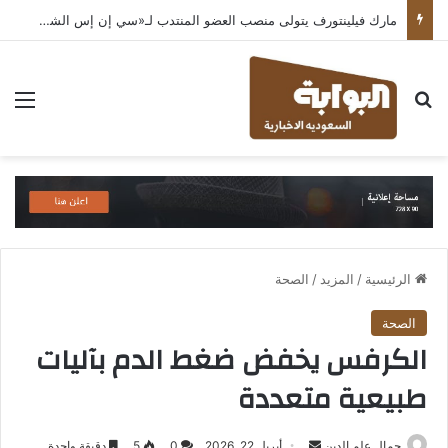
مارك فيلينتورف يتولى منصب العضو المنتدب لـ«سي إن إس الشرق الأوسط» ويشرف على شركات قطاع التكنولوجيا ضمن مجموعة غباش
بحث عن
الق
الرئيسية
/
المزيد
/
الصحة
الصحة
الكرفس يخفض ضغط الدم بآليات
طبيعية متعددة
أرسل
جمال علم الدين
أبريل 22, 2026
0
5
دقيقة واحدة