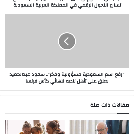
تسارع التحول الرقمي في المملكة العربية السعودية
الرقمي
في
المملكة
"رفع
العربية
اسم
السعودية
السعودية
مسؤولية
وفخر"..
سعود
عبدالحميد
يعلق
على
"رفع اسم السعودية مسؤولية وفخر".. سعود عبدالحميد
تأهل
يعلق على تأهل ناديه لنهائي كأس فرنسا
ناديه
لنهائي
كأس
فرنسا
مقالات ذات صلة