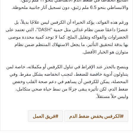
والانبساطي بنحو 6.5 ملم زئبق، دون تسجيل آثار جانبية ملحوظة.
ورغم هذه الفوائد، يؤكد الخبراء أن الكرفس ليس علاجًا بديلاً، بل
عنصرًا داعمًا ضمن نظام غذائي مثل حمية “DASH”، التي تعتمد على
الخضراوات والفواكه وتقليل الملح. كما لا توجد كمية محددة موصى
بها بدقة لتحقيق التأثير، ما يجعل الاستهلاك المنتظم ضمن نظام
متوازن هو الخيار الأفضل.
وينصح بالحذر عند الإفراط في تناول الكرفس أو مكملاته، خاصة لمن
يتناولون أدوية خافضة للضغط، لتجنب انخفاضه بشكل مفرط. وفي
المحصلة، يمكن للكرفس أن يساهم في دعم صحة القلب وخفض
ضغط الدم، لكن تأثيره يبقى جزءًا من نمط حياة صحي متكامل،
وليس حلاً مستقلاً.
الكرفس يخفض ضغط الدم
فريق العمل