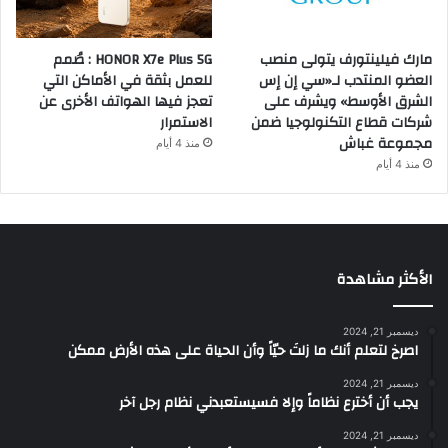
مارك فيلينتورف يتولى منصب
HONOR X7e Plus 5G : صُمم
العضو المنتدب لـ«سي إن إس
للعمل بثقة في الأماكن التي
الشرق الأوسط» ويشرف على
تعجز فيها الهواتف الأخرى عن
شركات قطاع التكنولوجيا ضمن
الاستمرار
مجموعة غباش
منذ 4 أيام
منذ 4 أيام
الأكثر مشاهدة
ديسمبر 21, 2024
‫اصرخ لتعلم أنك ما زلتَ حيّاً وأن الحياة على هذه الأرض ممكن
ديسمبر 21, 2024
يجب أن أخترع نظاماً وإلا فسيستعبدني نظام رجل آخر
ديسمبر 21, 2024