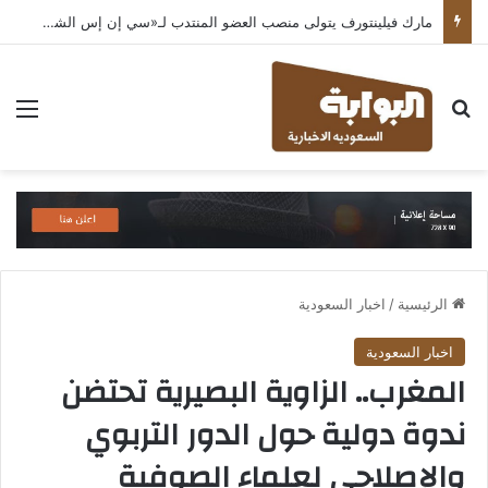
مارك فيلينتورف يتولى منصب العضو المنتدب لـ«سي إن إس الشرق الأوسط» ويشرف على شركات قطاع التكنولوجيا ضمن مجموعة غباش
بحث عن
الق
الرئيسية
/
اخبار السعودية
اخبار السعودية
المغرب.. الزاوية البصيرية تحتضن
ندوة دولية حول الدور التربوي
والإصلاحي لعلماء الصوفية