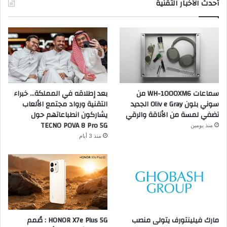
أحدث الأخبار التقنية
سماعات WH-1000XM6 من
بعد إطلاقه في المملكة… خبراء
سوني بلون Oliv e Gray الجديد
التقنية ورواد مجتمع الألعاب
تضفي لمسة من الأناقة والرقي
يشاركون انطباعاتهم حول
TECNO POVA 8 Pro 5G
منذ يومين
منذ 3 أيام
مارك فيلينتورف يتولى منصب
HONOR X7e Plus 5G : صُمم