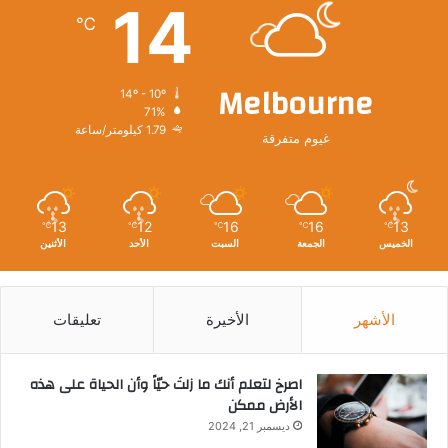
14
℃
Melbourne
14º - 10º
71%
1.79 كيلومتر/ساعة
غيوم متفرقة
13
12
16
16
13
℃
℃
℃
℃
℃
الخميس
الجمعة
السبت
الأحد
الأثنين
الأشهر
الأخيرة
تعليقات
‫اصرخ لتعلم أنك ما زلتَ حيّاً وأن الحياة على هذه
الأرض ممكن
ديسمبر 21, 2024