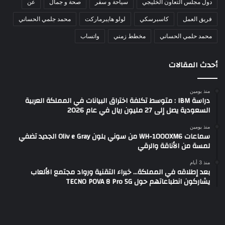
دول مجلس التعاون الخليجي
سياحة و سفر
صحة و جمال
عن
فريق العمل
كاسبرسكي
لولو هايبرماركت
محمد جلمي الحساني
محمد حلمي الحساني
مخطط زمني
واتساب
أحدث المقالات
منذ يومين
دراسة IBM : متوسط تكلفة اختراق البيانات في المملكة العربية
السعودية يصل إلى 27 مليون ريال في عام 2026
منذ يومين
سماعات WH-1000XM6 من سوني بلون Oliv e Gray الجديد تضفي
لمسة من الأناقة والرقي
منذ 3 أيام
بعد إطلاقه في المملكة… خبراء التقنية ورواد مجتمع الألعاب
يشاركون انطباعاتهم حول TECNO POVA 8 Pro 5G