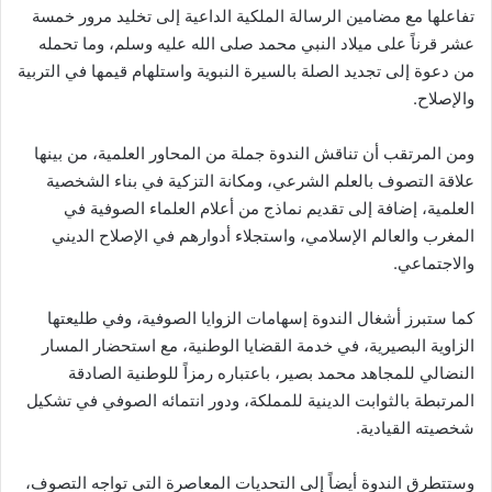
تفاعلها مع مضامين الرسالة الملكية الداعية إلى تخليد مرور خمسة
عشر قرناً على ميلاد النبي محمد صلى الله عليه وسلم، وما تحمله
من دعوة إلى تجديد الصلة بالسيرة النبوية واستلهام قيمها في التربية
والإصلاح.
ومن المرتقب أن تناقش الندوة جملة من المحاور العلمية، من بينها
علاقة التصوف بالعلم الشرعي، ومكانة التزكية في بناء الشخصية
العلمية، إضافة إلى تقديم نماذج من أعلام العلماء الصوفية في
المغرب والعالم الإسلامي، واستجلاء أدوارهم في الإصلاح الديني
والاجتماعي.
كما ستبرز أشغال الندوة إسهامات الزوايا الصوفية، وفي طليعتها
الزاوية البصيرية، في خدمة القضايا الوطنية، مع استحضار المسار
النضالي للمجاهد محمد بصير، باعتباره رمزاً للوطنية الصادقة
المرتبطة بالثوابت الدينية للمملكة، ودور انتمائه الصوفي في تشكيل
شخصيته القيادية.
وستتطرق الندوة أيضاً إلى التحديات المعاصرة التي تواجه التصوف،