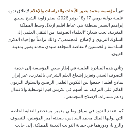
تتهيأ
مؤسسة محمد بصير للأبحاث والدراسات والإعلام
لإطلاق ندوة
علمية دولية يومي 17 و18 يونيو 2026، بمقر زاوية الشيخ سيدي
إبراهيم البصير بمنطقة بني عياط اقليم ازيلال وسط المملكة
المغربية، تحت شعار: “العلماء الصوفية: من التلقي العلمي إلى
السلوك التربوي والإصلاح المجتمعي”، وذلك تزامناً مع إحياء الذكرى
السادسة والخمسين لانتفاضة المجاهد سيدي محمد بصير بمدينة
العيون.
وتأتي هذه المبادرة العلمية في إطار سعي المؤسسة إلى خدمة
التصوف السني وتعزيز إشعاع العلم الشرعي بالمغرب، عبر إبراز
نماذج لعلماء جمعوا بين التكوين العلمي الرصين والسلوك التربوي
القائم على التزكية، بما أسهم في تكريس قيم الوسطية والاعتدال
ودعم مسارات الإصلاح المجتمعي.
كما تنعقد الندوة في سياق وطني متميز، يستحضر العناية الخاصة
التي يوليها الملك محمد السادس، بصفته أمير المؤمنين، للتصوف
والزوايا، ودورهما في حماية الثوابت الدينية للمملكة، إلى جانب