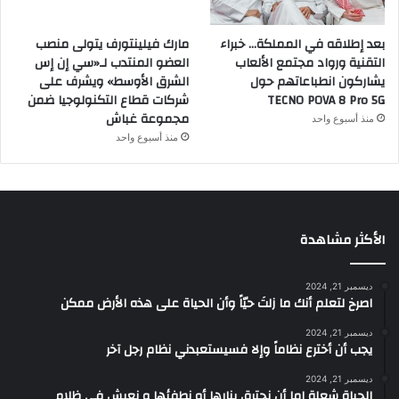
بعد إطلاقه في المملكة… خبراء
مارك فيلينتورف يتولى منصب
التقنية ورواد مجتمع الألعاب
العضو المنتدب لـ«سي إن إس
يشاركون انطباعاتهم حول
الشرق الأوسط» ويشرف على
TECNO POVA 8 Pro 5G
شركات قطاع التكنولوجيا ضمن
مجموعة غباش
منذ أسبوع واحد
منذ أسبوع واحد
الأكثر مشاهدة
ديسمبر 21, 2024
‫اصرخ لتعلم أنك ما زلتَ حيّاً وأن الحياة على هذه الأرض ممكن
ديسمبر 21, 2024
يجب أن أخترع نظاماً وإلا فسيستعبدني نظام رجل آخر
ديسمبر 21, 2024
الحياة شعلة إما أن نحترق بنارها أو نطفئها و نعيش في ظلام