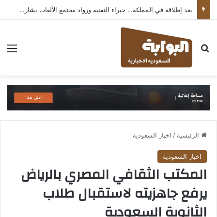
بعد إطلاقه في المملكة… خبراء التقنية ورواد مجتمع الألعاب يشاركون انطباعاتهم حول TECNO POVA 8 Pro 5G
بحث عن
الق
الرئيسية
/
اخبار السعودية
اخبار السعودية
المكتب الثقافي المصري بالرياض
يرفع جاهزيته لاستقبال طلاب
الثانوية السعودية