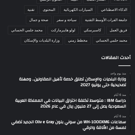
الذكاء الاصطناعي
السيارات الكهربائية
المحتوى
تقنية
جامعة الفرات الأوسط التقنية
سياحة و سفر
صحة و جمال
فريق العمل
كاسبرسكي
لولو هايبرماركت
محمد جلمي الحساني
محمد حلمي الحساني
مخطط زمني
وزارة البلديات والإسكان
أحدث المقالات
منذ يوم واحد
وزارة البلديات والإسكان تطلق خدمة تأهيل المقاولين.. ومهلة
تصحيحية حتى يونيو 2027
منذ 6 أيام
دراسة IBM : متوسط تكلفة اختراق البيانات في المملكة العربية
السعودية يصل إلى 27 مليون ريال في عام 2026
منذ 6 أيام
سماعات WH-1000XM6 من سوني بلون Oliv e Gray الجديد تضفي
لمسة من الأناقة والرقي