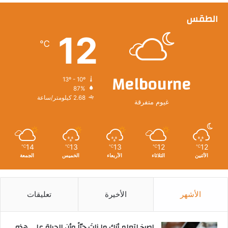
الطقس
12
℃
Melbourne
13º - 10º
87%
2.68 كيلومتر/ساعة
غيوم متفرقة
14
13
13
12
12
℃
℃
℃
℃
℃
الأثنين
الثلاثاء
الأربعاء
الخميس
الجمعة
الأشهر
الأخيرة
تعليقات
‫اصرخ لتعلم أنك ما زلتَ حيّاً وأن الحياة على هذه