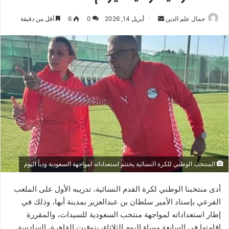
أرسل
جمال علم الدين
أبريل 14, 2026
0
6
أقل من دقيقة
بريدا
إلكترونيا
المنتخب الوطني للكرة النسائية يختتم استعداداته لمواجهة السعودية ودياً اليوم
أدى منتخبنا الوطني لكرة القدم النسائية، تدريبه الأول على الملعب
الفرعي بإستاد الأمير سلطان بن عبدالعزيز بمدينة أبها، وذلك في
إطار استعداداته لمواجهة منتخب السعودية للسيدات، والمقررة
إقامتها في السابعة مساء اليوم الثلاثاء، بتوقيت القاهرة، السادسة