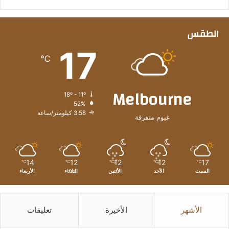
الطقس
17
℃
Melbourne
18º - 11º
52%
3.58 كيلومتر/ساعة
غيوم متفرقة
14
12
12
12
17
℃
℃
℃
℃
℃
السبت
الأحد
الأثنين
الثلاثاء
الأربعاء
الأشهر
الأخيرة
تعليقات