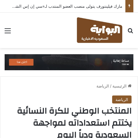
مارك فيلينتورف يتولى منصب العضو المنتدب لـ«سي إن إس الشرق الأوسط» ويشرف على شركات قطاع التكنولوجيا ضمن مجموعة غباش
بحث عن
الق
الرئيسية
/
الرياضة
الرياضة
المنتخب الوطني للكرة النسائية
يختتم استعداداته لمواجهة
السعودية ودياً اليوم