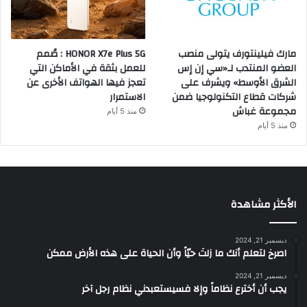
مارك فيلينتورف يتولى منصب
HONOR X7e Plus 5G : صُمم
العضو المنتدب لـ«سي إن إس
للعمل بثقة في الأماكن التي
الشرق الأوسط» ويشرف على
تعجز فيها الهواتف الأخرى عن
شركات قطاع التكنولوجيا ضمن
الاستمرار
مجموعة غباش
منذ 5 أيام
منذ 5 أيام
الأكثر مشاهدة
ديسمبر 21, 2024
‫اصرخ لتعلم أنك ما زلتَ حيّاً وأن الحياة على هذه الأرض ممكن
ديسمبر 21, 2024
يجب أن أخترع نظاماً وإلا فسيستعبدني نظام رجل آخر