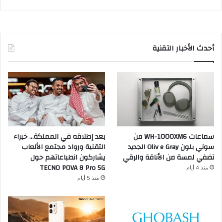
أحدث الأخبار التقنية
سماعات WH-1000XM6 من
بعد إطلاقه في المملكة… خبراء
سوني بلون Oliv e Gray الجديد
التقنية ورواد مجتمع الألعاب
تضفي لمسة من الأناقة والرقي
يشاركون انطباعاتهم حول
TECNO POVA 8 Pro 5G
منذ 4 أيام
منذ 5 أيام