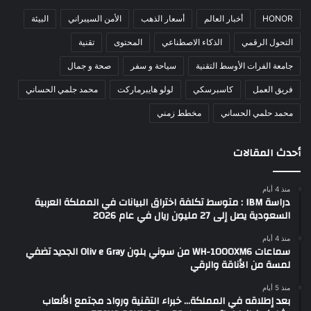
HONOR
أخبار العالم
أسعار الذهب
الأمن السيبراني
البيئة
التحول الرقمي
الذكاء الاصطناعي
المحتوى
تقنية
جامعة الفرات الأوسط التقنية
سياحة و سفر
صحة و جمال
فريق العمل
كاسبرسكي
لولو هايبرماركت
محمد جلمي الحساني
محمد حلمي الحساني
مخطط زمني
أحدث المقالات
منذ 4 أيام
دراسة IBM : متوسط تكلفة اختراق البيانات في المملكة العربية
السعودية يصل إلى 27 مليون ريال في عام 2026
منذ 4 أيام
سماعات WH-1000XM6 من سوني بلون Oliv e Gray الجديد تضفي
لمسة من الأناقة والرقي
منذ 5 أيام
بعد إطلاقه في المملكة… خبراء التقنية ورواد مجتمع الألعاب