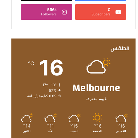
566k
0
Followers
Subscribers
الطقس
16
℃
Melbourne
17º - 10º
57%
0.89 كيلومتر/ساعة
غيوم متفرقة
14
11
15
16
16
℃
℃
℃
℃
℃
الخميس
الجمعة
السبت
الأحد
الأثنين