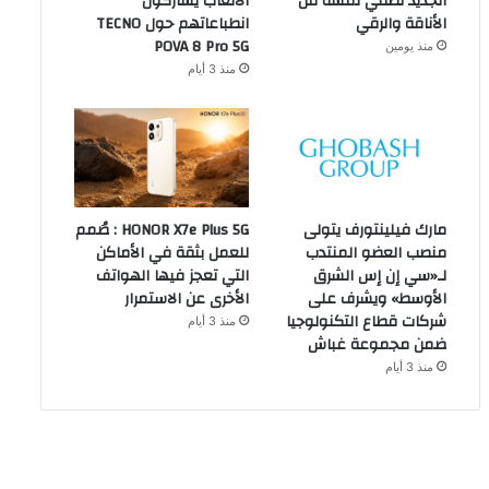
الجديد تضفي لمسة من
الألعاب يشاركون
الأناقة والرقي
انطباعاتهم حول TECNO
POVA 8 Pro 5G
منذ يومين
منذ 3 أيام
مارك فيلينتورف يتولى
HONOR X7e Plus 5G : صُمم
منصب العضو المنتدب
للعمل بثقة في الأماكن
لـ«سي إن إس الشرق
التي تعجز فيها الهواتف
الأوسط» ويشرف على
الأخرى عن الاستمرار
شركات قطاع التكنولوجيا
منذ 3 أيام
ضمن مجموعة غباش
منذ 3 أيام