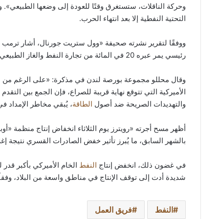
وحركة الناقلات، ستستغرق وقتًا للعودة إلى وضعها الطبيعي». وأش
التحتية النفطية إلا بعد انتهاء الحرب.
ووفقًا لتقرير نشرته صحيفة «وول ستريت جورنال، أشار ترمب إ
رئيسي يمر عبره 20 في المائة من تجارة النفط والغاز الطبيعي المسال العالمية.
وقال محللو مجموعة بورصة لندن في مذكرة: «على الرغم من است
الأميركية التي تتوقع نهاية قريبة للصراع، فإن الجمع بين التق
والتهديدات الصريحة ضد أصول
الطاقة
، يُبقي مخاطر الإمداد 
بالشهر السابق، ما يُبرز تأثير خفض الصادرات القسري نتيجة إغ
في غضون ذلك، انخفض إنتاج
النفط
الخام الأميركي بأكبر قدر
شديدة أدت إلى توقف الإنتاج في مناطق واسعة من البلاد، وفقاً لب
النفط
فريق العمل