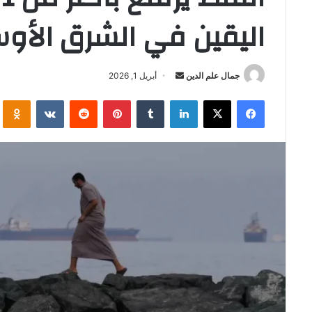
اليقين في الشرق الأو
أرسل
جمال علم الدين
أبريل 1, 2026
بريدا
فيسبوك
‫X
لينكدإن
بينتيريست
i
إلكترونيا