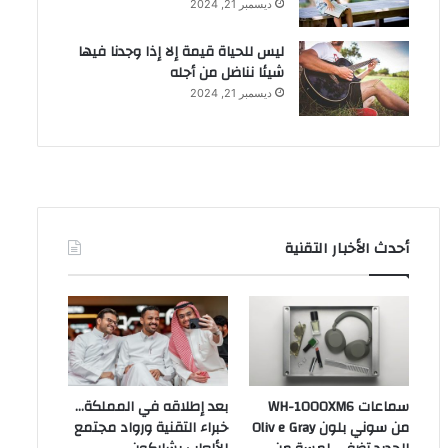
ديسمبر 21, 2024
ليس للحياة قيمة إلا إذا وجدنا فيها
شيئا نناضل من أجله
ديسمبر 21, 2024
أحدث الأخبار التقنية
سماعات WH-1000XM6
بعد إطلاقه في المملكة…
من سوني بلون Oliv e Gray
خبراء التقنية ورواد مجتمع