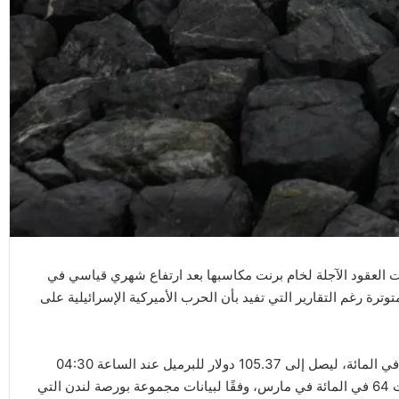
يث واصلت العقود الآجلة لخام برنت مكاسبها بعد ارتفاع شهري قياسي في
ة رغم التقارير التي تفيد بأن الحرب الأميركية الإسرائيلية على
وارتفع عقد برنت الآجل لشهر يونيو (حزيران) 1.40 دولار، أو 1.4 في المائة، ليصل إلى 105.37 دولار للبرميل عند الساعة 04:30
بتوقيت غرينتش. وسجل خام برنت مكاسب شهرية قياسية بلغت 64 في المائة في مارس، وفقًا لبيانات مجموعة بورصة لندن التي