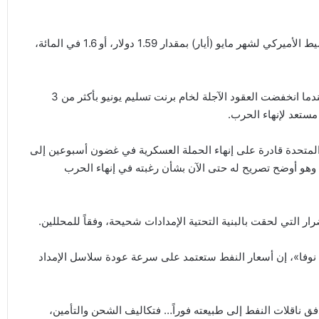
في غضون ذلك، ارتفعت العقود الآجلة لخام غرب تكساس الوسيط الأميركي لشهر مايو (أيار) بمقدار 1.59 دولار، أو 1.6 في المائة،
استعادت الأسعار بعضاً من خسائرها التي تكبدتها يوم الثلاثاء، عندما انخفضت العقود الآجلة لخام برنت تسليم يونيو بأكثر من 3
 مستعد لإنهاء الحرب.
 المتحدة قادرة على إنهاء الحملة العسكرية في غضون أسبوعين إلى
ع، وهو أوضح تصريح له حتى الآن بشأن رغبته في إنهاء الحرب
ار التي لحقت بالبنية التحتية الإمدادات شحيحة، وفقاً للمحللين.
نوفا»، إن أسعار النفط ستعتمد على سرعة عودة سلاسل الإمداد
فق ناقلات النفط إلى طبيعته فوراً… فتكاليف الشحن والتأمين،