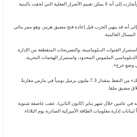
ارت إلى أنه لا يمكن تقييم الأضرار الفعلية التي لحقت بالبنية
لى أنه قد ينهي الحرب قبل إعادة فتح مضيق هرمز، وهو ممر مائي
مرار القنوات الدبلوماسية، والتصريحات المتقطعة من الإدارة
دم الدبلوماسي الملموس المحدود، واستمرار الهجمات البحرية،
في وضع حرج».
أظهر مسح أجرته «رويترز يوم الثلاثاء انخفاض إنتاج منظمة «أوبك» من النفط بمقدار 7.3 مليون برميل يومياً في مارس مقارنةً
لاق مضيق ملقا.
 له في عامين خلال شهر يناير (كانون الثاني)، عقب عاصفة شتوية
يانات إدارة معلومات الطاقة الأميركية الصادرة يوم الثلاثاء.