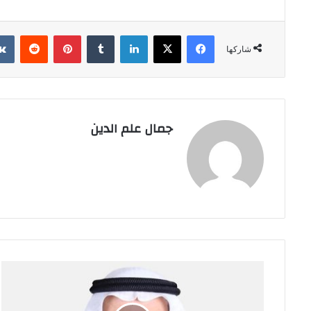
فيسبوك
‫X
لينكدإن
بينتيريست
شاركها
جمال علم الدين
وزير
الحج
والعمرة