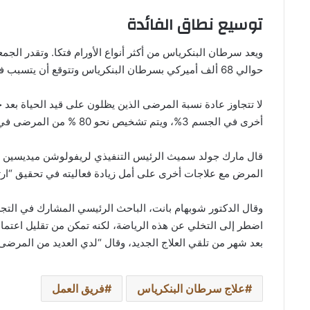
توسيع نطاق الفائدة
ويعد سرطان البنكرياس من أكثر أنواع الأورام فتكا. وتقدر الجم
حوالي 68 ألف أميركي بسرطان البنكرياس وتتوقع أن يتسبب في وفاة نحو 53 ألفا منهم.
لا تتجاوز عادة نسبة المرضى الذين يظلون على قيد الحياة بع
أخرى في الجسم 3%، ويتم تشخيص نحو 80 % من المرضى في المرحلة المتقدمة أو مرحلة يبدأ فيها انتشار المرض.
قال مارك جولد سميث الرئيس التنفيذي لريفولوشن ميديسين إن
المرض مع علاجات أخرى على أمل زيادة فعاليته في تحقيق “ارتف
وقال الدكتور شوبهام بانت، الباحث الرئيسي المشارك في ال
اضطر إلى التخلي عن هذه الرياضة، لكنه تمكن من تقليل اعت
بعد شهر من تلقي العلاج الجديد، وقال “لدي العديد من المرضى
علاج سرطان البنكرياس
فريق العمل