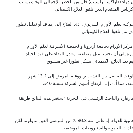
 الكاملة للتجربة التي أجريت على 500 مريض أن دواء (داراكسونراسيب) قلل من الخطر الإجمالي للوفاة بسبب
ركية لعلم الأورام السريري، أدى العلاج إلى إيقاف أو تقليل تطور
لأورام بجامعة أريزونا والجمعية الأميركية لعلم الأورام
يرة إلى أن تحسنا مثل مضاعفة معدل البقاء على قيد الحياة
بعد العلاج الكيميائي يشكل تطورا غير مسبوق.
وأظهرت نتائج أولية صدرت في 13 أبريل/ نيسان أن الدواء زاد الوقت الفاصل بين التشخيص ووفاة المريض إلى 13.2 شهر
 هارفارد والباحث الرئيسي في التجربة “ستغير هذه النتائج طريقة
وشكل الطفح الجلدي أحد الشواغل الرئيسية المتعلقة بالآثار الجانبية للدواء، إذ عانى منه 86.3 % من المرضى الذين تناولوه، لكن
ادات الحيوية والستيرويدات الموضعية.