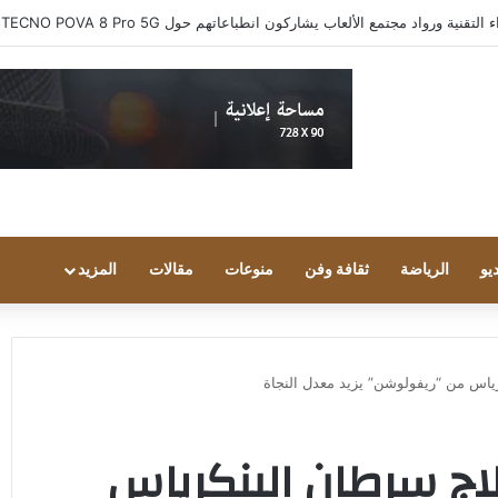
ية ورواد مجتمع الألعاب يشاركون انطباعاتهم حول TECNO POVA 8 Pro 5G
يو
الرياضة
ثقافة وفن
منوعات
مقالات
المزيد
رياس من “ريفولوشن” يزيد معدل النجاة
لاج سرطان البنكرياس