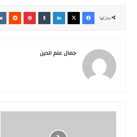
فيسبوك
‫X
لينكدإن
بينتيريست
شاركها
جمال علم الدين
إبراهيم
الملحم
يهنئ
القيادة