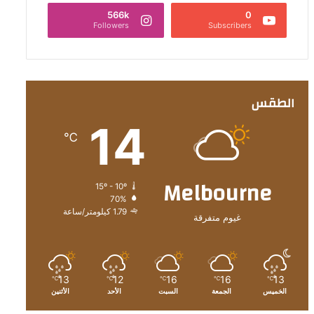
566k
0
Followers
Subscribers
الطقس
14
℃
Melbourne
15º - 10º
70%
1.79 كيلومتر/ساعة
غيوم متفرقة
13
12
16
16
13
℃
℃
℃
℃
℃
الخميس
الجمعة
السبت
الأحد
الأثنين