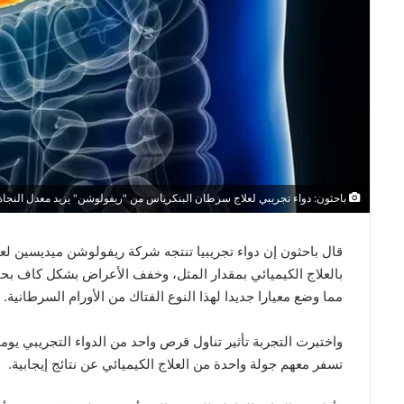
باحثون: دواء تجريبي لعلاج سرطان البنكرياس من "ريفولوشن" يزيد معدل النجاة
قال باحثون إن دواء تجريبيا تنتجه شركة ريفولوشن ميديسين لع
بالعلاج الكيميائي بمقدار المثل، وخفف الأعراض بشكل كاف ب
مما وضع معيارا جديدا لهذا النوع الفتاك من الأورام السرطانية.
واختبرت التجربة تأثير تناول قرص واحد من الدواء التجريبي يوم
تسفر معهم جولة واحدة من العلاج الكيميائي عن نتائج إيجابية.