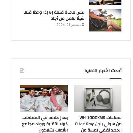
ليس للحياة قيمة إلا إذا وجدنا فيها
شيئا نناضل من أجله
ديسمبر 21, 2024
أحدث الأخبار التقنية
سماعات WH-1000XM6
بعد إطلاقه في المملكة…
من سوني بلون Oliv e Gray
خبراء التقنية ورواد مجتمع
الجديد تضفي لمسة من
الألعاب يشاركون