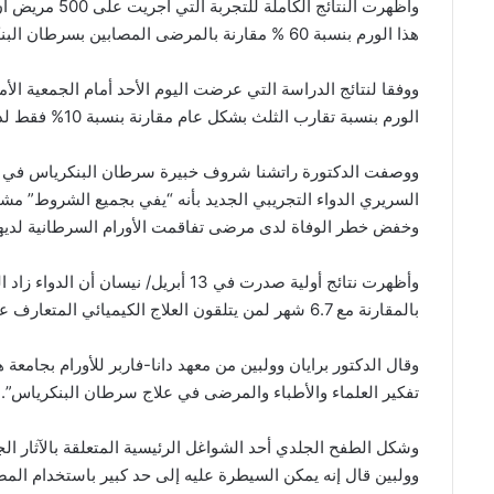
وأظهرت النتائج
هذا الورم بنسبة 60 % مقارنة بالمرضى المصابين بسرطان البنكرياس المتقدم الذين تلقوا العلاج الكيميائي.
ووفقا لنتائج الدراسة التي عرضت اليوم الأحد أمام الجمعية الأمي
الورم بنسبة تقارب الثلث بشكل عام مقارنة بنسبة 10% فقط لدى من تلقوا العلاج الكيميائي.
ووصفت الدكتورة راتشنا شروف خبيرة سرطان البنكرياس في مركز ا
السريري الدواء التجريبي الجديد بأنه “يفي بجميع الشروط” مش
وخفض خطر الوفاة لدى مرضى تفاقمت الأورام السرطانية لديهم 
بالمقارنة مع 6.7 شهر لمن يتلقون العلاج الكيميائي المتعارف عليه، مما أدى إلى ارتفاع أسهم الشركة بنسبة 40%.
وقال الدكتور برايان وولبين من معهد دانا-فاربر للأورام بجامعة
تفكير العلماء والأطباء والمرضى في علاج سرطان البنكرياس”.
وولبين قال إنه يمكن السيطرة عليه إلى حد كبير باستخدام المض