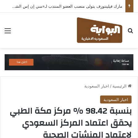
مارك فيلينتورف يتولى منصب العضو المنتدب لـ«سي إن إس الشرق الأوسط» ويشرف على شركات قطاع التكنولوجيا ضمن مجموعة غباش
بحث عن
الق
الرئيسية
/
اخبار السعودية
اخبار السعودية
بنسبة 98.42 % مركز مكة الطبي
يحقق اعتماد المركز السعودي
لاعتماد المنشآت الصحية