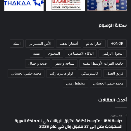
سحابة الوسوم
HONOR
أخبار العالم
أسعار الذهب
الأمن السيبراني
البيئة
التحول الرقمي
الذكاء الاصطناعي
المحتوى
تقنية
جامعة الفرات الأوسط التقنية
سياحة و سفر
صحة و جمال
فريق العمل
كاسبرسكي
لولو هايبرماركت
محمد جلمي الحساني
محمد حلمي الحساني
مخطط زمني
أحدث المقالات
منذ يومين
دراسة IBM : متوسط تكلفة اختراق البيانات في المملكة العربية
السعودية يصل إلى 27 مليون ريال في عام 2026