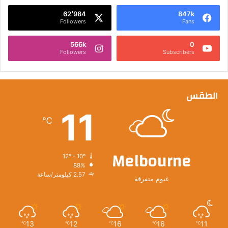
62٬984
847k
Followers
Fans
566k
0
Followers
Subscribers
الطقس
11
℃
Melbourne
12º - 10º
88%
2.57 كيلومتر/ساعة
غيوم متفرقة
13
12
16
16
11
℃
℃
℃
℃
℃