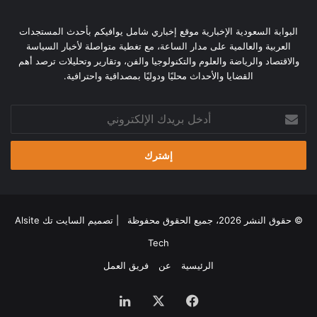
البوابة السعودية الإخبارية موقع إخباري شامل يوافيكم بأحدث المستجدات
العربية والعالمية على مدار الساعة، مع تغطية متواصلة لأخبار السياسة
والاقتصاد والرياضة والعلوم والتكنولوجيا والفن، وتقارير وتحليلات ترصد أهم
القضايا والأحداث محليًا ودوليًا بمصداقية واحترافية.
أدخل
بريدك
الإلكتروني
© حقوق النشر 2026، جميع الحقوق محفوظة | تصميم
السايت تك Alsite
Tech
الرئيسية
عن
فريق العمل
فيسبوك
‫X
لينكدإن